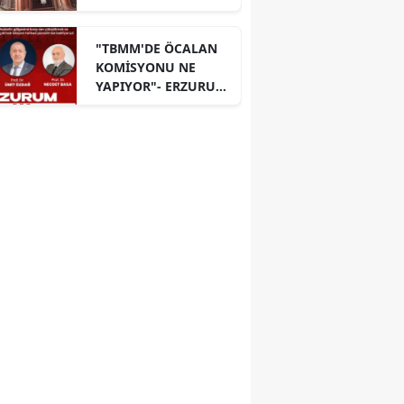
"TBMM'DE ÖCALAN
KOMİSYONU NE
YAPIYOR"- ERZURUM
PANELİ