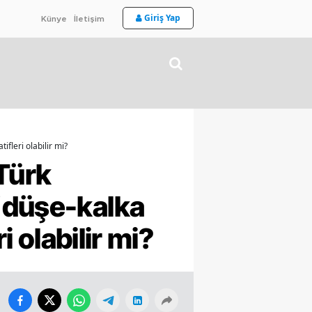
Giriş Yap
Künye
İletişim
fleri olabilir mi?
 Türk
‘düşe-kalka
i olabilir mi?