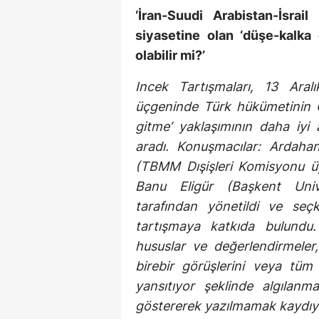
‘İran
-Suudi Arabistan-İsrai
siyasetine olan ‘düşe-kalka g
olabilir mi?
’
Incek Tartışmaları, 13 Aralı
üçgeninde Türk hükümetinin Or
gitme’ yaklaşımının daha iyi 
aradı. Konuşmacılar: Ardahan
(TBMM Dışişleri Komisyonu ü
Banu Eligür (Başkent Univ
tarafından yönetildi ve se
tartışmaya katkıda bulundu.
hususlar ve değerlendirmeler
birebir görüşlerini veya tüm ka
yansıtıyor şeklinde algılanma
göstererek yazılmamak kaydıyla)