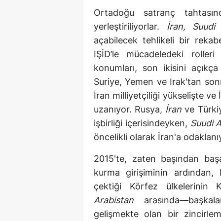
Ortadoğu satranç tahtasın
yerleştiriliyorlar.
İran, Suudi
açabilecek tehlikeli bir reka
IŞİD’le mücadeledeki roller
konumları, son ikisini açıkç
Suriye, Yemen ve Irak'tan sonr
İran milliyetçiliği yükselişte v
uzanıyor. Rusya,
İran
ve Türkiy
işbirliği içerisindeyken,
Suudi A
öncelikli olarak İran'a odaklanı
2015'te, zaten başından baş
kurma girişiminin ardından, 
çektiği Körfez ülkelerinin
Arabistan
arasında—başkala
gelişmekte olan bir zincirle