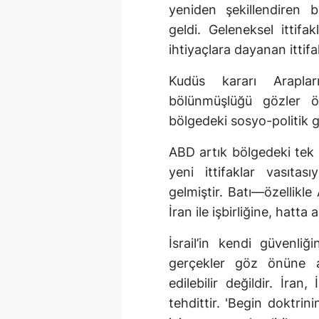
yeniden şekillendiren
geldi. Geleneksel ittifa
ihtiyaçlara dayanan ittifak
Kudüs kararı Arapla
bölünmüşlüğü gözler ö
bölgedeki sosyo-politik g
ABD artık bölgedeki tek 
yeni ittifaklar vasıta
gelmiştir. Batı—özellikle
İran ile işbirliğine, hatta 
İsrail’in kendi güvenli
gerçekler göz önüne a
edilebilir değildir. İran
tehdittir. 'Begin doktrini