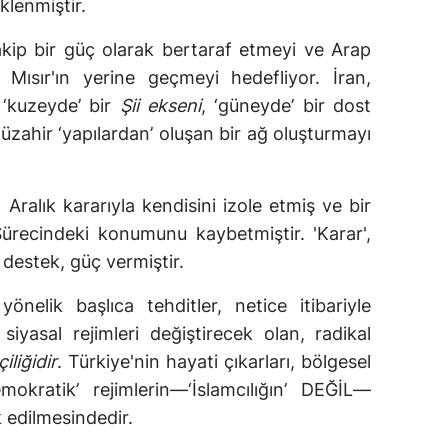
klenmiştir.
rakip bir güç olarak bertaraf etmeyi ve Arap
k Mısır'ın yerine geçmeyi hedefliyor. İran,
 ‘kuzeyde’ bir
Şii ekseni
, ‘güneyde’ bir dost
üzahir ‘yapılardan’ oluşan bir ağ oluşturmayı
 Aralık kararıyla kendisini izole etmiş ve bir
Sürecindeki konumunu kaybetmiştir. 'Karar',
r destek, güç vermiştir.
yönelik başlıca tehditler, netice itibariyle
 siyasal rejimleri değiştirecek olan, radikal
iliğidir
. Türkiye'nin hayati çıkarları, bölgesel
emokratik’ rejimlerin—‘İslamcılığın’ DEĞİL—
 edilmesindedir.