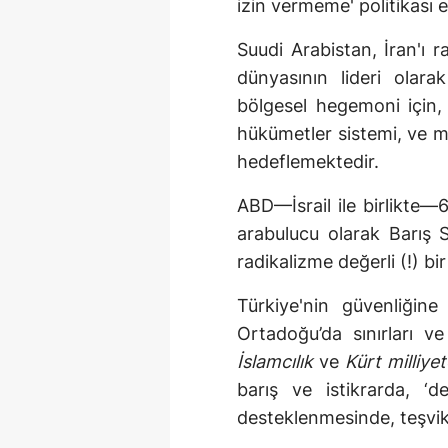
izin vermeme' politikası e
Suudi Arabistan, İran'ı 
dünyasının lideri olara
bölgesel hegemoni için,
hükümetler sistemi, ve m
hedeflemektedir.
ABD—İsrail ile birlikte—6
arabulucu olarak Barış 
radikalizme değerli (!) bi
Türkiye'nin güvenliğine 
Ortadoğu’da sınırları ve
İslamcılık
ve
Kürt milliyetç
barış ve istikrarda, ‘d
desteklenmesinde, teşvik