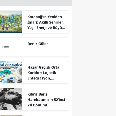
Karabağ'ın Yeniden
İmarı: Akıllı Şehirler,
Yeşil Enerji ve Büyük
Dönüş Programı
Ekseninde
Deniz Güler
Sürdürülebilir
Kalkınma
Hazar Geçişli Orta
Koridor: Lojistik
Entegrasyon,
Bölgesel İş Birliği ve
Kuzey Koridoru
Kıbrıs Barış
Karşısında Rekabet
Harekâtımızın 52’inci
Gücü
Yıl Dönümü