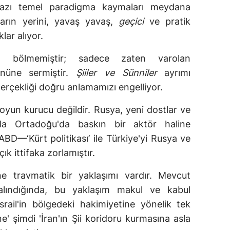
 bazı temel paradigma kaymaları meydana
kların yerini, yavaş yavaş,
geçici
ve pratik
lar alıyor.
rı bölmemiştir; sadece zaten varolan
nüne sermiştir.
Şiiler ve Sünniler
ayrımı
erçekliği doğru anlamamızı engelliyor.
oyun kurucu değildir. Rusya, yeni dostlar ve
sıyla Ortadoğu'da baskın bir aktör haline
 ABD—‘Kürt politikası’ ile Türkiye'yi Rusya ve
açık ittifaka zorlamıştır.
ğine travmatik bir yaklaşımı vardır. Mevcut
lındığında, bu yaklaşım makul ve kabul
, İsrail'in bölgedeki hakimiyetine yönelik tek
ne' şimdi 'İran'ın Şii koridoru kurmasına asla