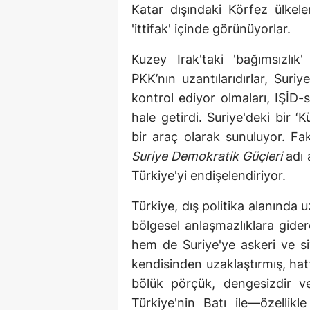
Katar dışındaki Körfez ülke
'ittifak' içinde görünüyorlar.
Kuzey Irak'taki 'bağımsızlı
PKK’nın uzantılarıdırlar, Suri
kontrol ediyor olmaları, IŞİ
hale getirdi. Suriye'deki bir ‘
bir araç olarak sunuluyor. Fa
Suriye Demokratik Güçleri
adı 
Türkiye'yi endişelendiriyor.
Türkiye, dış politika alanında
bölgesel anlaşmazlıklara gide
hem de Suriye'ye askeri ve si
kendisinden uzaklaştırmış, hatt
bölük pörçük, dengesizdir v
Türkiye'nin Batı ile—özelli