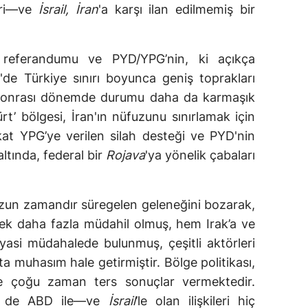
leri—ve
İsrail, İran
'a karşı ilan edilmemiş bir
k' referandumu ve PYD/YPG’nin, ki açıkça
ye'de Türkiye sınırı boyunca geniş toprakları
D-sonrası dönemde durumu daha da karmaşık
Kürt’ bölgesi, İran'ın nüfuzunu sınırlamak için
kat YPG’ye verilen silah desteği ve PYD'nin
altında, federal bir
Rojava
'ya yönelik çabaları
 uzun zamandır süregelen geleneğini bozarak,
rek daha fazla müdahil olmuş, hem Irak’a ve
yasi müdahalede bulunmuş, çeşitli aktörleri
a muhasım hale getirmiştir. Bölge politikası,
e çoğu zaman ters sonuçlar vermektedir.
kle de ABD ile—ve
İsrail
’le olan ilişkileri hiç