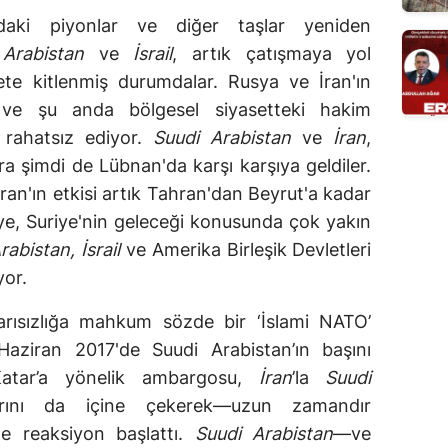
daki piyonlar ve diğer taşlar yeniden
 Arabistan
ve
İsrail
, artık çatışmaya yol
bete kitlenmiş durumdalar. Rusya ve İran'ın
i ve şu anda bölgesel siyasetteki hakim
a rahatsız ediyor.
Suudi Arabistan
ve
İran
,
a şimdi de Lübnan'da karşı karşıya geldiler.
e İran'ın etkisi artık Tahran'dan Beyrut'a kadar
e, Suriye'nin geleceği konusunda çok yakın
rabistan, İsrail
ve Amerika Birleşik Devletleri
yor.
arısızlığa mahkum sözde bir ‘İslami NATO’
Haziran 2017'de Suudi Arabistan’ın başını
 Katar’a yönelik ambargosu,
İran
’la
Suudi
rını da içine çekerek—uzun zamandır
me reaksiyon başlattı.
Suudi Arabistan
—ve