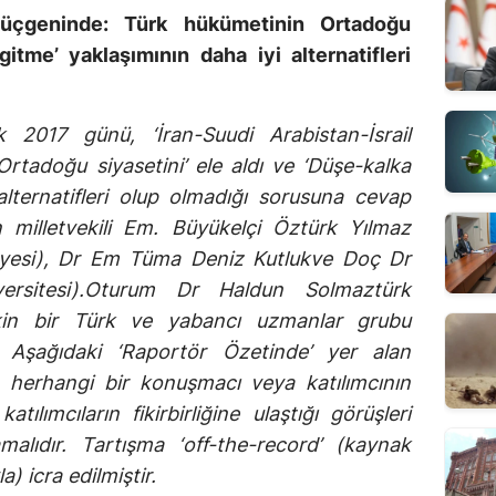
l üçgeninde: Türk hükümetinin Ortadoğu
itme’ yaklaşımının daha iyi alternatifleri
k 2017 günü, ‘İran-Suudi Arabistan-İsrail
tadoğu siyasetini’ ele aldı ve ‘Düşe-kalka
alternatifleri olup olmadığı sorusuna cevap
 milletvekili Em. Büyükelçi Öztürk Yılmaz
yesi), Dr Em Tüma Deniz Kutlukve Doç Dr
ersitesi).Oturum Dr Haldun Solmaztürk
çkin bir Türk ve yabancı uzmanlar grubu
 Aşağıdaki ‘Raportör Özetinde’ yer alan
, herhangi bir konuşmacı veya katılımcının
tılımcıların fikirbirliğine ulaştığı görüşleri
malıdır. Tartışma ‘off-the-record’ (kaynak
 icra edilmiştir.