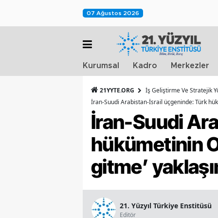
07 Ağustos 2026
Kurumsal
Kadro
Merkezler
21YYTE.ORG
İş Geliştirme Ve Stratejik
İran-Suudi Arabistan-İsrail üçgeninde: Türk hükü
İran-Suudi Ara
hükümetinin O
gitme’ yaklaşım
21. Yüzyıl Türkiye Enstitüsü
Editör