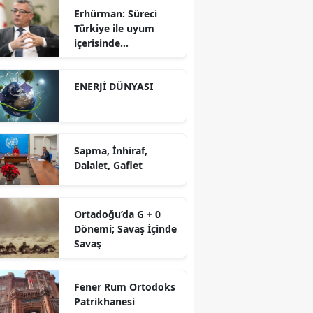
Erhürman: Süreci
Türkiye ile uyum
içerisinde
yürütüyoruz?!
ENERJİ DÜNYASI
Sapma, İnhiraf,
Dalalet, Gaflet
Ortadoğu’da G + 0
Dönemi; Savaş İçinde
Savaş
Fener Rum Ortodoks
Patrikhanesi