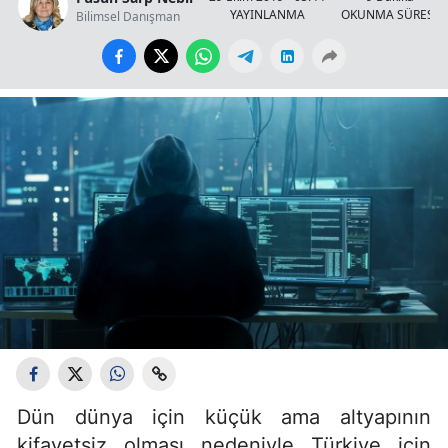
YAYINLANMA
OKUNMA SÜRESİ
Bilimsel Danışman
Dün dünya için küçük ama altyapının
kifayetsiz olması nedeniyle Türkiye için