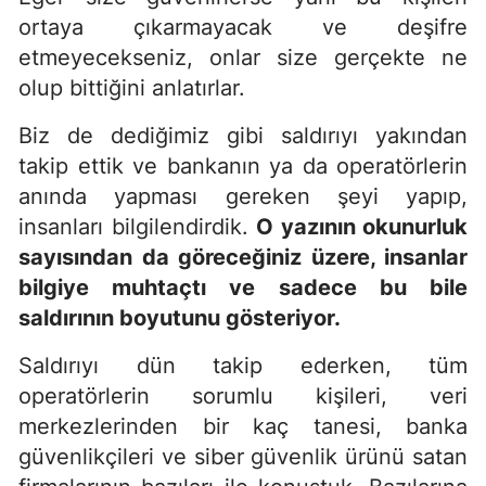
ortaya çıkarmayacak ve deşifre
etmeyecekseniz, onlar size gerçekte ne
olup bittiğini anlatırlar.
Biz de dediğimiz gibi saldırıyı yakından
takip ettik ve bankanın ya da operatörlerin
anında yapması gereken şeyi yapıp,
insanları bilgilendirdik.
O yazının okunurluk
sayısından da g
ö
rece
ğiniz üzere, insanlar
bilgiye muhta
ç
tı ve sadece bu bile
saldırının boyutunu g
ö
steriyor.
Saldırıyı dün takip ederken, tüm
operatörlerin sorumlu kişileri, veri
merkezlerinden bir kaç tanesi, banka
güvenlikçileri ve siber güvenlik ürünü satan