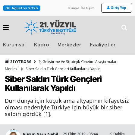
Giriş Yap
06 Ağustos 2026
Künye
İletişim
Stra
Kurumsal
Kadro
Merkezler
Faaliyetler
TV
21YYTE.ORG
İş Geliştirme Ve Stratejik Yönetim Araştırmaları
Merkezi
Siber Saldırı Türk Gençleri Kullanılarak Yapıldı
Siber Saldırı Türk Gençleri
Kullanılarak Yapıldı
Dün dünya için küçük ama altyapının kifayetsiz
olması nedeniyle Türkiye için büyük bir siber
saldırı gördük [1].
Füsun Sarp Nebil
29 Ekim 2019 - 05:44
9 Dakika