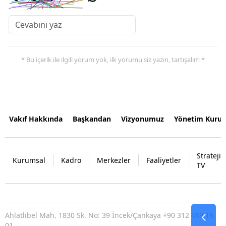
* Bu içerik ile ilgili yorum yok, ilk yorumu siz yazın, tartışalım *
Vakıf Hakkında
Başkandan
Vizyonumuz
Yönetim Kurul
Strateji
Kurumsal
Kadro
Merkezler
Faaliyetler
TV
Ahlatlıbel Mah. 1830 Sk. No: 39 İncek/Çankaya +90 312 489 18
01