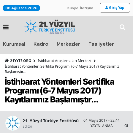
Giriş Yap
08 Ağustos 2026
Künye
İletişim
Stra
Kurumsal
Kadro
Merkezler
Faaliyetler
TV
21YYTE.ORG
İstihbarat Araştırmaları Merkezi
İstihbarat Yöntemleri Sertifika Programı (6-7 Mayıs 2017) Kayıtlarımız
Başlamıştır...
İstihbarat Yöntemleri Sertifika
Programı (6-7 Mayıs 2017)
Kayıtlarımız Başlamıştır...
21. Yüzyıl Türkiye Enstitüsü
04 Mayıs 2017 - 22:44
YAYINLANMA
OKU
Editör