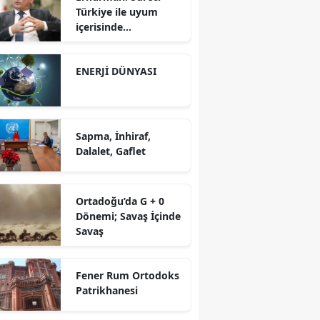
Türkiye ile uyum
içerisinde
yürütüyoruz?!
ENERJİ DÜNYASI
Sapma, İnhiraf,
Dalalet, Gaflet
Ortadoğu’da G + 0
Dönemi; Savaş İçinde
Savaş
Fener Rum Ortodoks
Patrikhanesi