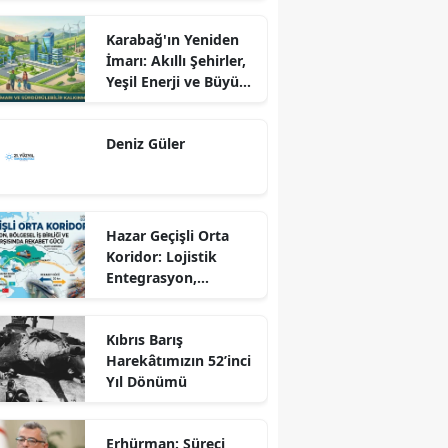
Karabağ'ın Yeniden
İmarı: Akıllı Şehirler,
Yeşil Enerji ve Büyük
Dönüş Programı
Ekseninde
Deniz Güler
Sürdürülebilir
Kalkınma
Hazar Geçişli Orta
Koridor: Lojistik
Entegrasyon,
Bölgesel İş Birliği ve
Kuzey Koridoru
Kıbrıs Barış
Karşısında Rekabet
Harekâtımızın 52’inci
Gücü
Yıl Dönümü
Erhürman: Süreci