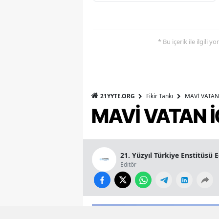
* Bu içerik ile ilgili 
21YYTE.ORG
Fikir Tankı
MAVİ VATAN 
MAVİ VATAN İ
21. Yüzyıl Türkiye Enstitüsü 
Editör