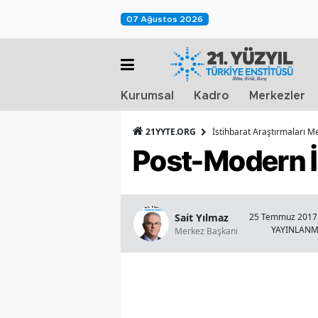
07 Ağustos 2026
Kurumsal
Kadro
Merkezler
21YYTE.ORG
İstihbarat Araştırmaları M
Post-Modern İ
Sait Yılmaz
25 Temmuz 2017 
YAYINLAN
Merkez Başkanı