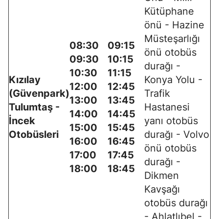
Kütüphane
önü - Hazine
Müsteşarlığı
08:30
09:15
önü otobüs
09:30
10:15
durağı -
10:30
11:15
Kızılay
Konya Yolu -
12:00
12:45
(Güvenpark)
Trafik
13:00
13:45
Tulumtaş -
Hastanesi
14:00
14:45
İncek
yanı otobüs
15:00
15:45
Otobüsleri
durağı - Volvo
16:00
16:45
önü otobüs
17:00
17:45
durağı -
18:00
18:45
Dikmen
Kavşağı
otobüs durağı
- Ahlatlıbel -