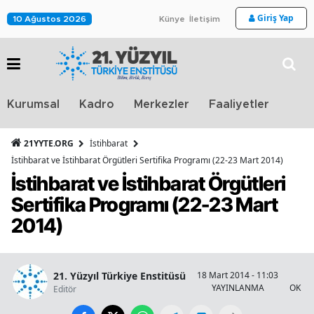
Giriş Yap
10 Ağustos 2026
Künye
İletişim
Stra
Kurumsal
Kadro
Merkezler
Faaliyetler
TV
21YYTE.ORG
İstihbarat
İstihbarat ve İstihbarat Örgütleri Sertifika Programı (22-23 Mart 2014)
İstihbarat ve İstihbarat Örgütleri
Sertifika Programı (22-23 Mart
2014)
21. Yüzyıl Türkiye Enstitüsü
18 Mart 2014 - 11:03
4
YAYINLANMA
OKUN
Editör