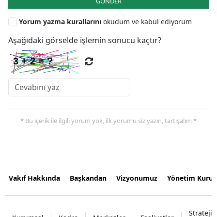
GÖNDER
Yorum yazma kurallarını
okudum ve kabul ediyorum
Aşağıdaki görselde işlemin sonucu kaçtır?
* Bu içerik ile ilgili yorum yok, ilk yorumu siz yazın, tartışalım *
Vakıf Hakkında
Başkandan
Vizyonumuz
Yönetim Kurul
Strateji