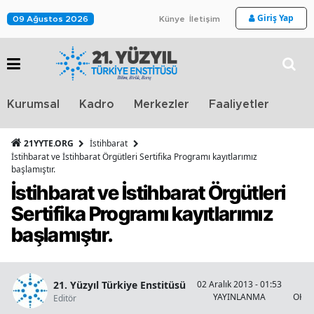
Giriş Yap
09 Ağustos 2026
Künye
İletişim
Stra
Kurumsal
Kadro
Merkezler
Faaliyetler
TV
21YYTE.ORG
İstihbarat
İstihbarat ve İstihbarat Örgütleri Sertifika Programı kayıtlarımız
başlamıştır.
İstihbarat ve İstihbarat Örgütleri
Sertifika Programı kayıtlarımız
başlamıştır.
21. Yüzyıl Türkiye Enstitüsü
02 Aralık 2013 - 01:53
YAYINLANMA
OKUN
Editör