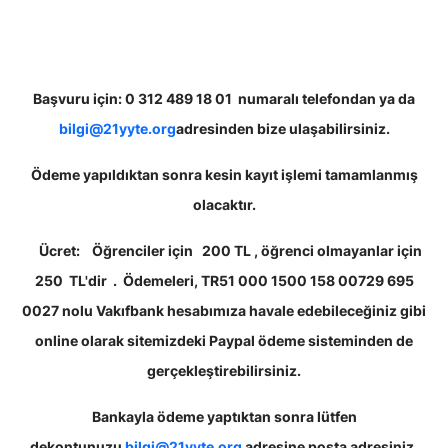
Başvuru için:
0 312 489 18 01 numaralı telefondan ya da
bilgi@21yyte.org
adresinden bize ulaşabilirsiniz.
Ödeme yapıldıktan sonra kesin kayıt işlemi tamamlanmış
olacaktır.
Ücret:
Öğrenciler için 200 TL , öğrenci olmayanlar için
250 TL'dir . Ödemeleri, TR51 000 1500 158 00729 695
0027 nolu Vakıfbank hesabımıza havale edebileceğiniz gibi
online olarak sitemizdeki Paypal ödeme sisteminden de
gerçekleştirebilirsiniz.
Bankayla ödeme yaptıktan sonra lütfen
dekontunuzu
bilgi@21yyte.org
adresine posta adresiniz,