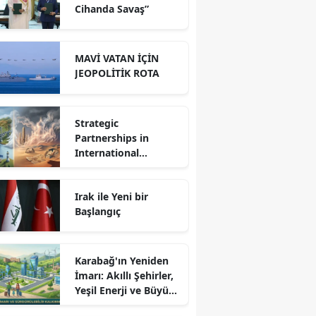
Cihanda Savaş”
MAVİ VATAN İÇİN
JEOPOLİTİK ROTA
Strategic
Partnerships in
International
Relations: Reality or
Fantasy?
Irak ile Yeni bir
Başlangıç
Karabağ'ın Yeniden
İmarı: Akıllı Şehirler,
Yeşil Enerji ve Büyük
Dönüş Programı