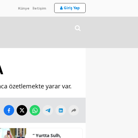
Giriş Yap
Künye
İletişim
A
ca özetlemekte yarar var.
“ Yurtta Sulh,