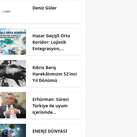
Ekseninde
Deniz Güler
Sürdürülebilir
Kalkınma
Hazar Geçişli Orta
Koridor: Lojistik
Entegrasyon,
Bölgesel İş Birliği ve
Kuzey Koridoru
Kıbrıs Barış
Karşısında Rekabet
Harekâtımızın 52’inci
Gücü
Yıl Dönümü
Erhürman: Süreci
Türkiye ile uyum
içerisinde
yürütüyoruz?!
ENERJİ DÜNYASI