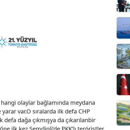
dan idam ve terör destekçisi milletvekillerinin dokunulmazlıklarının kaldırılması tartışmalarını gündemde tutarken diğer yandan BDP ve İmralı ile görüşmelerini de sürdürüyor. Ortada siyasi danışıklı-dövüş biçiminde yürütülen bir ilişkiler sistemi var. AKP söylediğinin tersini yapmakta tereddüdü olmayan siyasi bir organizasyondur. Hem teröristlerle görüşmek hem de teröristlerle kucaklaşanları yargılamak AKP’ye has bir tarzdır. Bir yandan terörle mücadele eder görünmek diğer yandan teröristlerin taleplerine uygun adımlar atmak AKP’nin siyaset stratejisidir. Bir yandan Türk milletine terörle mücadele ediyor görüntüsü vermek diğer yandan da terörü cesaretlendirecek, teröristlerin istedikleri adımlar atmak tam bir çelişkidir. İktidar partisinin bu yönü itibarıyla yasa, anayasa ve hukuk algısı danışıklı dövüş içinde olduğu BDP’den çok da farklı değildir. Zira AKP mevcut anayasaya, uluslar arası sözleşmelere ve içtihatlara açıkça aykırı olan uygulamaları rahatlıkla yürürlüğe sokuyor. Nitekim AKP’nin mahkemelerde Türkçe’nin dışında başka bir dilde savunma hakkı veren yasa tasarısı açıkça anayasaya ve uluslar arası insan hakları sözleşmesine aykırıdır. İnsan Hakları Avrupa Sözleşmesinin 6. Maddesinin 3. Fıkrasının (e) bendine aykırıdır. İnsan Hakları Avrupa Sözleşmesinin sözü edilen maddesine göre; “sanık, ancak mahkemede kullanılan dili anlamadığı veya konuşamadığı takdirde bir tercümanın yardımından ücretsiz olarak yararlanabilir” demektedir. Bu noktada önemli olanın sanığın meramını anlatacak kadar Türkçe bilip bilmediğidir. Bilmiyorsa sanığa savunma hakkını yapabilmesi için ücretsiz tercüman zaten Türkiye Cumhuriyeti mahkemelerince tayin ediliyor. Diğer taraftan, Medeni ve Siyasi Haklar Sözleşmesi’nin uygulanmasını izleyen BM İnsan Hakları Komitesi’nin tercüman konusundaki kararları, önemli bir düzenlemeyi işaret etmektedir. Komite, Guesdon v. France ve ShukuruJuma v. Australia kararlarında, devletin tercüman hizmetlerini resen ya da ana dilinden farklı olan ancak kendisini resmi dilde ifade edebilen kişinin talebi üzerine sağlamasının adil yargılamanın gerekleri arasında yer almadığına hükmetmiştir. Komite verdiği kararda, başvurucunun Medeni ve Siyasi Haklar sözleşmesinin 14 maddesinde tanımlanan adil yargılanma hakkının, şüphelinin ceza yargılamasına ilişkin işlemlerde kendisini “normalde ifade ettiği” dilde ifade etme hakkını içerdiğine ve bu durumda tercüman sağlanmamasının madde 14’ün ihlali olacağına ilişkin iddiasını reddetmiştir. Bir başka kararda, başvurucunun kendisini İngilizce yeteri derecede ifade edebildiğinin belgelenmiş olması, başvurucunun tercüman hizmetlerine erişiminin engellendiğine ilişkin iddiasının reddedilmesinin nedenlerinden birisi olmuştur . Açıkçası Komite, devletler tarafından mahkemelerde yalnızca bir resmi dil kullanılmasına ilişkin düzenleme yapılmasının Madde 14’ün ihlali olmadığına ve adil yargılamanın kendisin resmi dilde ifade edebilen kişiye kendi anadilinde tercüme hizmeti sağlamayı gerektirmediğine hükmetmiştir. KCK sanıklarının yargılanması sırasında sanıklar adına konuşan Hatip Dicle “Türkçe konuşabildiklerini, Türkçeyi iyi bildiklerini ve Türkçe konuşmak konusunda fikren ve fiilen bir sorunlarının bulunmadığını, ancak savunmalarını kendi ana dilleri olan Kürtçe yapmak istediklerini, bu hakkı kendilerine tanıyan yasa maddeleri ve Türkiye Cumhuriyeti’nin taraf olduğu uluslararası antlaşmalar” çerçevesinde beyan etmiştir. BDP Talep Ediyor, AKP ise BDP’siz Yapıyor Nitekim AKP’nin son kongresinde 63 maddelik bir manifesto açıklandı. 63 madde halinde ifade edilen bu manifestonun şu maddeler vardır: 20-Mahkûm veya tutukluların eşleriyle bir araya gelmeleri. 21- Anadilde savunmanın sorun olmaktan çıkarılması 22- Anadilde kamu hizmetlerine erişim. 25-Ayrımcılıkla mücadele ve eşitlik komisyonunun kurulması. 30- Kürtçe tercümanlık (kamu hizmetlerinde) 31-Kamu hizmetlerinden yararlanmada her türlü etnik ayrımcılığa son verilmesi.. 32-Mevzuatta etnik ayrımcılık algısı yaratan bütün hükümlerin ayıklanmasını kapsamaktadır. Hükümetin TBMM’ye sunduğu “Ceza Muhakemesi Kanunu ile Ceza ve Güvenlik Tedbirlerinin İnfazı Hakkında Kanunda Değişiklik Yapılmasına Dair Kanun Tasarısı” yukarıdaki üç esası kapsıyor. AKP’nin talepleri BDP’ye devre dışı bırakarak yerine getiriyor. AKP, Türk milletinden BDP’nin ruh ikizi olduğu gerçeğini saklıyor. Geldi Putin Gitti Potin! Suriye’de Putin, Esat yönetimini, Erdoğan ise Esat karşıtlarını destekliyor. Suriye’ye ait bir yolcu uçağı Esenboğa’ya indirilmiş, içinden savaş malzemesi çıkmıştı bu durum iki ülke ilişkilerini gerginleştirmişti. Türkiye NATO'dan Suriye sınırına Patriot füzeleri yerleştirme kararı almış Rusya bunun barışa hizmet etmeyeceği açıklamasında bulunmuştu. Putin, muhtemelen Patriot’ların Suriye’ye karşı değil de İran’a karşı konuşlandırılmaya çalışıldığını Erdoğan’a anlatmıştır. İran’dan İsrail’e yönelik olarak atılacak füzeleri Kürecik radarları tespit edecek Patriotlar indirecek! Putin’in gelmesi Rusya’nın ekonomik ve ticari çıkarlarıyla daha çok ilgiliydi. Zira Rusya, Türkiye'nin ikinci büyük ticaret ortağı, Türkiye ise Rusya'nın yedinci büyük ticaret ortağı konumunda. Dolayısıyla, Putin'in Türkiye ziyareti, Erdoğan ile Suriye sorununu görüşmenin yanı sıra, politik anlaşmazlıkların ikili ticari ilişkileri olumsuz etkilememesini amaçlıyor. Putin’in ziyaretinin sonuçları daha çok ticari ve ekonomik olmuştur. Sıfıra Sıfır Elde Var Sıfır Siyaseti Dış İşleri Bakanı Davutoğlu Erbil’den Kerkük’e gidince Irak hükümeti Davutoğlu’nun tutuklama hakkımız var, dedi. Son olarak Enerji Bakanı Taner Yıldız’ın uç