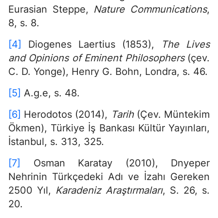
Eurasian Steppe,
Nature Communications
,
8, s. 8.
[4]
Diogenes Laertius (1853),
The Lives
and Opinions of Eminent Philosophers
(çev.
C. D. Yonge), Henry G. Bohn, Londra, s. 46.
[5]
A.g.e, s. 48.
[6]
Herodotos (2014),
Tarih
(Çev. Müntekim
Ökmen), Türkiye İş Bankası Kültür Yayınları,
İstanbul, s. 313, 325.
[7]
Osman Karatay (2010), Dnyeper
Nehrinin Türkçedeki Adı ve İzahı Gereken
2500 Yıl,
Karadeniz Araştırmaları
, S. 26, s.
20.