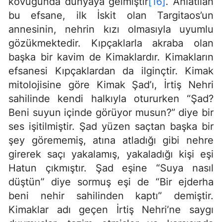
kovuğunda dünyaya gelmiştir
[16]
. Anlatılan
bu efsane, ilk İskit olan Targitaos’un
annesinin, nehrin kızı olmasıyla uyumlu
gözükmektedir. Kıpçaklarla akraba olan
başka bir kavim de Kimaklardır. Kimakların
efsanesi Kıpçaklardan da ilginçtir. Kimak
mitolojisine göre Kimak Şad’ı, İrtiş Nehri
sahilinde kendi halkıyla otururken “Şad?
Beni suyun içinde görüyor musun?” diye bir
ses işitilmiştir. Şad yüzen saçtan başka bir
şey görememiş, atına atladığı gibi nehre
girerek saçı yakalamış, yakaladığı kişi eşi
Hatun çıkmıştır. Şad eşine “Suya nasıl
düştün” diye sormuş eşi de “Bir ejderha
beni nehir sahilinden kaptı” demiştir.
Kimaklar adı geçen İrtiş Nehri’ne saygı