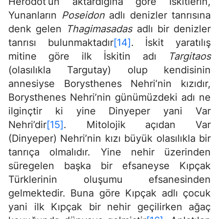
Herodot’un aktardığına göre İskitlerin,
Yunanların
Poseidon
adlı denizler tanrısına
denk gelen
Thagimasadas
adlı bir denizler
tanrısı bulunmaktadır
[14]
. İskit yaratılış
mitine göre ilk İskitin adı
Targitaos
(olasılıkla Targutay) olup kendisinin
annesiyse Borysthenes Nehri’nin kızıdır,
Borysthenes Nehri’nin günümüzdeki adı ne
ilginçtir ki yine Dinyeper yani Var
Nehri’dir
[15]
. Mitolojik açıdan Var
(Dinyeper) Nehri’nin kızı büyük olasılıkla bir
tanrıça olmalıdır. Yine nehir üzerinden
süregelen başka bir efsaneyse Kıpçak
Türklerinin oluşumu efsanesinden
gelmektedir. Buna göre Kıpçak adlı çocuk
yani ilk Kıpçak bir nehir geçilirken ağaç