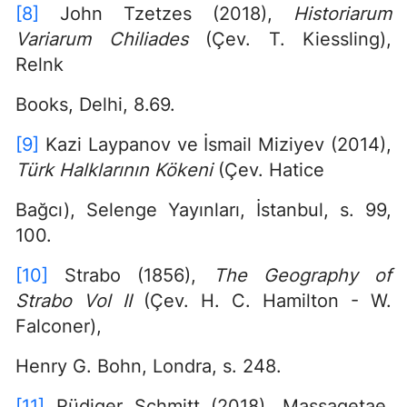
[8]
John Tzetzes (2018),
Historiarum
Variarum Chiliades
(Çev. T. Kiessling),
Relnk
Books, Delhi, 8.69.
[9]
Kazi Laypanov ve İsmail Miziyev (2014),
Türk Halklarının Kökeni
(Çev. Hatice
Bağcı), Selenge Yayınları, İstanbul, s. 99,
100.
[10]
Strabo (1856),
The Geography of
Strabo Vol II
(Çev. H. C. Hamilton - W.
Falconer),
Henry G. Bohn, Londra, s. 248.
[11]
Rüdiger Schmitt (2018), Massagetae,