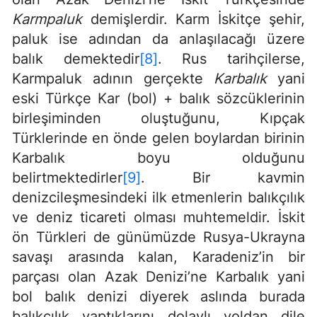
Karmpaluk
demişlerdir. Karm İskitçe şehir,
paluk ise adından da anlaşılacağı üzere
balık demektedir
[8]
. Rus tarihçilerse,
Karmpaluk adının gerçekte
Karbalık
yani
eski Türkçe Kar (bol) + balık sözcüklerinin
birleşiminden oluştuğunu, Kıpçak
Türklerinde en önde gelen boylardan birinin
Karbalık boyu olduğunu
belirtmektedirler
[9]
. Bir kavmin
denizcileşmesindeki ilk etmenlerin balıkçılık
ve deniz ticareti olması muhtemeldir. İskit
ön Türkleri de günümüzde Rusya-Ukrayna
savaşı arasında kalan, Karadeniz’in bir
parçası olan Azak Denizi’ne Karbalık yani
bol balık denizi diyerek aslında burada
balıkçılık yaptıklarını dolaylı yoldan dile