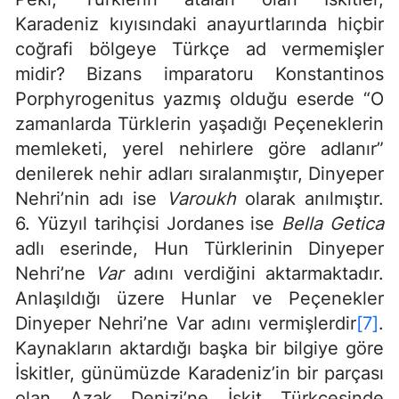
Karadeniz kıyısındaki anayurtlarında hiçbir
coğrafi bölgeye Türkçe ad vermemişler
midir? Bizans imparatoru Konstantinos
Porphyrogenitus yazmış olduğu eserde “O
zamanlarda Türklerin yaşadığı Peçeneklerin
memleketi, yerel nehirlere göre adlanır”
denilerek nehir adları sıralanmıştır, Dinyeper
Nehri’nin adı ise
Varoukh
olarak anılmıştır.
6. Yüzyıl tarihçisi Jordanes ise
Bella Getica
adlı eserinde, Hun Türklerinin Dinyeper
Nehri’ne
Var
adını verdiğini aktarmaktadır.
Anlaşıldığı üzere Hunlar ve Peçenekler
Dinyeper Nehri’ne Var adını vermişlerdir
[7]
.
Kaynakların aktardığı başka bir bilgiye göre
İskitler, günümüzde Karadeniz’in bir parçası
olan Azak Denizi’ne İskit Türkçesinde