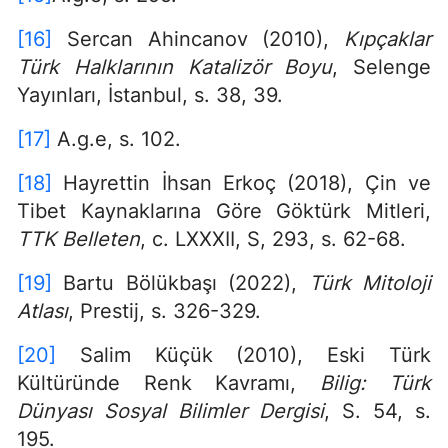
[16]
Sercan Ahincanov (2010),
Kıpçaklar
Türk Halklarının Katalizör Boyu
, Selenge
Yayınları, İstanbul, s. 38, 39.
[17]
A.g.e, s. 102.
[18]
Hayrettin İhsan Erkoç (2018), Çin ve
Tibet Kaynaklarına Göre Göktürk Mitleri,
TTK Belleten
, c. LXXXII, S, 293, s. 62-68.
[19]
Bartu Bölükbaşı (2022),
Türk Mitoloji
Atlası
, Prestij, s. 326-329.
[20]
Salim Küçük (2010), Eski Türk
Kültüründe Renk Kavramı,
Bilig: Türk
Dünyası Sosyal Bilimler Dergisi
, S. 54, s.
195.