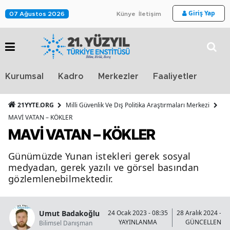
Giriş Yap
07 Ağustos 2026
Künye
İletişim
Stra
Kurumsal
Kadro
Merkezler
Faaliyetler
TV
21YYTE.ORG
Milli Güvenlik Ve Dış Politika Araştırmaları Merkezi
MAVİ VATAN – KÖKLER
MAVİ VATAN – KÖKLER
Günümüzde Yunan istekleri gerek sosyal
medyadan, gerek yazılı ve görsel basından
gözlemlenebilmektedir.
Umut Badakoğlu
24 Ocak 2023 - 08:35
28 Aralık 2024 - 1
YAYINLANMA
GÜNCELLENM
Bilimsel Danışman