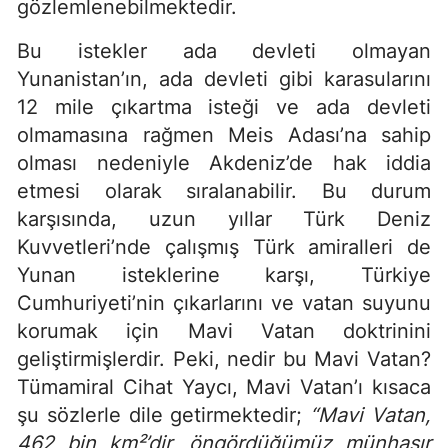
gözlemlenebilmektedir.
Bu istekler ada devleti olmayan
Yunanistan’ın, ada devleti gibi karasularını
12 mile çıkartma isteği ve ada devleti
olmamasına rağmen Meis Adası’na sahip
olması nedeniyle Akdeniz’de hak iddia
etmesi olarak sıralanabilir. Bu durum
karşısında, uzun yıllar Türk Deniz
Kuvvetleri’nde çalışmış Türk amiralleri de
Yunan isteklerine karşı, Türkiye
Cumhuriyeti’nin çıkarlarını ve vatan suyunu
korumak için Mavi Vatan doktrinini
geliştirmişlerdir. Peki, nedir bu Mavi Vatan?
Tümamiral Cihat Yaycı, Mavi Vatan’ı kısaca
şu sözlerle dile getirmektedir;
“Mavi Vatan,
462 bin km²’dir, öngördüğümüz münhasır