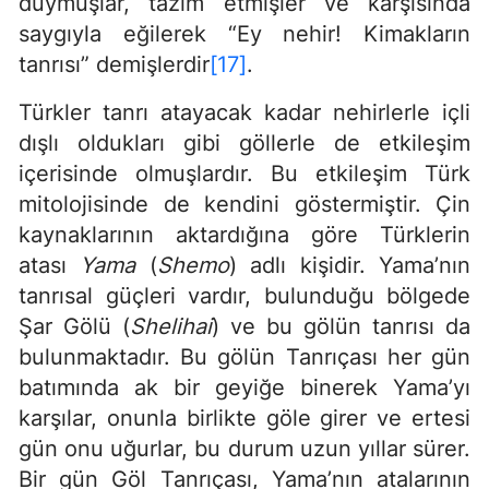
duymuşlar, tazim etmişler ve karşısında
saygıyla eğilerek “Ey nehir! Kimakların
tanrısı” demişlerdir
[17]
.
Türkler tanrı atayacak kadar nehirlerle içli
dışlı oldukları gibi göllerle de etkileşim
içerisinde olmuşlardır. Bu etkileşim Türk
mitolojisinde de kendini göstermiştir. Çin
kaynaklarının aktardığına göre Türklerin
atası
Yama
(
Shemo
) adlı kişidir. Yama’nın
tanrısal güçleri vardır, bulunduğu bölgede
Şar Gölü (
Shelihai
) ve bu gölün tanrısı da
bulunmaktadır. Bu gölün Tanrıçası her gün
batımında ak bir geyiğe binerek Yama’yı
karşılar, onunla birlikte göle girer ve ertesi
gün onu uğurlar, bu durum uzun yıllar sürer.
Bir gün Göl Tanrıçası, Yama’nın atalarının