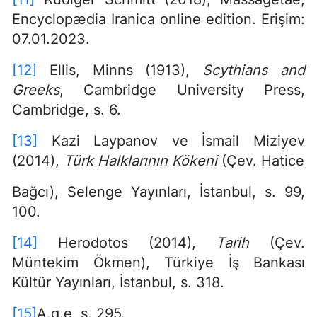
Encyclopædia Iranica online edition. Erişim:
07.01.2023.
[12]
Ellis, Minns (1913),
Scythians and
Greeks
, Cambridge University Press,
Cambridge, s. 6.
[13]
Kazi Laypanov ve İsmail Miziyev
(2014),
Türk Halklarının Kökeni
(Çev. Hatice
Bağcı), Selenge Yayınları, İstanbul, s. 99,
100.
[14]
Herodotos (2014),
Tarih
(Çev.
Müntekim Ökmen), Türkiye İş Bankası
Kültür Yayınları, İstanbul, s. 318.
[15]
A.g.e, s. 295.