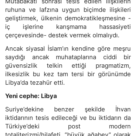
Mutabakatı sonrası tesis edilen ilişkilerin
ruhuna ve lafzına uygun biçimde ilişkileri
geliştirmek, ülkenin demokratikleşmesine -
iç işlerine karışmama hassasiyeti
çerçevesinde- destek vermek olmalıydı.
Ancak siyasal İslam’ın kendine göre meşru
saydığı ancak muhataplarına ciddi bir
güvensizlik telkin ettiği pragmatizm,
ilkesizlik bu kez tam tersi bir görünümde
Libya’da tezahür etti.
Yeni cephe: Libya
Suriye’dekine benzer şekilde İhvan
iktidarının tesis edileceği ve bu iktidarın da
Türkiye’deki post modern
totaliterizmi/hilafeti, “büyük ağabey” olarak