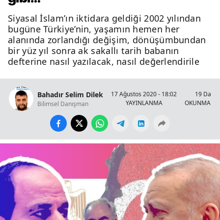
Siyasal İslam’ın iktidara geldiği 2002 yılından
bugüne Türkiye’nin, yaşamın hemen her
alanında zorlandığı değişim, dönüşümbundan
bir yüz yıl sonra ak sakallı tarih babanın
defterine nasıl yazılacak, nasıl değerlendirile
Bahadır Selim Dilek
17 Ağustos 2020 - 18:02
19 Dakik
YAYINLANMA
OKUNMA SÜ
Bilimsel Danışman