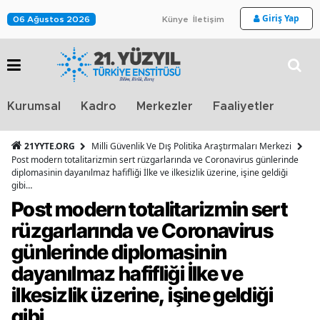
Giriş Yap
06 Ağustos 2026
Künye
İletişim
Stra
Kurumsal
Kadro
Merkezler
Faaliyetler
TV
21YYTE.ORG
Milli Güvenlik Ve Dış Politika Araştırmaları Merkezi
Post modern totalitarizmin sert rüzgarlarında ve Coronavirus günlerinde
diplomasinin dayanılmaz hafifliği İlke ve ilkesizlik üzerine, işine geldiği
gibi…
Post modern totalitarizmin sert
rüzgarlarında ve Coronavirus
günlerinde diplomasinin
dayanılmaz hafifliği İlke ve
ilkesizlik üzerine, işine geldiği
gibi…