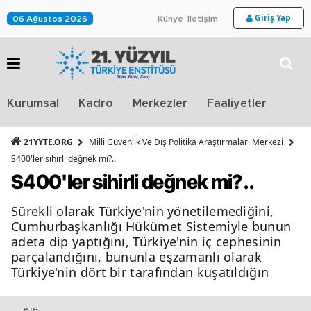
Giriş Yap
06 Ağustos 2026
Künye
İletişim
Stra
Kurumsal
Kadro
Merkezler
Faaliyetler
TV
21YYTE.ORG
Milli Güvenlik Ve Dış Politika Araştırmaları Merkezi
S400'ler sihirli değnek mi?..
S400'ler sihirli değnek mi?..
Sürekli olarak Türkiye'nin yönetilemediğini,
Cumhurbaşkanlığı Hükümet Sistemiyle bunun
adeta dip yaptığını, Türkiye'nin iç cephesinin
parçalandığını, bununla eşzamanlı olarak
Türkiye'nin dört bir tarafından kuşatıldığın