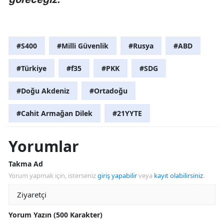
#S400
#Milli Güvenlik
#Rusya
#ABD
#Türkiye
#f35
#PKK
#SDG
#Doğu Akdeniz
#Ortadoğu
#Cahit Armağan Dilek
#21YYTE
Yorumlar
Takma Ad
Yorum yapmak için, isterseniz
giriş yapabilir
veya
kayıt olabilirsiniz
.
Yorum Yazın (500 Karakter)