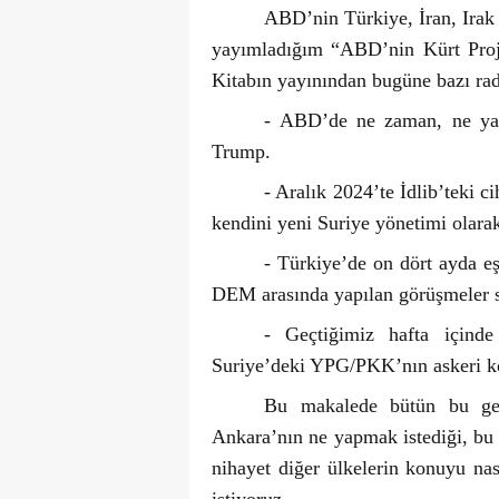
ABD’nin Türkiye, İran, Irak v
yayımladığım “ABD’nin Kürt Projes
Kitabın yayınından bugüne bazı rad
- ABD’de ne zaman, ne yapa
Trump.
- Aralık 2024’te İdlib’teki c
kendini yeni Suriye yönetimi olarak 
- Türkiye’de on dört ayda e
DEM arasında yapılan görüşmeler so
- Geçtiğimiz hafta içind
Suriye’deki YPG/PKK’nın askeri ko
Bu makalede bütün bu gel
Ankara’nın ne yapmak istediği, bu 
nihayet diğer ülkelerin konuyu nas