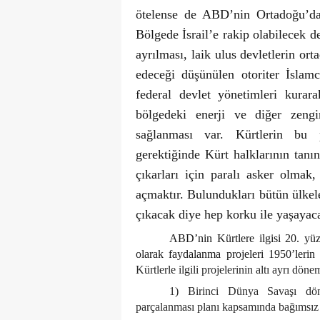
ötelense de ABD’nin Ortadoğu’daki
Bölgede İsrail’e rakip olabilecek 
ayrılması, laik ulus devletlerin or
edeceği düşünülen otoriter İslamc
federal devlet yönetimleri kurar
bölgedeki enerji ve diğer zengi
sağlanması var. Kürtlerin bu p
gerektiğinde Kürt halklarının tan
çıkarları için paralı asker olmak
açmaktır. Bulundukları bütün ülkel
çıkacak diye hep korku ile yaşayac
ABD’nin Kürtlere ilgisi 20. yüz
olarak faydalanma projeleri 1950’lerin
Kürtlerle ilgili projelerinin altı ayrı döne
1) Birinci Dünya Savaşı dön
parçalanması planı kapsamında bağımsız 