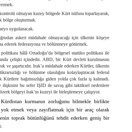
vermek.
in kontrolü olmayan kuzey bölgede Kürt nüfusu toparlayarak,
k bölge oluşturmak.
enaryo uygulanacak.
rudan askeri müdahale olmayacağı için ülkenin köşeye
a ikna ederek federasyona ve bölünmeye götürmek.
olitikası hâlâ Ortadoğu’da bölgesel statüko politikası ile
ında çelişki içindedir. ABD, bir Kürt devleti kurulmasını
ık ve şaşırtıcıdır. Irak’a müdahale ederken Kürtler, ülkenin
ikrarsızlığı ve bölünme olasılığını kolaylaştıracak federal
k Kürtlere bağımsızlığa giden yolda çok fazla iş kalmadı.
kisini bu sefer IŞİD ile savaş gibi taktiksel nedenlere
erk bölgeyi Irak’ın kuzeyi ile birleştirmeye çalışıyor.
Kürdistan kurmanın zorluğunu bilmekle birlikte
i yok etmek veya zayıflatmak için bir araç olarak
kenin toprak bütünlüğünü tehdit ederken geniş bir
r.