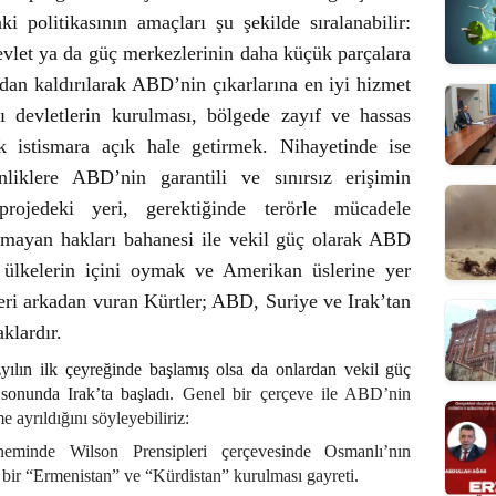
 politikasının amaçları şu şekilde sıralanabilir:
devlet ya da güç merkezlerinin daha küçük parçalara
tadan kaldırılarak ABD’nin çıkarlarına en iyi hizmet
ı devletlerin kurulması, bölgede zayıf ve hassas
ak istismara açık hale getirmek. Nihayetinde ise
nliklere ABD’nin garantili ve sınırsız erişimin
rojedeki yeri, gerektiğinde terörle mücadele
ınmayan hakları bahanesi ile vekil güç olarak ABD
, ülkelerin içini oymak ve Amerikan üslerine yer
eri arkadan vuran Kürtler; ABD, Suriye ve Irak’tan
aklardır.
yılın ilk çeyreğinde başlamış olsa da onlardan vekil güç
 sonunda Irak’ta başladı.
Genel bir çerçeve ile ABD’nin
me ayrıldığını söyleyebiliriz:
eminde Wilson Prensipleri çerçevesinde Osmanlı’nın
bir “Ermenistan” ve “Kürdistan” kurulması gayreti.