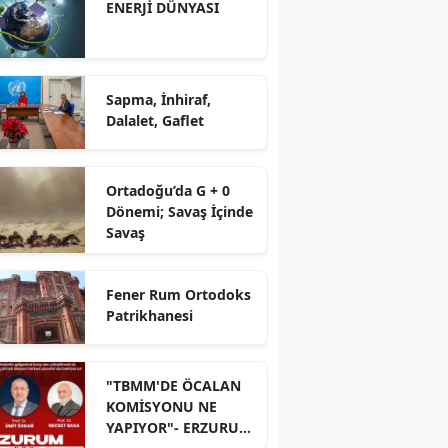
ENERJİ DÜNYASI
Sapma, İnhiraf,
Dalalet, Gaflet
Ortadoğu’da G + 0
Dönemi; Savaş İçinde
Savaş
Fener Rum Ortodoks
Patrikhanesi
"TBMM'DE ÖCALAN
KOMİSYONU NE
YAPIYOR"- ERZURUM