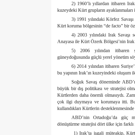
2) 1960’lı yıllardan itibaren Ira
kuzeydeki Kürt grupların ayaklanmaları i
3) 1991 yılındaki Körfez Savaşı 
Kürt koruma bölgesinin “de facto” bir ö
4) 2003 yılındaki Irak Savaşı so
Anayasa ile Kürt Özerk Bölgesi’nin Irak f
5) 2006 yılından itibaren 
güneydoğusunda güçlü yerel yönetim söyl
6) 2014 yılından itibaren Suriye
bu yapının Irak’ın kuzeyindeki oluşum ile 
Soğuk Savaş döneminde ABD’nin 
büyük bir dış politikası ve stratejisi o
Kürtlerden daha önemli olmasıydı. Zama
çok ilgi duymaya ve korumaya itti. Bu
kullandıkları Kürtlerin desteklenmesinde 
ABD’nin Ortadoğu’da güç mer
dönüştürme stratejisi dört ülke için farklı s
1) Irak’ta işgali müteakip, Kü