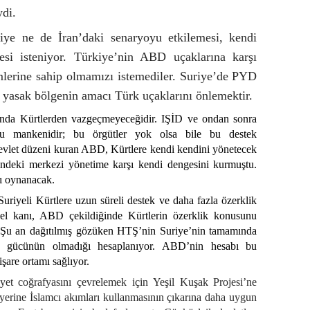
ydi.
iye ne de İran’daki senaryoyu etkilemesi, kendi
mesi isteniyor. Türkiye’nin ABD uçaklarına karşı
mlerine sahip olmamızı istemediler. Suriye’de PYD
 yasak bölgenin amacı Türk uçaklarını önlemektir.
da Kürtlerden vazgeçmeyeceğidir. IŞİD ve ondan sonra
onu mankenidir; bu örgütler yok olsa bile bu destek
 devlet düzeni kuran ABD, Kürtlere kendi kendini yönetecek
isindeki merkezi yönetime karşı kendi dengesini kurmuştu.
şı oynanacak.
riyeli Kürtlere uzun süreli destek ve daha fazla özerklik
l kanı, ABD çekildiğinde Kürtlerin özerklik konusunu
k. Şu an dağıtılmış gözüken HTŞ’nin Suriye’nin tamamında
ak gücünün olmadığı hesaplanıyor. ABD’nin hesabı bu
şare ortamı sağlıyor.
et coğrafyasını çevrelemek için Yeşil Kuşak Projesi’ne
 yerine İslamcı akımları kullanmasının çıkarına daha uygun