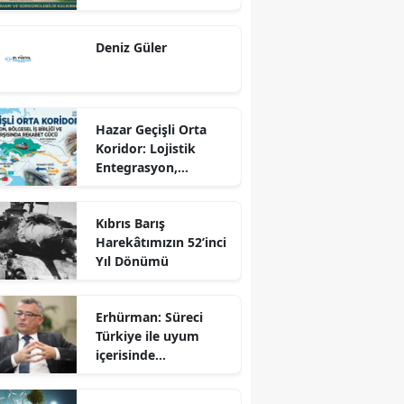
Dönüş Programı
Ekseninde
Deniz Güler
Sürdürülebilir
Kalkınma
Hazar Geçişli Orta
Koridor: Lojistik
Entegrasyon,
Bölgesel İş Birliği ve
Kuzey Koridoru
Kıbrıs Barış
Karşısında Rekabet
Harekâtımızın 52’inci
Gücü
Yıl Dönümü
Erhürman: Süreci
Türkiye ile uyum
içerisinde
yürütüyoruz?!