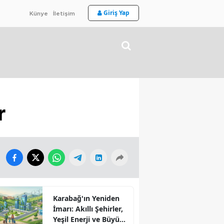
Giriş Yap
Künye
İletişim
r
Karabağ'ın Yeniden
İmarı: Akıllı Şehirler,
Yeşil Enerji ve Büyük