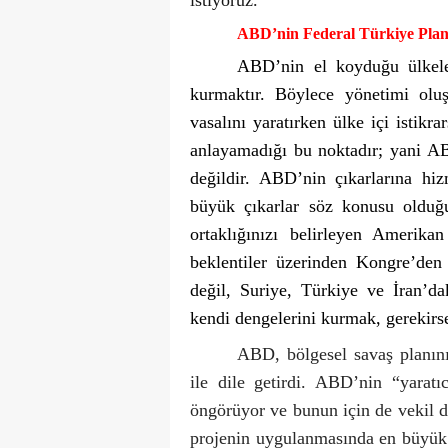
istiyoruz.
ABD’nin Federal Türkiye Plan
ABD’nin el koyduğu ülkeler
kurmaktır. Böylece yönetimi olu
vasalını yaratırken ülke içi istikra
anlayamadığı bu noktadır; yani AB
değildir. ABD’nin çıkarlarına hi
büyük çıkarlar söz konusu olduğu
ortaklığınızı belirleyen Amerika
beklentiler üzerinden Kongre’den
değil, Suriye, Türkiye ve İran’dak
kendi dengelerini kurmak, gerekirs
ABD, bölgesel savaş planını
ile dile getirdi. ABD’nin “yaratıc
öngörüyor ve bunun için de vekil d
projenin uygulanmasında en büyük 