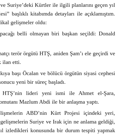
e Suriye’deki Kürtler ile ilgili planlarını geçen yıl
i” başlıklı kitabımda detayları ile açıklamıştım.
ikal gelişmeler oldu:
cağı belli olmayan biri başkan seçildi: Donald
ihatçı terör örgütü HTŞ, aniden Şam’ı ele geçirdi ve
ilan etti.
şkıya başı Öcalan ve bölücü örgütün siyasi cephesi
nucu yeni bir süreç başladı.
e HTŞ’nin lideri yeni ismi ile Ahmet el-Şara,
mutanı Mazlum Abdi ile bir anlaşma yaptı.
işmelerin ABD’nin Kürt Projesi içindeki yeri,
gelişmelerin Suriye ve Irak için ne anlama geldiği,
ıl izledikleri konusunda bir durum tespiti yapmak