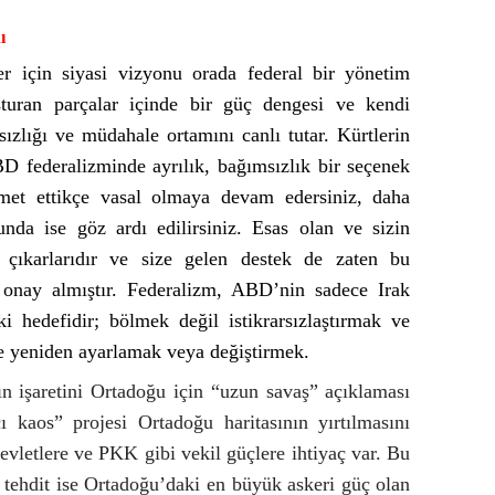
ı
 için siyasi vizyonu orada federal bir yönetim
şturan parçalar içinde bir güç dengesi ve kendi
rsızlığı ve müdahale ortamını canlı tutar. Kürtlerin
D federalizminde ayrılık, bağımsızlık bir seçenek
zmet ettikçe vasal olmaya devam edersiniz, daha
nda ise göz ardı edilirsiniz. Esas olan ve sizin
n çıkarlarıdır ve size gelen destek de zaten bu
 onay almıştır. Federalizm, ABD’nin sadece Irak
i hedefidir; bölmek değil istikrarsızlaştırmak ve
e yeniden ayarlamak veya değiştirmek.
n işaretini Ortadoğu için “uzun savaş” açıklaması
ı kaos” projesi Ortadoğu haritasının yırtılmasını
evletlere ve PKK gibi vekil güçlere ihtiyaç var. Bu
tehdit ise Ortadoğu’daki en büyük askeri güç olan