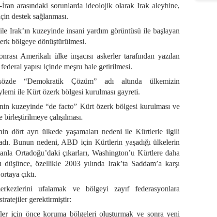
k-İran arasındaki sorunlarda ideolojik olarak Irak aleyhine,
çin destek sağlanması.
ile Irak’ın kuzeyinde insani yardım görüntüsü ile başlayan
zerk bölgeye dönüştürülmesi.
nrası Amerikalı ülke inşacısı askerler tarafından yazılan
ederal yapısı içinde meşru hale getirilmesi.
sözde “Demokratik Çözüm” adı altında ülkemizin
emi ile Kürt özerk bölgesi kurulması gayreti.
’nin kuzeyinde “de facto” Kürt özerk bölgesi kurulması ve
birleştirilmeye çalışılması.
dört ayrı ülkede yaşamaları nedeni ile Kürtlerle ilgili
lmadı. Bunun nedeni, ABD için Kürtlerin yaşadığı ülkelerin
nla Ortadoğu’daki çıkarları, Washington’u Kürtlere daha
 düşünce, özellikle 2003 yılında Irak’ta Saddam’a karşı
ortaya çıktı.
kezlerini ufalamak ve bölgeyi zayıf federasyonlara
tratejiler gerektirmiştir:
rtler için önce koruma bölgeleri oluşturmak ve sonra yeni