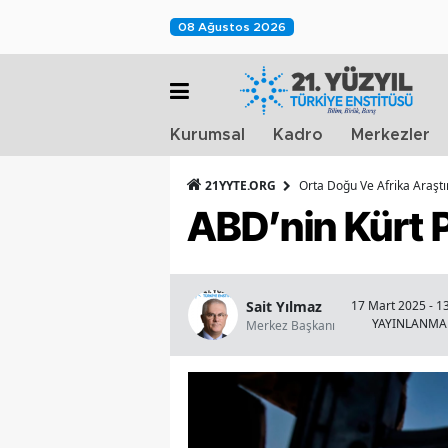
08 Ağustos 2026
Kurumsal
Kadro
Merkezler
21YYTE.ORG
Orta Doğu Ve Afrika Araşt
ABD’nin Kürt 
Sait Yılmaz
17 Mart 2025 - 1
YAYINLANMA
Merkez Başkanı