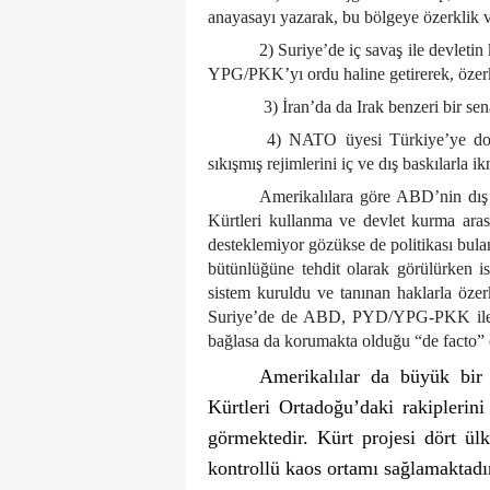
anayasayı yazarak, bu bölgeye özerklik 
2) Suriye’de iç savaş ile devlet
YPG/PKK’yı ordu haline getirerek, özer
3) İran’da da Irak benzeri bir s
4) NATO üyesi Türkiye’ye doğ
sıkışmış rejimlerini iç ve dış baskılarl
Amerikalılara göre ABD’nin dış p
Kürtleri kullanma ve devlet kurma aras
desteklemiyor gözükse de politikası bulan
bütünlüğüne tehdit olarak görülürken ist
sistem kuruldu ve tanınan haklarla özer
Suriye’de de ABD, PYD/YPG-PKK ile iliş
bağlasa da korumakta olduğu “de facto” öz
Amerikalılar da büyük bir 
Kürtleri Ortadoğu’daki rakiplerin
görmektedir. Kürt projesi dört ül
kontrollü kaos ortamı sağlamaktadı