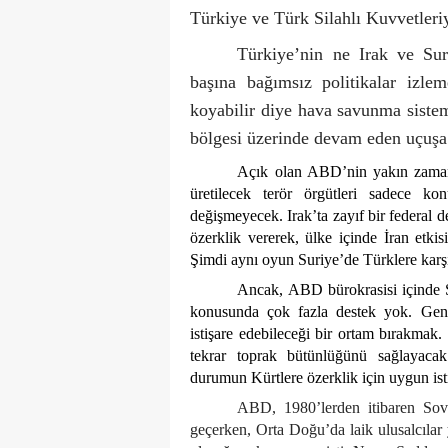
Türkiye ve Türk Silahlı Kuvvetleri
Türkiye’nin ne Irak ve Sur
başına bağımsız politikalar izle
koyabilir diye hava savunma siste
bölgesi üzerinde devam eden uçuşa
Açık olan ABD’nin yakın zaman
üretilecek terör örgütleri sadece k
değişmeyecek. Irak’ta zayıf bir federal
özerklik vererek, ülke içinde İran etk
Şimdi aynı oyun Suriye’de Türklere kar
Ancak, ABD bürokrasisi içinde Su
konusunda çok fazla destek yok. Gene
istişare edebileceği bir ortam bırakma
tekrar toprak bütünlüğünü sağlayac
durumun Kürtlere özerklik için uygun isti
ABD, 1980’lerden itibaren Sovy
geçerken, Orta Doğu’da laik ulusalcılar