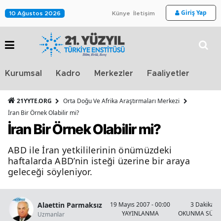
Giriş Yap
10 Ağustos 2026
Künye
İletişim
Stra
Kurumsal
Kadro
Merkezler
Faaliyetler
TV
21YYTE.ORG
Orta Doğu Ve Afrika Araştırmaları Merkezi
İran Bir Örnek Olabilir mi?
İran Bir Örnek Olabilir mi?
ABD ile İran yetkililerinin önümüzdeki
haftalarda ABD’nin isteği üzerine bir araya
geleceği söyleniyor.
Alaettin Parmaksız
19 Mayıs 2007 - 00:00
3 Dakika
YAYINLANMA
OKUNMA SÜRE
Uzmanlar