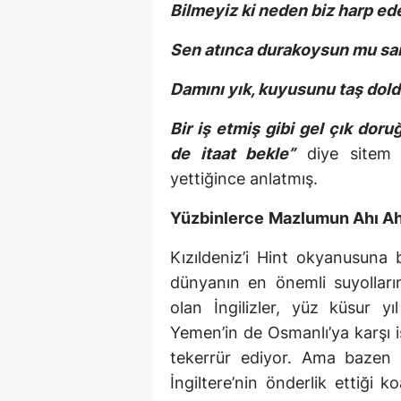
Bilmeyiz ki neden biz harp ede
Sen atınca durakoysun mu sana
Damını yık, kuyusunu taş doldu
Bir iş etmiş gibi gel çık doru
de itaat bekle”
diye sitem e
yettiğince anlatmış.
Yüzbinlerce
Mazlumun Ahı Ah
Kızıldeniz’i Hint okyanusun
dünyanın en önemli suyollar
olan İngilizler, yüz küsur y
Yemen’in de Osmanlı’ya karşı i
tekerrür ediyor. Ama bazen 
İngiltere’nin önderlik ettiği 