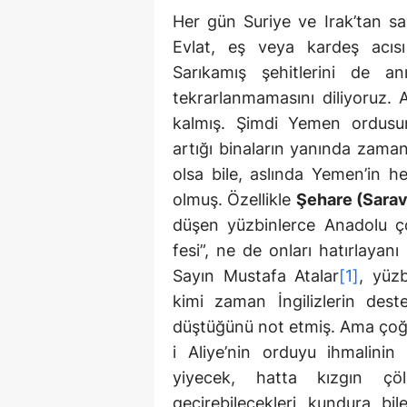
Her gün Suriye ve Irak’tan sa
Evlat, eş veya kardeş acısı
Sarıkamış şehitlerini de a
tekrarlanmamasını diliyoruz. 
kalmış. Şimdi Yemen ordusu
artığı binaların yanında zaman 
olsa bile, aslında Yemen’in h
olmuş. Özellikle
Şehare (Sarav
düşen yüzbinlerce Anadolu ç
fesi”, ne de onları hatırlayanı
Sayın Mustafa Atalar
[1]
, yüz
kimi zaman İngilizlerin destek
düştüğünü not etmiş. Ama çoğun
i Aliye’nin orduyu ihmalini
yiyecek, hatta kızgın çö
geçirebilecekleri kundura bi