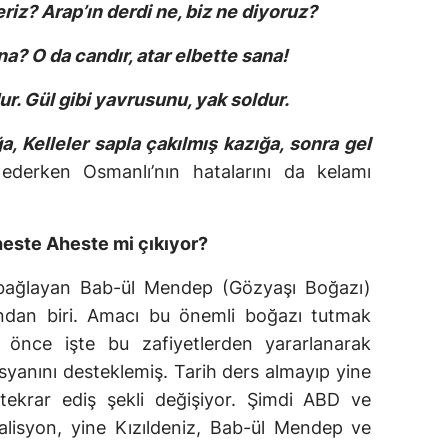
riz? Arap’ın derdi ne, biz ne diyoruz?
? O da candır, atar elbette sana!
r. Gül gibi yavrusunu, yak soldur.
ğa, Kelleler sapla çakılmış kazığa, sonra gel
derken Osmanlı’nın hatalarını da kelamı
este Aheste mi çıkıyor?
a bağlayan Bab-ül Mendep (Gözyaşı Boğazı)
ından biri. Amacı bu önemli boğazı tutmak
ıl önce işte bu zafiyetlerden yararlanarak
syanını desteklemiş. Tarih ders almayıp yine
tekrar ediş şekli değişiyor. Şimdi ABD ve
koalisyon, yine Kızıldeniz, Bab-ül Mendep ve