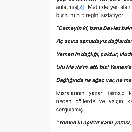
anlatmış
[2]
. Metinde yer ala
burnunun direğini sızlatıyor.
“Demeyin ki, bana Devlet bakı
Aç acına aşmadayız dağlardan.
Yemen’in dağlığı, çoktur, ulu
Ulu Mevla’m, attı bizi Yemen’e
Dağlığında ne ağaç var, ne m
Mısralarının yazarı isimsiz 
neden çöllerde ve yalçın kay
sorgulamış.
“Yemen’in açıktır kanlı yarası