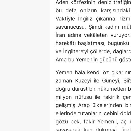
Aden körfezinin deniz trafiği
bu defa onların karşısındaki
Vaktiyle İngiliz çıkarına hiz
savunucusu. Şimdi kadim mütte
İran adına vekâleten vuruyor
harekâtı başlatması, bugünk
ve İngiltere’yi çöllerde, dağla
Ama bu Yemen’in gücünü göster
Yemen hala kendi öz çıkarının
zaman Kuzeyi ile Güneyi, Şii’s
doğru dürüst bir hükumetleri 
milyon nüfusu ile fakirlik ç
gelişmiş Arap ülkelerinden bi
ellerinde tutanların cebini d
gözü pek, fakir Yemenli, aç 
savaşarak kan dökmeyi, üret