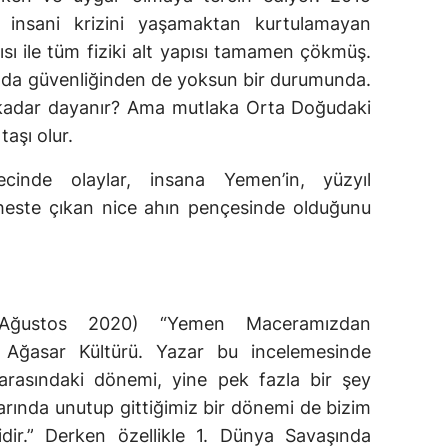
insani krizini yaşamaktan kurtulamayan
sı ile tüm fiziki alt yapısı tamamen çökmüş.
ıda güvenliğinden de yoksun bir durumunda.
 kadar dayanır? Ama mutlaka Orta Doğudaki
taşı olur.
inde olaylar, insana Yemen’in, yüzyıl
este çıkan nice ahın pençesinde olduğunu
Ağustos 2020) “Yemen Maceramızdan
i, Ağasar Kültürü. Yazar bu incelemesinde
ı arasındaki dönemi, yine pek fazla bir şey
rında unutup gittiğimiz bir dönemi de bizim
ir.” Derken özellikle 1. Dünya Savaşında