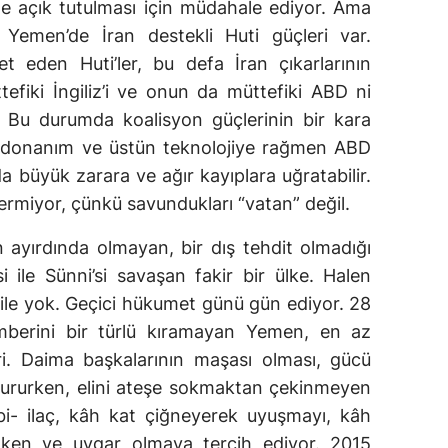
ne açık tutulması için müdahale ediyor. Ama
 Yemen’de İran destekli Huti güçleri var.
met eden Huti’ler, bu defa İran çıkarlarının
fiki İngiliz’i ve onun da müttefiki ABD ni
. Bu durumda koalisyon güçlerinin bir kara
ü donanım ve üstün teknolojiye rağmen ABD
rda büyük zarara ve ağır kayıplara uğratabilir.
miyor, çünkü savundukları “vatan” değil.
 ayırdında olmayan, bir dış tehdit olmadığı
i ile Sünni’si savaşan fakir bir ülke. Halen
bile yok. Geçici hükumet günü gün ediyor. 28
emberini bir türlü kıramayan Yemen, en az
ri. Daima başkalarının maşası olması, gücü
oldururken, elini ateşe sokmaktan çekinmeyen
bi- ilaç, kâh kat çiğneyerek uyuşmayı, kâh
ken ve uygar olmaya tercih ediyor. 2015