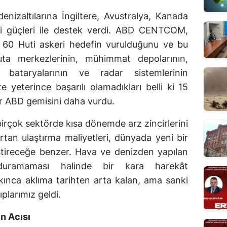
nizaltılarına İngiltere, Avustralya, Kanada
i güçleri ile destek verdi. ABD CENTCOM,
kli 60 Huti askeri hedefin vurulduğunu ve bu
ta merkezlerinin, mühimmat depolarının,
 bataryalarının ve radar sistemlerinin
 yeterince başarılı olamadıkları belli ki 15
bir ABD gemisini daha vurdu.
birçok sektörde kısa dönemde arz zincirlerini
rtan ulaştırma maliyetleri, dünyada yeni bir
estireceğe benzer. Hava ve denizden yapılan
urduramaması halinde bir kara harekât
çıkınca aklıma tarihten arta kalan, ama sanki
larımız geldi.
n Acısı