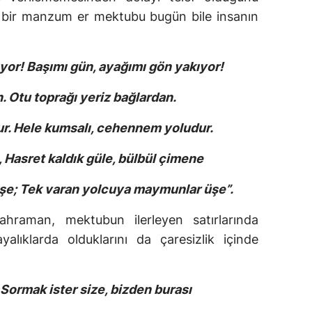
n bir manzum er mektubu bugün bile insanın
yor! Başımı gün, ayağımı gön yakıyor!
 Otu toprağı yeriz bağlardan.
dur. Hele kumsalı, cehennem yoludur.
, Hasret kaldık güle, bülbül çimene
eşe; Tek varan yolcuya maymunlar üşe”.
kahraman, mektubun ilerleyen satırlarında
alıklarda olduklarını da çaresizlik içinde
; Sormak ister size, bizden burası