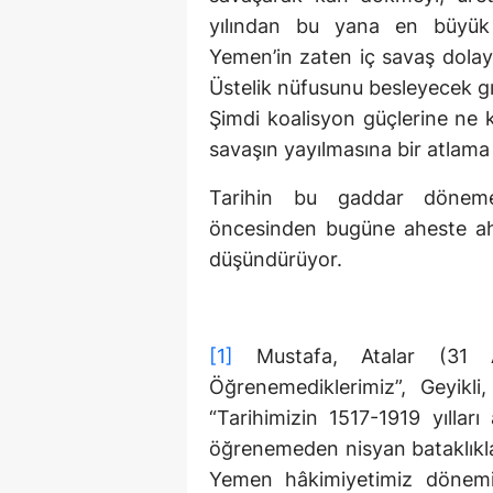
yılından bu yana en büyük 
Yemen’in zaten iç savaş dolayı
Üstelik nüfusunu besleyecek g
Şimdi koalisyon güçlerine ne
savaşın yayılmasına bir atlama 
Tarihin bu gaddar dönemec
öncesinden bugüne aheste ah
düşündürüyor.
[1]
Mustafa, Atalar (31 
Öğrenemediklerimiz”, Geyikl
“Tarihimizin 1517-1919 yıllar
öğrenemeden nisyan bataklıkla
Yemen hâkimiyetimiz dönemid