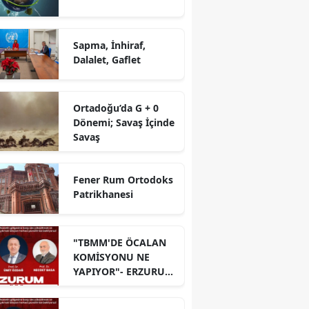
Sapma, İnhiraf,
Dalalet, Gaflet
Ortadoğu’da G + 0
Dönemi; Savaş İçinde
Savaş
Fener Rum Ortodoks
Patrikhanesi
"TBMM'DE ÖCALAN
KOMİSYONU NE
YAPIYOR"- ERZURUM
PANELİ