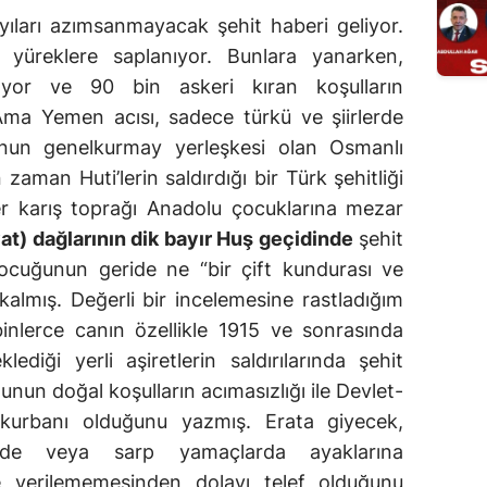
yıları azımsanmayacak şehit haberi geliyor.
 yüreklere saplanıyor. Bunlara yanarken,
nıyor ve 90 bin askeri kıran koşulların
Ama Yemen acısı, sadece türkü ve şiirlerde
nun genelkurmay yerleşkesi olan Osmanlı
zaman Huti’lerin saldırdığı bir Türk şehitliği
er karış toprağı Anadolu çocuklarına mezar
at) dağlarının dik bayır Huş geçidinde
şehit
ocuğunun geride ne “bir çift kundurası ve
 kalmış. Değerli bir incelemesine rastladığım
binlerce canın özellikle 1915 ve sonrasında
lediği yerli aşiretlerin saldırılarında şehit
un doğal koşulların acımasızlığı ile Devlet-
n kurbanı olduğunu yazmış. Erata giyecek,
lde veya sarp yamaçlarda ayaklarına
le verilememesinden dolayı telef olduğunu