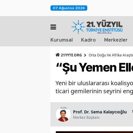
07 Ağustos 2026
Kurumsal
Kadro
Merkezler
21YYTE.ORG
Orta Doğu Ve Afrika Araşt
“Şu Yemen Ell
Yeni bir uluslararası koalis
ticari gemilerinin seyrini eng
Prof. Dr. Sema Kalaycıoğlu
Merkez Başkanı