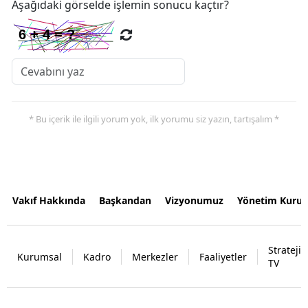
Aşağıdaki görselde işlemin sonucu kaçtır?
* Bu içerik ile ilgili yorum yok, ilk yorumu siz yazın, tartışalım *
Vakıf Hakkında
Başkandan
Vizyonumuz
Yönetim Kurul
Strateji
Kurumsal
Kadro
Merkezler
Faaliyetler
TV