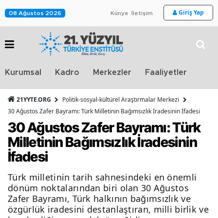
Giriş Yap
08 Ağustos 2026
Künye
İletişim
Stra
Kurumsal
Kadro
Merkezler
Faaliyetler
TV
21YYTE.ORG
Politik-sosyal-kültürel Araştırmalar Merkezi
30 Ağustos Zafer Bayramı: Türk Milletinin Bağımsızlık İradesinin İfadesi
30 Ağustos Zafer Bayramı: Türk
Milletinin Bağımsızlık İradesinin
İfadesi
Türk milletinin tarih sahnesindeki en önemli
dönüm noktalarından biri olan 30 Ağustos
Zafer Bayramı, Türk halkının bağımsızlık ve
özgürlük iradesini destanlaştıran, milli birlik ve