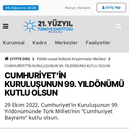
Giriş Yap
06 Ağustos 2026
Künye
İletişim
Stra
Kurumsal
Kadro
Merkezler
Faaliyetler
TV
21YYTE.ORG
Politik-sosyal-kültürel Araştırmalar Merkezi
CUMHURİYET’İN KURULUŞUNUN 99. YILDÖNÜMÜ KUTLU OLSUN
CUMHURİYET’İN
KURULUŞUNUN 99. YILDÖNÜMÜ
KUTLU OLSUN
29 Ekim 2022, Cumhuriyet’in Kuruluşunun 99.
Yıldönümünde Türk Milleti’nin “Cumhuriyet
Bayramı” kutlu olsun.