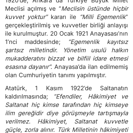
1920’de, Ankara da Türkiye Büyük Millet
Meclisi açılmış ve “
Meclisin üstünde hiçbir
kuvvet yoktur”
kararı ile
“Milli Egemenlik
”
gerçekleştirilmiş ve kuvvetler birliği anlayışı
ile kurulmuştur. 20 Ocak 1921 Anayasası’nın
1’nci maddesinde;
“Egemenlik kayıtsız
şartsız milletindir. Yönetim usulü halkın
mukadderatını bizzat ve bilfiil idare etmesi
esasına dayanır”.
Anayasa’da ilan edilmemiş
olan Cumhuriyetin tanımı yapılmıştır.
Atatürk, 1 Kasım 1922’de Saltanatın
kaldırılmasında;
”Efendiler, Hâkimiyet ve
Saltanat hiç kimse tarafından hiç kimseye
ilim gereğidir diye görüşmeyle tartışmayla
verilmez. Hâkimiyet, Saltanat kuvvetle
güçle, zorla alınır. Türk Milletinin hâkimiyeti