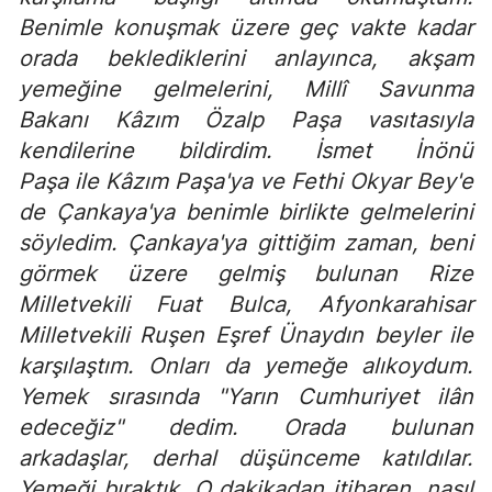
Benimle konuşmak üzere geç vakte kadar
orada beklediklerini anlayınca, akşam
yemeğine gelmelerini, Millî Savunma
Bakanı Kâzım Özalp Paşa vasıtasıyla
kendilerine bildirdim. İsmet İnönü
Paşa ile Kâzım Paşa'ya ve Fethi Okyar Bey'e
de Çankaya'ya benimle birlikte gelmelerini
söyledim. Çankaya'ya gittiğim zaman, beni
görmek üzere gelmiş bulunan Rize
Milletvekili Fuat Bulca, Afyonkarahisar
Milletvekili Ruşen Eşref Ünaydın beyler ile
karşılaştım. Onları da yemeğe alıkoydum.
Yemek sırasında "Yarın Cumhuriyet ilân
edeceğiz" dedim. Orada bulunan
arkadaşlar, derhal düşünceme katıldılar.
Yemeği bıraktık. O dakikadan itibaren, nasıl