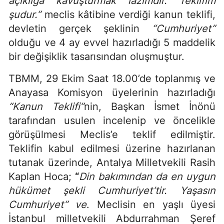
açıklığa kavuşturmak lazımdır. Teklifim
şudur.”
meclis kâtibine verdiği kanun teklifi,
devletin gerçek şeklinin
“Cumhuriyet”
olduğu ve 4 ay evvel hazırladığı 5 maddelik
bir değişiklik tasarısından oluşmuştur.
TBMM, 29 Ekim Saat 18.00’de toplanmış ve
Anayasa Komisyon üyelerinin hazırladığı
“Kanun Teklifi”
nin, Başkan İsmet İnönü
tarafından usulen incelenip ve öncelikle
görüşülmesi Meclis’e teklif edilmiştir.
Teklifin kabul edilmesi üzerine hazırlanan
tutanak üzerinde, Antalya Milletvekili Rasih
Kaplan Hoca;
“
Din bakımından da en uygun
hükümet şekli Cumhuriyet’tir. Yaşasın
Cumhuriyet” ve
. Meclisin en yaşlı üyesi
İstanbul milletvekili Abdurrahman Şeref