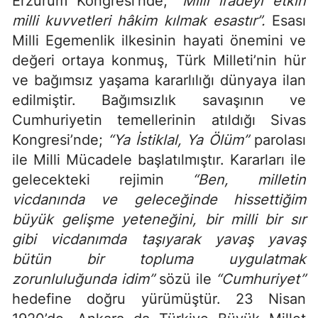
Erzurum Kongresi’nde;
“Milli iradeyi etkin
milli kuvvetleri hâkim kılmak esastır”.
Esası
Milli Egemenlik ilkesinin hayati önemini ve
değeri ortaya konmuş, Türk Milleti’nin hür
ve bağımsız yaşama kararlılığı dünyaya ilan
edilmiştir. Bağımsızlık savaşının ve
Cumhuriyetin temellerinin atıldığı Sivas
Kongresi’nde;
“Ya İstiklal, Ya Ölüm”
parolası
ile Milli Mücadele başlatılmıştır. Kararları ile
gelecekteki rejimin
“Ben, milletin
vicdanında ve geleceğinde hissettiğim
büyük gelişme yeteneğini, bir milli bir sır
gibi vicdanımda taşıyarak yavaş yavaş
bütün bir topluma uygulatmak
zorunluluğunda idim”
sözü ile
“Cumhuriyet”
hedefine doğru yürümüştür. 23 Nisan