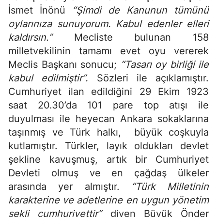
İsmet İnönü
“Şimdi de Kanunun tümünü
oylarınıza sunuyorum. Kabul edenler elleri
kaldırsın.”
Mecliste bulunan 158
milletvekilinin tamamı evet oyu vererek
Meclis Başkanı sonucu;
“Tasarı oy birliği ile
kabul edilmiştir”.
Sözleri ile açıklamıştır.
Cumhuriyet ilan edildiğini 29 Ekim 1923
saat 20.30’da 101 pare top atışı ile
duyulması ile heyecan Ankara sokaklarına
taşınmış ve Türk halkı, büyük coşkuyla
kutlamıştır. Türkler, layık oldukları devlet
şekline kavuşmuş, artık bir Cumhuriyet
Devleti olmuş ve en çağdaş ülkeler
arasında yer almıştır.
“Türk Milletinin
karakterine ve adetlerine en uygun yönetim
şekli cumhuriyettir”
diyen Büyük Önder