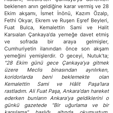
beklenen anın geldiğine karar vermiş ve 28
Ekim akşamı, İsmet İnönü, Kazım Özalp,
Fethi Okyar, Ekrem ve Ruşen Eşref Beyleri,
Fuat Bulca, Kemalettin Sami ve Halit
Karsıalan Çankaya’da yemeğe davet etmiş
ve sofrada bir araya gelmişler,
Cumhuriyetin ilanından önce son akşam
yemeğini yemişlerdir. O geceyi, Nutuk’ta;
"28 Ekim günü gece Çankaya'ya gitmek
üzere Meclis binasından ayrılırken,
koridorlarda beni beklemekte olan
Kemalettin Sami ve Hâlit Paşa'lara
rastladım. Ali Fuat Paşa, Ankara'dan hareket
ederken bunların Ankara'ya geldiklerini o
günkü gazetede "Bir uğurlama ve bir
karşılama" başlığı altında okumuştum.