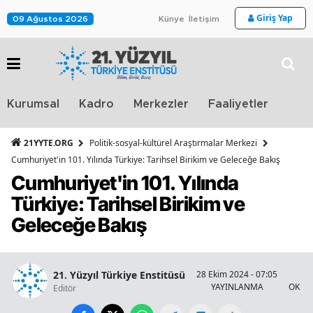
Giriş Yap
09 Ağustos 2026
Künye
İletişim
Stra
Kurumsal
Kadro
Merkezler
Faaliyetler
TV
21YYTE.ORG
Politik-sosyal-kültürel Araştırmalar Merkezi
Cumhuriyet'in 101. Yılında Türkiye: Tarihsel Birikim ve Geleceğe Bakış
Cumhuriyet'in 101. Yılında
Türkiye: Tarihsel Birikim ve
Geleceğe Bakış
21. Yüzyıl Türkiye Enstitüsü
28 Ekim 2024 - 07:05
9
YAYINLANMA
OKUN
Editör