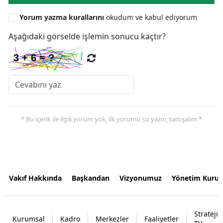
Yorum yazma kurallarını
okudum ve kabul ediyorum
Aşağıdaki görselde işlemin sonucu kaçtır?
* Bu içerik ile ilgili yorum yok, ilk yorumu siz yazın, tartışalım *
Vakıf Hakkında
Başkandan
Vizyonumuz
Yönetim Kurul
Strateji
Kurumsal
Kadro
Merkezler
Faaliyetler