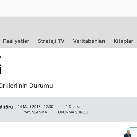
Faaliyetler
Strateji TV
Veritabanları
Kitaplar
i
i
Türkleri'nin Durumu
Editörü
14 Mart 2013 - 12:30
1 Dakika
YAYINLANMA
OKUNMA SÜRESİ