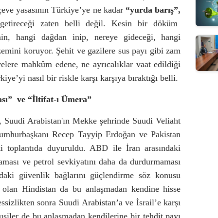
çeve yasasının Türkiye’ye ne kadar
“yurda barış”,
etireceği zaten belli değil. Kesin bir döküm
nin, hangi
dağdan inip, nereye gideceği, hangi
izemini koruyor. Şehit ve gazilere sus payı gibi zam
lyelere mahkûm edene, ne ayrıcalıklar vaat edildiği
e’yi nasıl bir riskle karşı karşıya bıraktığı belli.
sı”
ve “İltifat-ı Ümera”
Suudi Arabistan'ın Mekke şehrinde Suudi Veliaht
mhurbaşkanı Recep Tayyip Erdoğan ve Pakistan
i toplantıda duyuruldu. ABD ile İran arasındaki
maması ve petrol sevkiyatını daha da durdurmaması
adaki güvenlik bağlarını güçlendirme söz konusu
i olan Hindistan da bu anlaşmadan kendine hisse
ssizlikten sonra Suudi Arabistan’a ve İsrail’e karşı
siler de bu anlaşmadan kendilerine bir tehdit payı