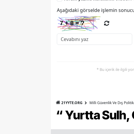
Aşağıdaki görselde işlemin sonucu
* Bu içerik ile ilgili 
21YYTE.ORG
Milli Güvenlik Ve Dış Polit
“ Yurtta Sulh