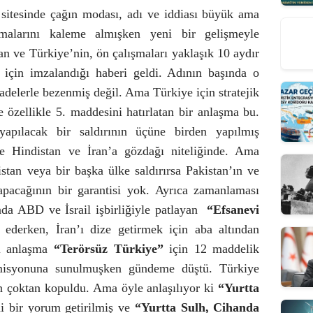
sitesinde çağın modası, adı ve iddiası büyük ama
şmalarını kaleme almışken yeni bir gelişmeyle
tan ve Türkiye’nin, ön çalışmaları yaklaşık 10 aydır
ı için imzalandığı haberi geldi. Adının başında o
 ifadelerle bezenmiş değil. Ama Türkiye için stratejik
zellikle 5. maddesini hatırlatan bir anlaşma bu.
apılacak bir saldırının üçüne birden yapılmış
kle Hindistan ve İran’a gözdağı niteliğinde. Ama
stan veya bir başka ülke saldırırsa Pakistan’ın ve
apacağının bir garantisi yok. Ayrıca zamanlaması
 ABD ve İsrail işbirliğiyle patlayan
“Efsanevi
ederken, İran’ı dize getirmek için aba altından
ki anlaşma
“Terörsüz Türkiye”
için 12 maddelik
isyonuna sunulmuşken gündeme düştü. Türkiye
n çoktan kopuldu. Ama öyle anlaşılıyor ki
“Yurtta
i bir yorum getirilmiş ve
“Yurtta Sulh, Cihanda