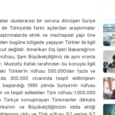
raber uluslararası bir soruna dönüşen Suriye
 Türkiye’de farklı açılardan araştırmalar
raştırmalarda etnik ve mezhepsel yapı öne
en bugüne bölgede yaşayan Türkler ile ilgili
cut değildir. Amerikan Dış İşleri Bakanlığı’nın
 nüfusu, Şam Büyükelçiliğimiz de aynı oranla
r. Mustafa Kafalı tarafından bu konuyla ilgili
deki Türkler’in nüfusu 500.000’den fazla ve
 da 300.000 civarında tespit edilmişken
 başlandığı 1995 yılında Suriye’nin nüfusu
n ve tespit edilebilen Türk nüfusu 1.000.000
da Türkçe konuşmayan Türkmenler dikkate
ika’nın ve Büyükelçiliğimizin iddia ettiği
elirlenmiş oldu ve Türk nüfusu %1 yerine %7