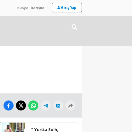
Giriş Yap
Künye
İletişim
“ Yurtta Sulh,