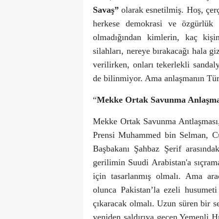
Savaş”
olarak esnetilmiş. Hoş, çer
herkese demokrasi ve özgürlük g
olmadığından kimlerin, kaç kişi
silahları, nereye bırakacağı hala g
verilirken, onları tekerlekli sanda
de bilinmiyor. Ama anlaşmanın Türkiy
“
Mekke Ortak Savunma Anlaşma
Mekke Ortak Savunma Antlaşması, 
Prensi Muhammed bin Selman, Cu
Başbakanı Şahbaz Şerif arasındak
gerilimin Suudi Arabistan'a sıçra
için tasarlanmış olmalı. Ama ar
olunca Pakistan’la ezeli husumet
çıkaracak olmalı. Uzun süren bir se
yeniden saldırıya geçen Yemenli Hu