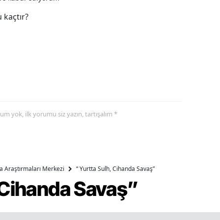
 kaçtır?
yorum yok, ilk yorumu siz yazın, tartışalım *
ika Araştırmaları Merkezi
“ Yurtta Sulh, Cihanda Savaş”
, Cihanda Savaş”