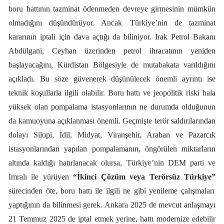
boru hattının tazminat ödenmeden devreye girmesinin mümkün
olmadığını düşündürüyor. Ancak
Türkiye’nin de tazminat
kararının iptali için dava açtığı da biliniyor. Irak Petrol Bakanı
Abdülgani, Ceyhan üzerinden petrol ihracatının yeniden
başlayacağını, Kürdistan Bölgesiyle de mutabakata varıldığını
açıkladı. Bu söze güvenerek düşünülecek önemli ayrıntı ise
teknik koşullarla ilgili olabilir. Boru hattı ve jeopolitik riski hala
yüksek olan pompalama istasyonlarının ne durumda olduğunun
da kamuoyuna açıklanması önemli. Geçmişte terör saldırılarından
dolayı Silopi, İdil, Midyat, Viranşehir, Araban ve Pazarcık
istasyonlarından yapılan pompalamanın, öngörülen miktarların
altında kaldığı hatırlanacak olursa, Türkiye’nin DEM parti ve
İmralı ile yürüyen
“İkinci Çözüm veya Terörsüz Türkiye”
sürecinden öte, boru hattı ile ilgili ne gibi yenileme çalışmaları
yaptığının da bilinmesi gerek. Ankara 2025 de mevcut anlaşmayı
21 Temmuz 2025 de iptal etmek yerine, hattı modernize edebilir