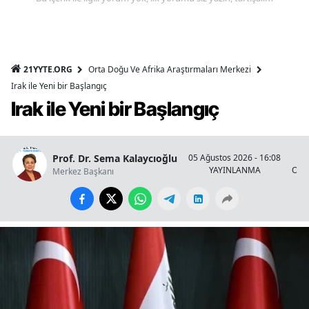
21YYTE.ORG
Orta Doğu Ve Afrika Araştırmaları Merkezi
Irak ile Yeni bir Başlangıç
Irak ile Yeni bir Başlangıç
Prof. Dr. Sema Kalaycıoğlu
05 Ağustos 2026 - 16:08
YAYINLANMA
OKU
Merkez Başkanı