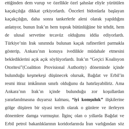
ettiğinden dem vurup ve özellikle özel şahıslar eliyle yürütülen
kaçakçılığa dikkat çekiyorlardı. Önceleri bidonlarla başlayan
kaçakçılığın, daha sonra tankerlerle aleni olarak yapıldığını
anlatıyor, bunun Irak’ın hem toprak bütünlüğüne bir tehdit, hem
de ulusal servetine tecavüz olduğunu iddia ediyorlardı.
Türkiye’nin Irak sınırında bulunan kaçak rafinerileri parmakla
gösterip, Ankara’nın konuya ivedilikle müdahale etmesini
beklediklerini açık açık söylüyorlardı. Irak’ın “Geçici Koalisyon
Otoritesi”(Coalition Provisional Authority) döneminde içinde
bulunduğu keşmekeşi düşünecek olursak, Bağdat ve Erbil’in
resmi itiraz imkânının sınırlı olduğunu da hatırlayabiliriz. Ama
Ankara’nın Irak’ın içinde bulunduğu zor koşullardan
yararlanılmasına duyarsız kalması,
“iyi komşuluk”
ilişkilerine
gölge düşüren bir siyasi tercih olarak o günlere ve ilerleyen
dönemlere damga vurmuştur. İlginç olan o yıllarda Bağdat ve
Erbil petrol bakanlıklarının koridorlarında İran varlığından söz