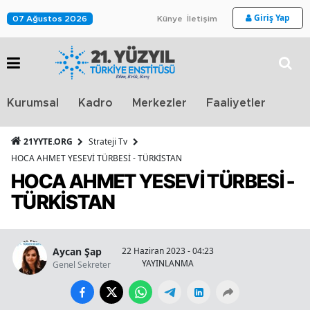
Giriş Yap
07 Ağustos 2026
Künye
İletişim
Stra
Kurumsal
Kadro
Merkezler
Faaliyetler
TV
21YYTE.ORG
Strateji Tv
HOCA AHMET YESEVİ TÜRBESİ - TÜRKİSTAN
HOCA AHMET YESEVİ TÜRBESİ -
TÜRKİSTAN
Aycan Şap
22 Haziran 2023 - 04:23
YAYINLANMA
Genel Sekreter