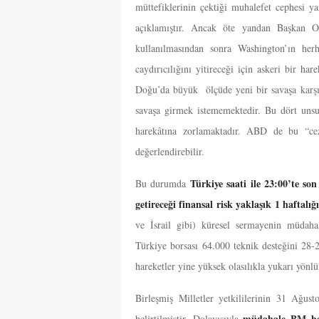
müttefiklerinin çektiği muhalefet cephesi ya
açıklamıştır. Ancak öte yandan Başkan Ob
kullanılmasından sonra Washington’ın h
caydırıcılığını yitireceği için askeri bir 
Doğu’da büyük ölçüde yeni bir savaşa karşı
savaşa girmek istememektedir. Bu dört unsu
harekâtına zorlamaktadır. ABD de bu “cez
değerlendirebilir.
Türkiye saati ile 23:00’te s
Bu durumda
getireceği finansal risk yaklaşık 1 haftalı
ve İsrail gibi) küresel sermayenin müda
Türkiye borsası 64.000 teknik desteğini 28-
hareketler yine yüksek olasılıkla yukarı yönlü
Birleşmiş Milletler yetkililerinin 31 Ağus
müdahale BM hey
belirtilmiştir. Dolayısıyla