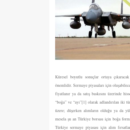
Küresel boyutlu sonuçlar ortaya çıkaracak 
önemlidir. Sermaye piyasaları için oluşabilece
fiyatlanır ya da satış baskısını üzerinde hi
“boğa” ve “ayı”
[1]
olarak adlandırılan iki tü
üzere; düşerken alımların olduğu ya da yük
mesela şu an Türkiye borsası için boğa for
Türkiye sermaye piyasası için alım fırsatl