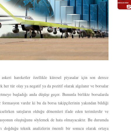
askeri hareketler özellikle küresel piyasalar için son derece
k her tür olay ya negatif ya da pozitif olarak algılanır ve borsalar
ssetmeye başladığı anda düşüşe geçer. Bununla birlikte borsalarda
r formasyon vardır ki bu da borsa takipçilerinin yakından bildiği
selirken satışların olduğu dönemleri ifade eden terimlerdir ve
masyonun oluştuğunu söylemek de hata olmayacaktır. Bu durumda
arı doğduğu teknik analizlerin önemli bir sonucu olarak ortaya