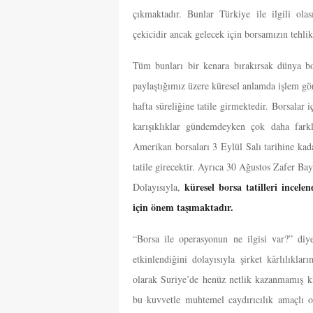
çıkmaktadır. Bunlar Türkiye ile ilgili ola
çekicidir ancak gelecek için borsamızın tehlik
Tüm bunları bir kenara bırakırsak dünya b
paylaştığımız üzere küresel anlamda işlem gö
hafta süreliğine tatile girmektedir. Borsalar
karışıklıklar gündemdeyken çok daha farkl
Amerikan borsaları 3 Eylül Salı tarihine kada
tatile girecektir. Ayrıca 30 Ağustos Zafer Ba
küresel borsa tatilleri incele
Dolayısıyla,
için önem taşımaktadır.
“Borsa ile operasyonun ne ilgisi var?” diye
etkinlendiğini dolayısıyla şirket kârlılıkl
olarak Suriye’de henüz netlik kazanmamış ki
bu kuvvetle muhtemel caydırıcılık amaçlı o