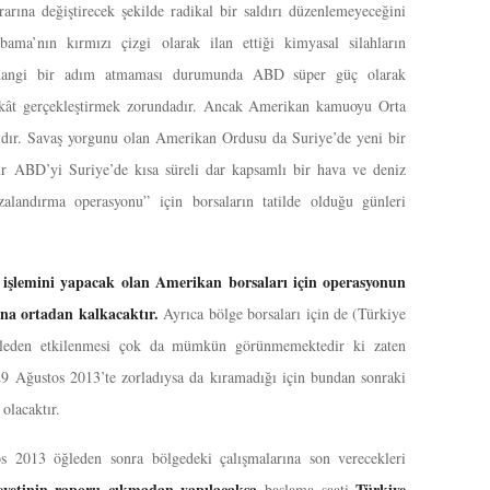
rarına değiştirecek şekilde radikal bir saldırı düzenlemeyeceğini
ama’nın kırmızı çizgi olarak ilan ettiği kimyasal silahların
erhangi bir adım atmaması durumunda ABD süper güç olarak
harekât gerçekleştirmek zorundadır. Ancak Amerikan kamuoyu Orta
dır. Savaş yorgunu olan Amerikan Ordusu da Suriye’de yeni bir
r ABD’yi Suriye’de kısa süreli dar kapsamlı bir hava ve deniz
alandırma operasyonu” için borsaların tatilde olduğu günleri
on işlemini yapacak olan Amerikan borsaları için operasyonun
ğına ortadan kalkacaktır.
Ayrıca bölge borsaları için de (Türkiye
haleden etkilenmesi çok da mümkün görünmemektedir ki zaten
29 Ağustos 2013’te zorladıysa da kıramadığı için bundan sonraki
 olacaktır.
tos 2013 öğleden sonra bölgedeki çalışmalarına son verecekleri
etinin raporu çıkmadan yapılacaksa
Türkiye
başlama saati