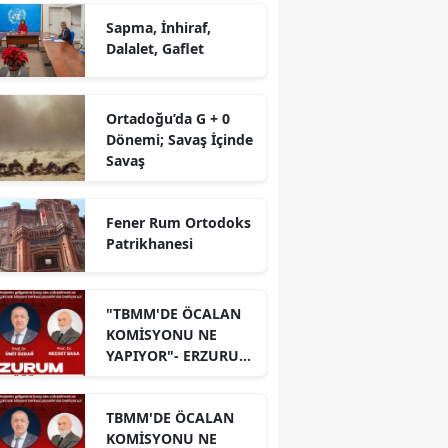
Sapma, İnhiraf,
Dalalet, Gaflet
Ortadoğu’da G + 0
Dönemi; Savaş İçinde
Savaş
Fener Rum Ortodoks
Patrikhanesi
"TBMM'DE ÖCALAN
KOMİSYONU NE
YAPIYOR"- ERZURUM
PANELİ
TBMM'DE ÖCALAN
KOMİSYONU NE