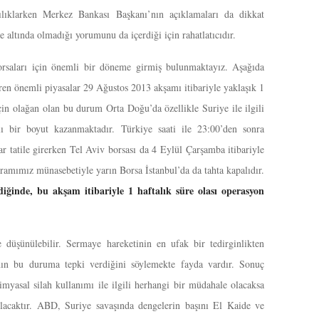
sılıklarken Merkez Bankası Başkanı’nın açıklamaları da dikkat
e altında olmadığı yorumunu da içerdiği için rahatlatıcıdır.
orsaları için önemli bir döneme girmiş bulunmaktayız. Aşağıda
ren önemli piyasalar 29 Ağustos 2013 akşamı itibariyle yaklaşık 1
 için olağan olan bu durum Orta Doğu’da özellikle Suriye ile ilgili
ı bir boyut kazanmaktadır. Türkiye saati ile 23:00’den sonra
r tatile girerken Tel Aviv borsası da 4 Eylül Çarşamba itibariyle
yramımız münasebetiyle yarın Borsa İstanbul’da da tahta kapalıdır.
ndiğinde, bu akşam itibariyle 1 haftalık süre olası operasyon
 düşünülebilir. Sermaye hareketinin en ufak bir tedirginlikten
arının bu duruma tepki verdiğini söylemekte fayda vardır. Sonuç
myasal silah kullanımı ile ilgili herhangi bir müdahale olacaksa
lacaktır. ABD, Suriye savaşında dengelerin başını El Kaide ve