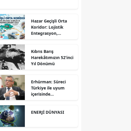
Hazar Geçişli Orta
Koridor: Lojistik
Entegrasyon,
Bölgesel İş Birliği ve
Kuzey Koridoru
Kıbrıs Barış
Karşısında Rekabet
Harekâtımızın 52’inci
Gücü
Yıl Dönümü
Erhürman: Süreci
Türkiye ile uyum
içerisinde
yürütüyoruz?!
ENERJİ DÜNYASI