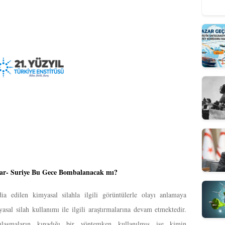
ar- Suriye Bu Gece Bombalanacak mı?
ia edilen kimyasal silahla ilgili görüntülerle olayı anlamaya
myasal silah kullanımı ile ilgili araştırmalarına devam etmektedir.
anlaşmaların kınadığı bir yöntemken kullanılmış ise kimin