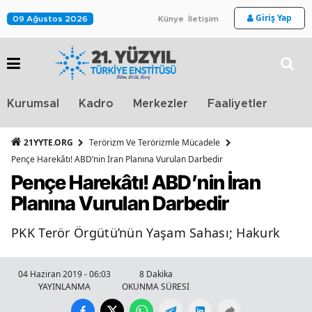
Giriş Yap
09 Ağustos 2026
Künye
İletişim
Stra
Kurumsal
Kadro
Merkezler
Faaliyetler
TV
21YYTE.ORG
Terörizm Ve Terörizmle Mücadele
Pençe Harekâtı! ABD’nin İran Planına Vurulan Darbedir
Pençe Harekâtı! ABD’nin İran
Planına Vurulan Darbedir
PKK Terör Örgütü’nün Yaşam Sahası; Hakurk
04 Haziran 2019 - 06:03
8 Dakika
YAYINLANMA
OKUNMA SÜRESİ