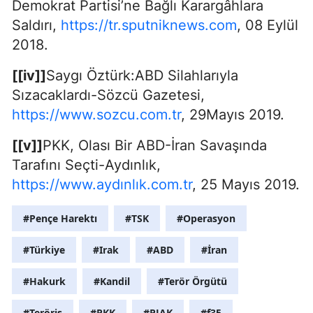
Demokrat Partisi’ne Bağlı Karargâhlara
Saldırı,
https://tr.sputniknews.com
, 08 Eylül
2018.
[[iv]]
Saygı Öztürk:ABD Silahlarıyla
Sızacaklardı-Sözcü Gazetesi,
https://www.sozcu.com.tr
, 29Mayıs 2019.
[[v]]
PKK, Olası Bir ABD-İran Savaşında
Tarafını Seçti-Aydınlık,
https://www.aydınlık.com.tr
, 25 Mayıs 2019.
#Pençe Harektı
#TSK
#Operasyon
#Türkiye
#Irak
#ABD
#İran
#Hakurk
#Kandil
#Terör Örgütü
#Teröris
#PKK
#PJAK
#f35