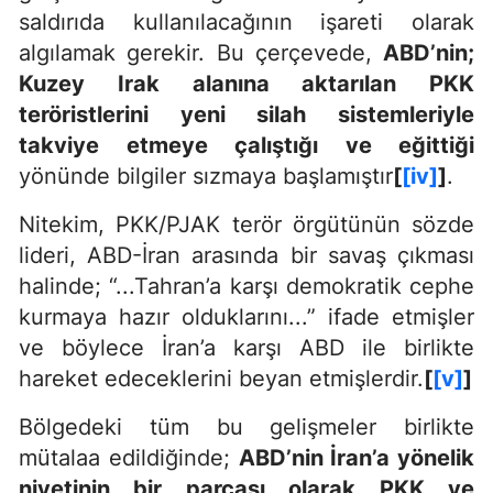
saldırıda kullanılacağının işareti olarak
algılamak gerekir. Bu çerçevede,
ABD’nin;
Kuzey Irak alanına aktarılan PKK
teröristlerini yeni silah sistemleriyle
takviye etmeye çalıştığı ve eğittiği
yönünde bilgiler sızmaya başlamıştır
[
[iv]
]
.
Nitekim, PKK/PJAK terör örgütünün sözde
lideri, ABD-İran arasında bir savaş çıkması
halinde; “...Tahran’a karşı demokratik cephe
kurmaya hazır olduklarını...” ifade etmişler
ve böylece İran’a karşı ABD ile birlikte
hareket edeceklerini beyan etmişlerdir.
[
[v]
]
Bölgedeki tüm bu gelişmeler birlikte
mütalaa edildiğinde;
ABD’nin İran’a yönelik
niyetinin bir parçası olarak PKK ve