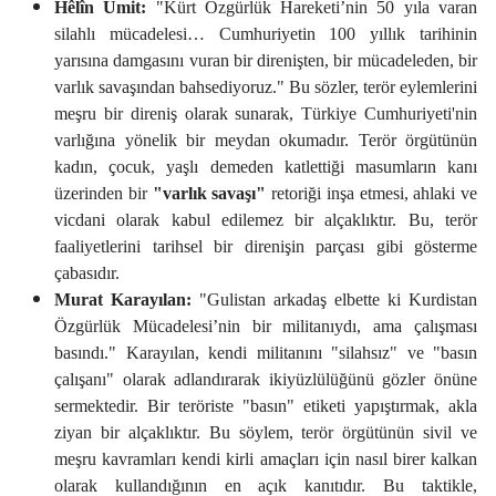
Hêlîn Ümit:
"Kürt Özgürlük Hareketi’nin 50 yıla varan
silahlı mücadelesi… Cumhuriyetin 100 yıllık tarihinin
yarısına damgasını vuran bir direnişten, bir mücadeleden, bir
varlık savaşından bahsediyoruz." Bu sözler, terör eylemlerini
meşru bir direniş olarak sunarak, Türkiye Cumhuriyeti'nin
varlığına yönelik bir meydan okumadır. Terör örgütünün
kadın, çocuk, yaşlı demeden katlettiği masumların kanı
üzerinden bir
"varlık savaşı"
retoriği inşa etmesi, ahlaki ve
vicdani olarak kabul edilemez bir alçaklıktır. Bu, terör
faaliyetlerini tarihsel bir direnişin parçası gibi gösterme
çabasıdır.
Murat Karayılan:
"Gulistan arkadaş elbette ki Kurdistan
Özgürlük Mücadelesi’nin bir militanıydı, ama çalışması
basındı." Karayılan, kendi militanını "silahsız" ve "basın
çalışanı" olarak adlandırarak ikiyüzlülüğünü gözler önüne
sermektedir. Bir teröriste "basın" etiketi yapıştırmak, akla
ziyan bir alçaklıktır. Bu söylem, terör örgütünün sivil ve
meşru kavramları kendi kirli amaçları için nasıl birer kalkan
olarak kullandığının en açık kanıtıdır. Bu taktikle,