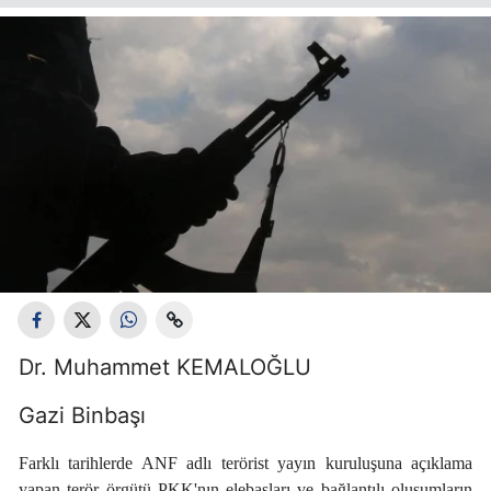
Dr. Muhammet KEMALOĞLU
Gazi Binbaşı
Farklı tarihlerde ANF adlı terörist yayın kuruluşuna açıklama
yapan terör örgütü PKK'nın elebaşları ve bağlantılı oluşumların