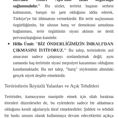
sağlanmalıdır."
Bu sözler, terörist başının serbest
kalmasının, barışın ön şartı olduğunu iddia ederek,
Türkiye'ye bir ültimatom vermektedir. Bir terör suçlusunun
özgürlüğünün, bir ulusun barış ve demokrasi umuduna
bağlanması, terör örgütünün siyasi aklının ne denli
pervasızlaştığının kanıtıdır.
Hêlîn Ümit:
"
BİZ ÖNDERLİĞİMİZİN İMRALI’DAN
ÇIKMASINI İSTİYORUZ."
Bu talep, teröristlerin asıl
amacının sadece çatışmayı sonlandırmak değil, aynı
zamanda baş teröristin siyasi meşruiyet kazanması olduğunu
kanıtlamaktadır. Bu net talep, "barış" söyleminin altındaki
gerçek niyeti deşifre etmektedir.
Teröristlerin İkiyüzlü Yalanları ve Açık Tehditleri
Teröristler, kamuoyunu manipüle etmek için silah bırakma
törenleri düzenleseler de, bu eylemlerin sadece bir aldatmaca
olduğunu kendi ağızlarıyla itiraf etmektedirler. Şiddeti ve tehdidi
bir baskı unsuru olarak kullanmaya devam edeceklerini açıkça