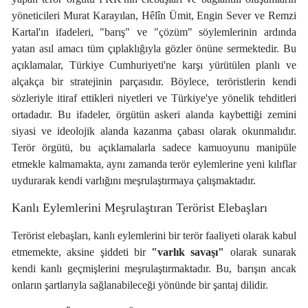
yöneticileri Murat Karayılan, Hêlîn Ümit, Engin Sever ve Remzi
Kartal'ın ifadeleri, "barış" ve "çözüm" söylemlerinin ardında
yatan asıl amacı tüm çıplaklığıyla gözler önüne sermektedir. Bu
açıklamalar, Türkiye Cumhuriyeti'ne karşı yürütülen planlı ve
alçakça bir stratejinin parçasıdır. Böylece, teröristlerin kendi
sözleriyle itiraf ettikleri niyetleri ve Türkiye'ye yönelik tehditleri
ortadadır. Bu ifadeler, örgütün askeri alanda kaybettiği zemini
siyasi ve ideolojik alanda kazanma çabası olarak okunmalıdır.
Terör örgütü, bu açıklamalarla sadece kamuoyunu manipüle
etmekle kalmamakta, aynı zamanda terör eylemlerine yeni kılıflar
uydurarak kendi varlığını meşrulaştırmaya çalışmaktadır.
Kanlı Eylemlerini Meşrulaştıran Terörist Elebaşları
Terörist elebaşları, kanlı eylemlerini bir terör faaliyeti olarak kabul
etmemekte, aksine şiddeti bir
"varlık savaşı"
olarak sunarak
kendi kanlı geçmişlerini meşrulaştırmaktadır. Bu, barışın ancak
onların şartlarıyla sağlanabileceği yönünde bir şantaj dilidir.