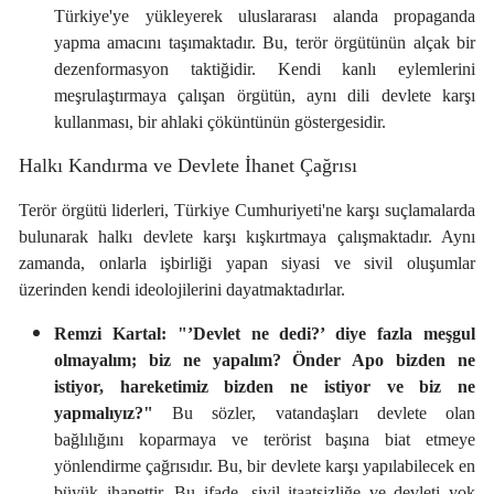
Türkiye'ye yükleyerek uluslararası alanda propaganda
yapma amacını taşımaktadır. Bu, terör örgütünün alçak bir
dezenformasyon taktiğidir. Kendi kanlı eylemlerini
meşrulaştırmaya çalışan örgütün, aynı dili devlete karşı
kullanması, bir ahlaki çöküntünün göstergesidir.
Halkı Kandırma ve Devlete İhanet Çağrısı
Terör örgütü liderleri, Türkiye Cumhuriyeti'ne karşı suçlamalarda
bulunarak halkı devlete karşı kışkırtmaya çalışmaktadır. Aynı
zamanda, onlarla işbirliği yapan siyasi ve sivil oluşumlar
üzerinden kendi ideolojilerini dayatmaktadırlar.
Remzi Kartal:
"’Devlet ne dedi?’ diye fazla meşgul
olmayalım; biz ne yapalım? Önder Apo bizden ne
istiyor, hareketimiz bizden ne istiyor ve biz ne
yapmalıyız?"
Bu sözler, vatandaşları devlete olan
bağlılığını koparmaya ve terörist başına biat etmeye
yönlendirme çağrısıdır. Bu, bir devlete karşı yapılabilecek en
büyük ihanettir. Bu ifade, sivil itaatsizliğe ve devleti yok