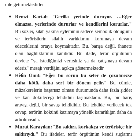
dile getirmektedirler.
Remzi Kartal:
"
Gerilla yerinde duruyor. …Eğer
olmazsa, yerlerinde dururlar ve kendilerini korurlar."
Bu sözler, silah yakma eyleminin sadece sembolik olduğunu
ve teröristlerin silahlı varlıklarını korumaya devam
edeceklerini ortaya koymaktadır. Bu, barışa değil, ihanete
olan bağlılıklarının kanıtıdır. Bu ifade, terör örgütünün
devlete "ya istediğimizi verirsiniz ya da çatışmaya devam
ederiz" mesajı verdiğini açıkça göstermektedir.
Hêlîn Ümit:
"
Eğer bu sorun bu sefer de çözülmezse
daha kötü, daha sert bir dönem gelir."
Bu cümle,
müzakerelerin başarısız olması durumunda daha fazla şiddet
ve kan döküleceği tehdidini taşımaktadır. Bu, bir barış
arayışı değil, bir savaş tehdididir. Bu tehdide verilecek tek
cevap, terörün kökünü kazımaya yönelik kararlılığın daha da
artırılmasıdır.
Murat Karayılan:
"
Bu saldırı, korkakça ve teröristçe bir
saldırıydı."
Bu ifadeler, terör örgütünün kendi suçlarını