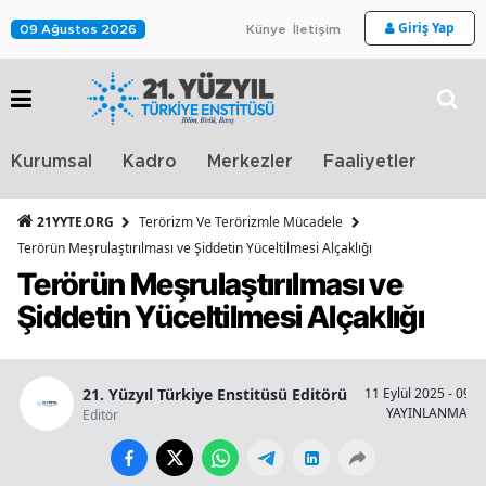
Giriş Yap
09 Ağustos 2026
Künye
İletişim
Stra
Kurumsal
Kadro
Merkezler
Faaliyetler
TV
21YYTE.ORG
Terörizm Ve Terörizmle Mücadele
Terörün Meşrulaştırılması ve Şiddetin Yüceltilmesi Alçaklığı
Terörün Meşrulaştırılması ve
Şiddetin Yüceltilmesi Alçaklığı
21. Yüzyıl Türkiye Enstitüsü Editörü
11 Eylül 2025 - 09:4
YAYINLANMA
Editör