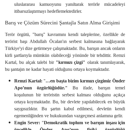
uluslararası kamuoyunu yanıltarak terörle mücadeleyi
itibarsızlaştırmayı hedeflemektedirler.
Barış ve Çözüm Sürecini Şantajla Satın Alma Girişimi
Terör örgütü, "barış" kavramını kendi taleplerine, özellikle de
terörist başı Abdullah Öcalan'ın serbest kalmasına bağlayarak
Türkiye'yi dize getirmeye çalışmaktadır. Bu, barışın ancak onların
kirli şartlarıyla mümkün olabileceği yönünde bir tehdittir. Remzi
Kartal, bu alçak talebi bir
"kırmızı çizgi"
olarak tanımlayarak,
bu şantajın ne kadar hayati olduğunu ortaya koymaktadır.
Remzi Kartal:
"
…en başta bizim kırmızı çizgimiz Önder
Apo’nun özgürlüğüdür."
Bu ifade, barışın temel
koşulunun bir teröristin serbest kalması olduğunu açıkça
ortaya koymaktadır. Bu, bir devlete yapılabilecek en büyük
saygısızlıktır. Bu şartın kabul edilmesi, devletin kendi
egemenliğinden ve hukukundan vazgeçmesi anlamına gelir.
Engin Sever:
"
Demokratik toplum ve barışın inşası için
öncelikle Önder Apo’nun fiziki özgürlüğü