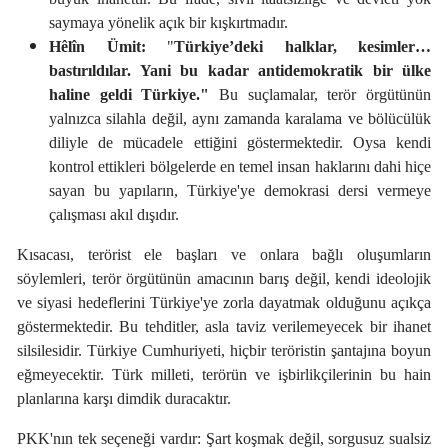
saymaya yönelik açık bir kışkırtmadır.
Hêlîn Ümit:
"
Türkiye’deki halklar, kesimler…
bastırıldılar. Yani bu kadar antidemokratik bir ülke
haline geldi Türkiye."
Bu suçlamalar, terör örgütünün
yalnızca silahla değil, aynı zamanda karalama ve bölücülük
diliyle de mücadele ettiğini göstermektedir. Oysa kendi
kontrol ettikleri bölgelerde en temel insan haklarını dahi hiçe
sayan bu yapıların, Türkiye'ye demokrasi dersi vermeye
çalışması akıl dışıdır.
Kısacası, terörist ele başları ve onlara bağlı oluşumların
söylemleri, terör örgütünün amacının barış değil, kendi ideolojik
ve siyasi hedeflerini Türkiye'ye zorla dayatmak olduğunu açıkça
göstermektedir. Bu tehditler, asla taviz verilemeyecek bir ihanet
silsilesidir. Türkiye Cumhuriyeti, hiçbir teröristin şantajına boyun
eğmeyecektir. Türk milleti, terörün ve işbirlikçilerinin bu hain
planlarına karşı dimdik duracaktır.
PKK'nın tek seçeneği vardır: Şart koşmak değil, sorgusuz sualsiz