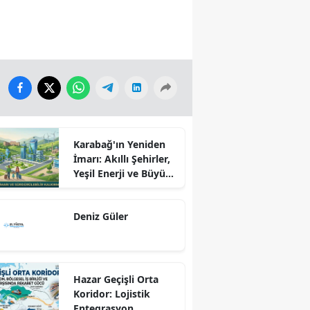
Karabağ'ın Yeniden
İmarı: Akıllı Şehirler,
Yeşil Enerji ve Büyük
Dönüş Programı
Ekseninde
Deniz Güler
Sürdürülebilir
Kalkınma
Hazar Geçişli Orta
Koridor: Lojistik
Entegrasyon,