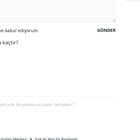
GÖNDER
e kabul ediyorum
 kaçtır?
yorum yok, ilk yorumu siz yazın, tartışalım *
ırmaları Merkezi
Irak ile Yeni bir Başlangıç