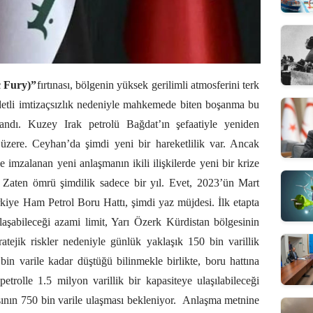
c Fury)”
fırtınası, bölgenin yüksek gerilimli atmosferini terk
ddetli imtizaçsızlık nedeniyle mahkemede biten boşanma bu
andı. Kuzey Irak petrolü Bağdat’ın şefaatiyle yeniden
zere. Ceyhan’da şimdi yeni bir hareketlilik var. Ancak
imzalanan yeni anlaşmanın ikili ilişkilerde yeni bir krize
Zaten ömrü şimdilik sadece bir yıl. Evet, 2023’ün Mart
rkiye Ham Petrol Boru Hattı, şimdi yaz müjdesi. İlk etapta
ulaşabileceği azami limit, Yarı Özerk Kürdistan bölgesinin
tratejik riskler nedeniyle günlük yaklaşık 150 bin varillik
in varile kadar düştüğü bilinmekle birlikte, boru hattına
petrolle 1.5 milyon varillik bir kapasiteye ulaşılabileceği
ının 750 bin varile ulaşması bekleniyor.
Anlaşma metnine