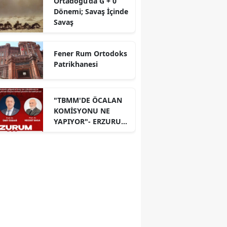
Ortadoğu’da G + 0
Dönemi; Savaş İçinde
Savaş
Fener Rum Ortodoks
Patrikhanesi
"TBMM'DE ÖCALAN
KOMİSYONU NE
YAPIYOR"- ERZURUM
PANELİ