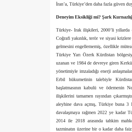
İran’a, Türkiye’den daha fazla güven du
Deneyim Eksikliği mi? Şark Kurnazlı
Türkiye- Irak ilişkileri, 2000’li yıllar
Coğrafi yakınlık, terör ve siyasi krizler
gelmesini engellememiş, özellikle müteah
Türkiye Yarı Özerk Kürdistan bölgesiyl
uzanan ve 1984 de devreye giren Kerkük
yönetimiyle imzaladığı enerji anlaşmalar
Erbil hükumetinin talebiyle Kürdist
başlatmasının kabulü ve ödemenin Ne
ilişkilerini tamamen rayından çıkarmıştır
aleyhine dava açmış, Türkiye buna 3 Ey
davalaşmaya rağmen 2022 ye kadar Tür
2014 ile 2018 arasında tahkim mahke
tazminatın üzerine bir o kadar daha fa