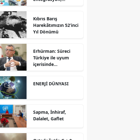
Bölgesel İş Birliği ve
Kuzey Koridoru
Kıbrıs Barış
Karşısında Rekabet
Harekâtımızın 52’inci
Gücü
Yıl Dönümü
Erhürman: Süreci
Türkiye ile uyum
içerisinde
yürütüyoruz?!
ENERJİ DÜNYASI
Sapma, İnhiraf,
Dalalet, Gaflet