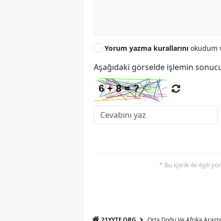
Yorum yazma kurallarını
okudum v
Aşağıdaki görselde işlemin sonucu
* Bu içerik ile ilgili 
21YYTE.ORG
Orta Doğu Ve Afrika Araşt