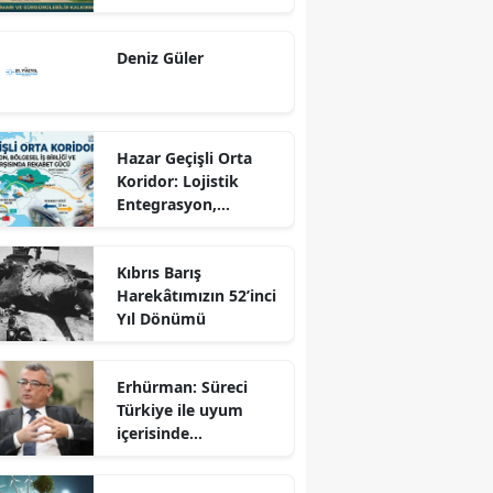
Dönüş Programı
Ekseninde
Deniz Güler
Sürdürülebilir
Kalkınma
Hazar Geçişli Orta
Koridor: Lojistik
Entegrasyon,
Bölgesel İş Birliği ve
Kuzey Koridoru
Kıbrıs Barış
Karşısında Rekabet
Harekâtımızın 52’inci
Gücü
Yıl Dönümü
Erhürman: Süreci
Türkiye ile uyum
içerisinde
yürütüyoruz?!