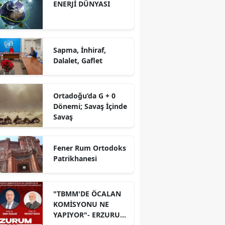
ENERJİ DÜNYASI
Sapma, İnhiraf,
Dalalet, Gaflet
Ortadoğu’da G + 0
Dönemi; Savaş İçinde
Savaş
Fener Rum Ortodoks
Patrikhanesi
"TBMM'DE ÖCALAN
KOMİSYONU NE
YAPIYOR"- ERZURUM