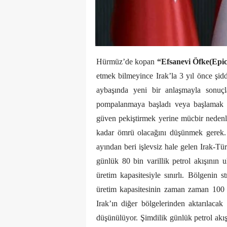
Hürmüz’de kopan
“Efsanevi Öfke(Epi
etmek bilmeyince Irak’la 3 yıl önce şi
aybaşında yeni bir anlaşmayla sonuçl
pompalanmaya başladı veya başlamak ü
güven pekiştirmek yerine mücbir nedenle 
kadar ömrü olacağını düşünmek gerek. 
ayından beri işlevsiz hale gelen Irak-Tü
günlük 80 bin varillik petrol akışının 
üretim kapasitesiyle sınırlı. Bölgenin s
üretim kapasitesinin zaman zaman 100 b
Irak’ın diğer bölgelerinden aktarılacak 
düşünülüyor. Şimdilik günlük petrol akış