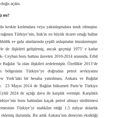
yduğu açıktı.
ğı mı?
da da keskin kırılmalara veya yakınlaşmalara tanık olmuştur.
e rağmen Türkiye’nin, Irak'ın en büyük ticaret ortağı haline
hitlik ve gıda alanlarında çeşitli anlaşmalar imzalanmıştır.
e de ilişkileri geliştirmiş, ancak geçmişi 1975’ e kadar
- Ceyhan boru hattına ilaveten 2010-2014 arasında, Erbil
ı Bağdat ‘la olan ilişkileri zedelemiştir. Özellikle 2013’de
an bölgesinin Türkiye’ye doğrudan petrol sevkiyatını
w York’taki bir hesaba yatırılması, Ankara ve Bağdat
.
23 Mayıs 2014 de Bağdat hükumeti Paris’te Türkiye
lül 2024 de açtığı dava ile karşılık vermişti. Karşılıklı
kiye’nin boru hattından kaçak petrol almayı sürdürmesi
mesinin Türkiye’yi mahkûm ettiği 1.5 milyar dolarlık
iz eklemiş durumda. Bu artık Ankara’nın deneyim eksikliği