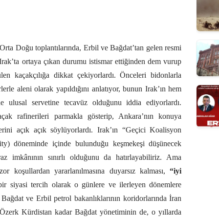
 Orta Doğu toplantılarında, Erbil ve Bağdat’tan gelen resmi
 Irak’ta ortaya çıkan durumu istismar ettiğinden dem vurup
ülen kaçakçılığa dikkat çekiyorlardı. Önceleri bidonlarla
lerle aleni olarak yapıldığını anlatıyor, bunun Irak’ın hem
e ulusal servetine tecavüz olduğunu iddia ediyorlardı.
açak rafinerileri parmakla gösterip, Ankara’nın konuya
erini açık açık söylüyorlardı. Irak’ın “Geçici Koalisyon
hority) döneminde içinde bulunduğu keşmekeşi düşünecek
raz imkânının sınırlı olduğunu da hatırlayabiliriz. Ama
zor koşullardan yararlanılmasına duyarsız kalması,
“iyi
bir siyasi tercih olarak o günlere ve ilerleyen dönemlere
Bağdat ve Erbil petrol bakanlıklarının koridorlarında İran
 Özerk Kürdistan kadar Bağdat yönetiminin de, o yıllarda