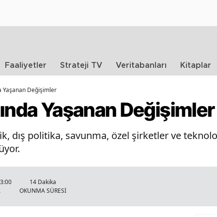
Faaliyetler
Strateji TV
Veritabanları
Kitaplar
a Yaşanan Değişimler
tında Yaşanan Değişimler
, dış politika, savunma, özel şirketler ve teknoloj
üyor.
23:00
14 Dakika
A
OKUNMA SÜRESİ