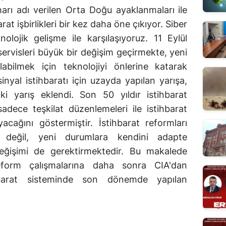
rı adı verilen Orta Doğu ayaklanmaları ile
 işbirlikleri bir kez daha öne çıkıyor. Siber
lojik gelişme ile karşılaşıyoruz. 11 Eylül
 servisleri büyük bir değişim geçirmekte, yeni
abilmek için teknolojiyi önlerine katarak
inyal istihbaratı için uzayda yapılan yarışa,
ki yarış eklendi. Son 50 yıldır istihbarat
sadece teşkilat düzenlemeleri ile istihbarat
acağını göstermiştir. İstihbarat reformları
 değil, yeni durumlara kendini adapte
değişimi de gerektirmektedir. Bu makalede
eform çalışmalarına daha sonra CIA'dan
hbarat sisteminde son dönemde yapılan