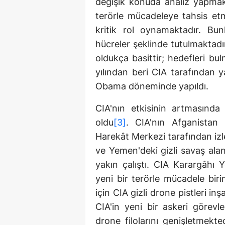
değişik konuda analiz yapmak
terörle mücadeleye tahsis etm
kritik rol oynamaktadır. Bu
hücreler şeklinde tutulmaktadı
oldukça basittir; hedefleri b
yılından beri CIA tarafından y
Obama döneminde yapıldı.
CIA'nın etkisinin artmasında
oldu
[3]
. CIA'nın Afganistan 
Harekât Merkezi tarafından iz
ve Yemen'deki gizli savaş alan
yakın çalıştı. CIA Karargâhı 
yeni bir terörle mücadele biri
için CIA gizli drone pistleri i
CIA'in yeni bir askeri görevl
drone filolarını genişletmekted