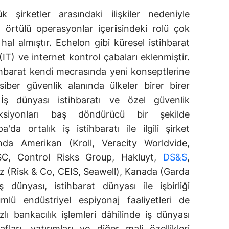
k şirketler arasındaki ilişkiler nedeniyle
n örtülü operasyonlar içer
i
sindeki rolü çok
al almıştır. Echelon gibi küresel istihbarat
 (IT) ve internet kontrol çabaları eklenmiştir.
tihbarat kendi mecrasında yeni konseptlerine
siber güvenlik alanında ülkeler birer birer
. İş dünyası istihbaratı ve özel güvenlik
onksiyonları baş döndürücü bir şekilde
da ortalık iş istihbaratı ile ilgili şirket
nda Amerikan (Kroll, Veracity Worldvide,
RISC, Control Risks Group, Hakluyt,
DS&S
,
ız (Risk & Co, CEIS, Seawell), Kanada (Garda
 dünyası, istihbarat dünyası ile işbirliği
mlü endüstriyel espiyonaj faaliyetleri de
ı bankacılık işlemleri dâhilinde iş dünyası
fları, yatırımları ve diğer mali özellikleri