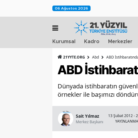
06 Ağustos 2026
Kurumsal
Kadro
Merkezler
21YYTE.ORG
Abd
ABD İstihbaratınd
ABD İstihbara
Dünyada istihbaratın güvenlik
örnekler ile başımızı döndür
Sait Yılmaz
13 Şubat 2012 - 
YAYINLANM
Merkez Başkanı