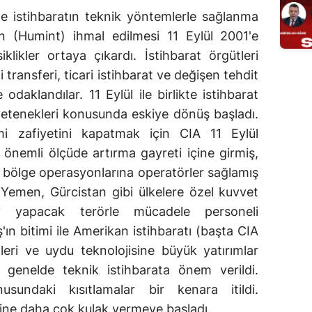
 istihbaratın teknik yöntemlerle sağlanma
ın (Humint) ihmal edilmesi 11 Eylül 2001'e
klikler ortaya çıkardı. İstihbarat örgütleri
oji transferi, ticari istihbarat ve değişen tehdit
 odaklandılar. 11 Eylül ile birlikte istihbarat
ı yetenekleri konusunda eskiye dönüş başladı.
 zafiyetini kapatmak için CIA 11 Eylül
önemli ölçüde artırma gayreti içine girmiş,
çin bölge operasyonlarına operatörler sağlamış
r, Yemen, Gürcistan gibi ülkelere özel kuvvet
rev yapacak terörle mücadele personeli
ın bitimi ile Amerikan istihbaratı (başta CIA
eri ve uydu teknolojisine büyük yatırımlar
ve genelde teknik istihbarata önem verildi.
usundaki kısıtlamalar bir kenara itildi.
rine daha çok kulak vermeye başladı.