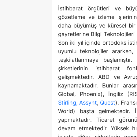
İstihbarat örgütleri ve büyü
gözetleme ve izleme işlerini
daha büyümüş ve küresel bir h
gayretlerine Bilgi Teknolojileri
Son iki yıl içinde ortodoks is
uyumlu teknolojiler ararken, 
teşkilatlanmaya başlamıştır
şirketlerinin istihbarat f
gelişmektedir. ABD ve Avrupa'
kaynamaktadır. Bunlar arası
Global, Phoenix), İngiliz (
Stirling, Assynt
,
Quest
), Frans
World) başta gelmektedir. İş
yapmaktadır. Ticaret görünü
devam etmektedir. Yüksek hızl
içinde diğer şirketlerin masra