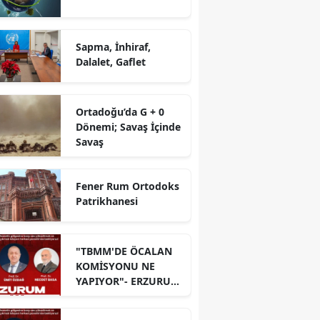
Sapma, İnhiraf,
Dalalet, Gaflet
Ortadoğu’da G + 0
Dönemi; Savaş İçinde
Savaş
Fener Rum Ortodoks
Patrikhanesi
"TBMM'DE ÖCALAN
KOMİSYONU NE
YAPIYOR"- ERZURUM
PANELİ