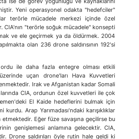
ta ise de görev yoğunluğu ve kaynaklarını
iştir. Yeni operasyonel odakta "hedefciler"
nlar terörle mücadele merkezi içinde özel
r. CIA'nın "terörle soğuk mücadele" konsepti
ulmak ve ele geçirmek ya da öldürmek. 2004
apılmakta olan 236 drone saldırısının 192'si
 ordu ile daha fazla entegre olması etkili
üzerinde uçan drone'ları Hava Kuvvetleri
lenmektedir. Irak ve Afganistan kadar Somali
larında CIA, ordunun özel kuvvetleri ile çok
Yemen'deki El Kaide hedeflerini bulmak için
mi kurdu. Arap Yarımadası'ndaki karışıklıklar
nşa etmektedir. Eğer füze savaşına geçilirse bu
erinin genişlemesi anlamına gelecektir. CIA,
ir. Drone saldırıları öyle rutin hale geldi ki