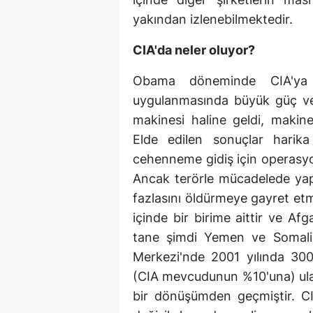
yakından izlenebilmektedir.
CIA'da neler oluyor?
Obama döneminde CIA'ya n
uygulanmasında büyük güç ve 
makinesi haline geldi, makin
Elde edilen sonuçlar harik
cehenneme gidiş için operasyo
Ancak terörle mücadelede yapı
fazlasını öldürmeye gayret etm
içinde bir birime aittir ve Af
tane şimdi Yemen ve Somali 
Merkezi'nde 2001 yılında 300 
(CIA mevcudunun %10'una) ula
bir dönüşümden geçmiştir. C