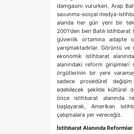
damgasını vururken, Arap Baha
savunma-sosyal medya-istihbarat
alanda her gün yeni bir tekno
2001'den beri Batılı istihbarat
güvenlik ortamına adapte ol
yarışmaktadırlar. Görüntü ve s
ekonomik istihbarat alanında
alanındaki reform girişimleri 
örgütlerinin bir yere varamay
sadece prosedürel değişim
edebilecek şekilde kültürel 
önce istihbarat alanında r
başlayarak, Amerikan isti
çalışmalara yer vereceğiz.
İstihbarat Alanında Reformlar