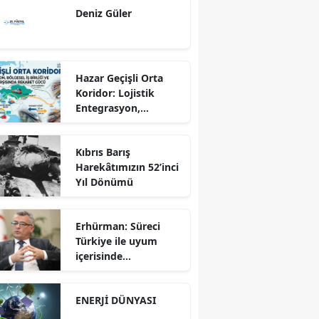
Deniz Güler
Hazar Geçişli Orta
Koridor: Lojistik
Entegrasyon,
Bölgesel İş Birliği ve
Kuzey Koridoru
Kıbrıs Barış
Karşısında Rekabet
Harekâtımızın 52’inci
Gücü
Yıl Dönümü
Erhürman: Süreci
Türkiye ile uyum
içerisinde
yürütüyoruz?!
ENERJİ DÜNYASI