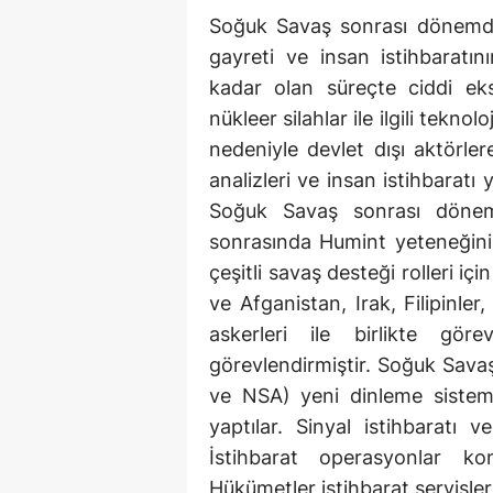
Soğuk Savaş sonrası dönemde
gayreti ve insan istihbaratın
kadar olan süreçte ciddi eksi
nükleer silahlar ile ilgili teknol
nedeniyle devlet dışı aktörlere
analizleri ve insan istihbarat
Soğuk Savaş sonrası dönemi
sonrasında Humint yeteneğini 
çeşitli savaş desteği rolleri i
ve Afganistan, Irak, Filipinle
askerleri ile birlikte gö
görevlendirmiştir. Soğuk Savaş'
ve NSA) yeni dinleme sisteml
yaptılar. Sinyal istihbaratı 
İstihbarat operasyonlar kon
Hükümetler istihbarat servisle