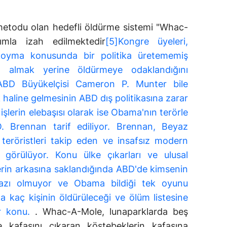
etodu olan hedefli öldürme sistemi "Whac-
ımla izah edilmektedir
[5]Kongre üyeleri,
koyma konusunda bir politika üretememiş
 almak yerine öldürmeye odaklandığını
 ABD Büyükelçisi Cameron P. Munter bile
 haline gelmesinin ABD dış politikasına zarar
işlerin elebaşısı olarak ise Obama'nın terörle
 Brennan tarif ediliyor. Brennan, Beyaz
 teröristleri takip eden ve insafsız modern
 görülüyor. Konu ülke çıkarları ve ulusal
erin arkasına saklandığında ABD'de kimsenin
razı olmuyor ve Obama bildiği tek oyunu
kaç kişinin öldürüleceği ve ölüm listesine
ir konu.
. Whac-A-Mole, lunaparklarda beş
e kafasını çıkaran köstebeklerin kafasına