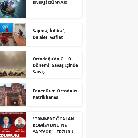
ENERJİ DÜNYASI
Sapma, İnhiraf,
Dalalet, Gaflet
Ortadoğu’da G + 0
Dönemi; Savaş İçinde
Savaş
Fener Rum Ortodoks
Patrikhanesi
"TBMM'DE ÖCALAN
KOMİSYONU NE
YAPIYOR"- ERZURUM