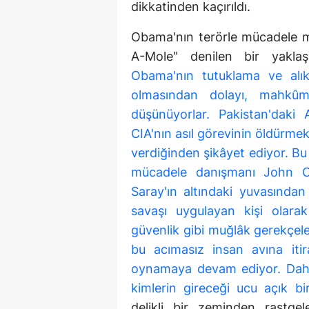
dikkatinden kaçırıldı.
Obama'nın terörle mücadele m
A-Mole" denilen bir yaklaş
Obama'nın tutuklama ve alı
olmasından dolayı, mahkûm
düşünüyorlar. Pakistan'daki
CIA'nın asıl görevinin öldürmek
verdiğinden şikâyet ediyor. Bu 
mücadele danışmanı John O.
Saray'ın altındaki yuvasından
savaşı uygulayan kişi olarak
güvenlik gibi muğlâk gerekçel
bu acımasız insan avına iti
oynamaya devam ediyor. Daha 
kimlerin gireceği ucu açık b
delikli bir zeminden rastgel