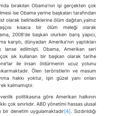
umda bırakılan Obama'nın işi gerçekten çok
ülmesi ise Obama yerine başkaları tarafından
ist olarak belirlediklerine ölüm dağıtan,yalnız
aşçısı kısaca bir ölüm meleği olarak
ama, 2008'de başkan olurken barış yapıcı,
nma karşıtı, dünyadan Amerika'nın yaptıkları
ak lanse edilmişti. Obama, Amerikan seri
 çok sık kullanan bir başkan olarak tarihe
ne'lar ile insan öldürmenin ucuz yolunu
çıkarmaktadır. Ölen teröristlerin ve masum
ma hakkı yoktur, işin güzel yanı onları
ek kalmamıştır.
enlik politikasına göre Amerikan halkının
kkı çok sınırlıdır. ABD yönetimi hassas ulusal
kı bir denetim uygulamaktadır
[4]
. Sızdırıldığı