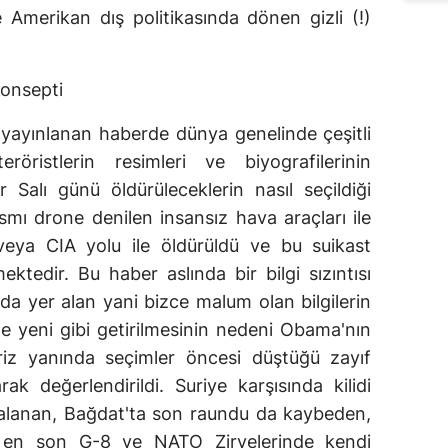
merikan dış politikasında dönen gizli (!)
onsepti
ayınlanan haberde dünya genelinde çeşitli
röristlerin resimleri ve biyografilerinin
 Salı günü öldürüleceklerin nasıl seçildiği
ısmı drone denilen insansız hava araçları ile
veya CIA yolu ile öldürüldü ve bu suikast
edir. Bu haber aslında bir bilgi sızıntısı
arda yer alan yani bizce malum olan bilgilerin
 yeni gibi getirilmesinin nedeni Obama'nın
riz yanında seçimler öncesi düştüğü zayıf
k değerlendirildi. Suriye karşısında kilidi
alanan, Bağdat'ta son raundu da kaybeden,
, en son G-8 ve NATO Zirvelerinde kendi