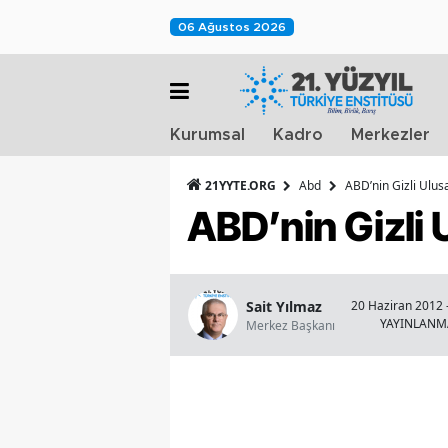
06 Ağustos 2026
Kurumsal
Kadro
Merkezler
21YYTE.ORG
Abd
ABD’nin Gizli Ulusa
ABD’nin Gizli U
Sait Yılmaz
20 Haziran 2012 
YAYINLANM
Merkez Başkanı