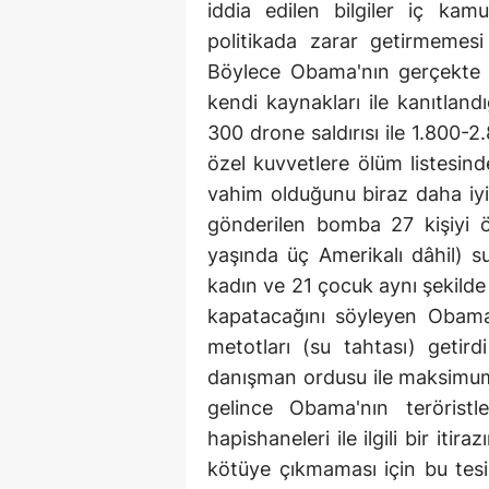
iddia edilen bilgiler iç ka
politikada zarar getirmemesi i
Böylece Obama'nın gerçekte pe
kendi kaynakları ile kanıtlan
300 drone saldırısı ile 1.800-2
özel kuvvetlere ölüm listesin
vahim olduğunu biraz daha iyi
gönderilen bomba 27 kişiyi 
yaşında üç Amerikalı dâhil)
kadın ve 21 çocuk aynı şekild
kapatacağını söyleyen Obama
metotları (su tahtası) getir
danışman ordusu ile maksimum t
gelince Obama'nın teröristl
hapishaneleri ile ilgili bir itir
kötüye çıkmaması için bu tesi