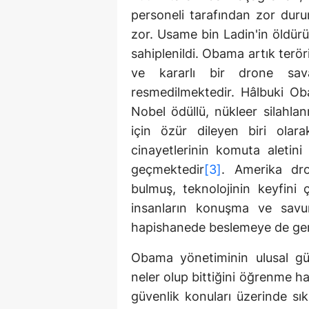
personeli tarafından zor dur
zor. Usame bin Ladin'in öldür
sahiplenildi. Obama artık terör
ve kararlı bir drone sav
resmedilmektedir. Hâlbuki Ob
Nobel ödüllü, nükleer silahla
için özür dileyen biri olar
cinayetlerinin komuta aletini
geçmektedir
[3]
. Amerika dro
bulmuş, teknolojinin keyfini 
insanların konuşma ve savun
hapishanede beslemeye de ger
Obama yönetiminin ulusal güv
neler olup bittiğini öğrenme ha
güvenlik konuları üzerinde sı