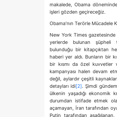
makalede, Obama döneminde A
işleri gözden geçireceğiz.
Obama'nın Terörle Mücadele K
New York Times gazetesinde y
yerlerde bulunan şüpheli te
bulunduğu bir kitapçıktan her
haberi yer aldı. Bunların bir k
bir kısmı da özel kuvvetler 
kampanyası halen devam etmekt
değil, aylardır çeşitli kaynakl
detayları idi
[2]
. Şimdi gündeme
ülkenin yaşadığı ekonomik k
durumdan istifade etmek olara
açamayan, İran tarafından oy
Putin tarafından aşağılanan