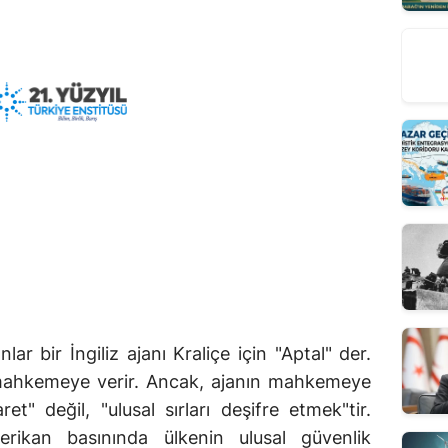
lar bir İngiliz ajanı Kraliçe için "Aptal" der.
anı mahkemeye verir. Ancak, ajanın mahkemeye
et" değil, "ulusal sırları deşifre etmek"tir.
rikan basınında ülkenin ulusal güvenlik