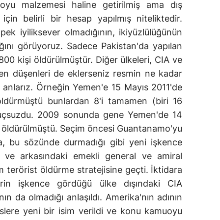
muoyu malzemesi haline getirilmiş ama dış
çin belirli bir hesap yapılmış niteliktedir.
k iyiliksever olmadığının, ikiyüzlülüğünün
dığını görüyoruz. Sadece Pakistan'da yapılan
.800 kişi öldürülmüştür. Diğer ülkeleri, CIA ve
den düşenleri de eklerseniz resmin ne kadar
 anlarız. Örneğin Yemen'e 15 Mayıs 2011'de
öldürmüştü bunlardan 8'i tamamen (biri 16
 suçsuzdu. 2009 sonunda gene Yemen'de 14
e öldürülmüştü. Seçim öncesi Guantanamo'yu
, bu sözünde durmadığı gibi yeni işkence
di ve arkasındaki emekli general ve amiral
erörist öldürme stratejisine geçti. İktidara
erin işkence gördüğü ülke dışındaki CIA
azının da olmadığı anlaşıldı. Amerika'nın adının
slere yeni bir isim verildi ve konu kamuoyu