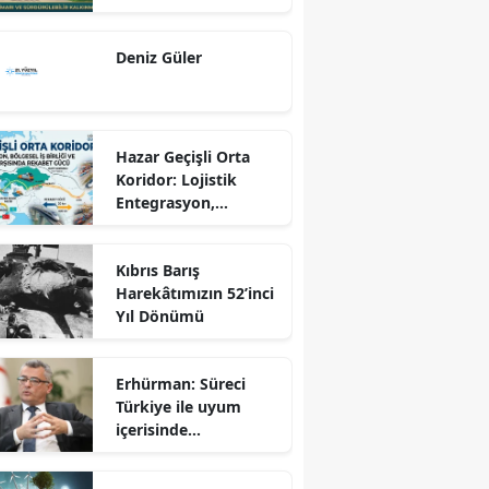
Dönüş Programı
Ekseninde
Deniz Güler
Sürdürülebilir
Kalkınma
Hazar Geçişli Orta
Koridor: Lojistik
Entegrasyon,
Bölgesel İş Birliği ve
Kuzey Koridoru
Kıbrıs Barış
Karşısında Rekabet
Harekâtımızın 52’inci
Gücü
Yıl Dönümü
Erhürman: Süreci
Türkiye ile uyum
içerisinde
yürütüyoruz?!