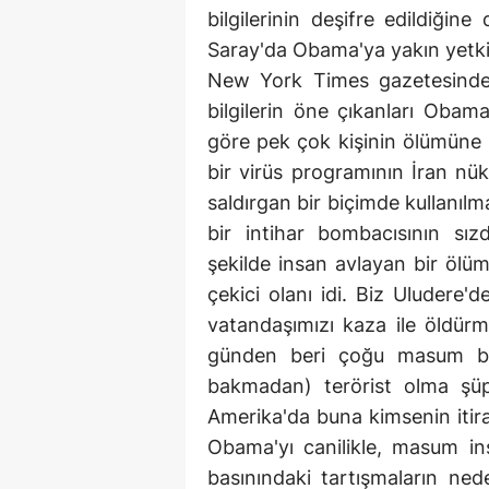
bilgilerinin deşifre edildiği
Saray'da Obama'ya yakın yetkilil
New York Times gazetesinde
bilgilerin öne çıkanları Obam
göre pek çok kişinin ölümüne k
bir virüs programının İran nük
saldırgan bir biçimde kullanıl
bir intihar bombacısının sız
şekilde insan avlayan bir ölüm
çekici olanı idi. Biz Uludere'
vatandaşımızı kaza ile öldürm
günden beri çoğu masum bin
bakmadan) terörist olma şüp
Amerika'da buna kimsenin itir
Obama'yı canilikle, masum in
basınındaki tartışmaların neden