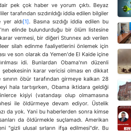
ne dair pek çok haber ve yorum çıktı. Beyaz
er tarafından sızdırıldığı iddia edilen bilgiler
 yer aldı
[1]
. Basına sızdığı iddia edilen bu
a'nın elinde bulundurduğu bir ölüm listesine
arar vermesi, bir diğeri Stunnex adı verilen
leer silah edinme faaliyetlerini önlemek için
ması ve son olarak da Yemen'de El Kaide içine
dırılması idi. Bunlardan Obama'nın düzenli
 şebekesinin karar vericisi olması en dikkat
de sınırın öbür tarafından girmeye kalkan 28
eyi hala tartışırken, Obama iktidara geldiği
lerce kişiyi (vatandaşı olup olmamasına
hesi ile öldürmeye devam ediyor. Üstelik
azı da yok. Yani bu haberlerden sonra kimse
sanları da öldürmekle suçlamadı. Amerikan
i "gizli ulusal sırların ifşa edilmesi"dir. Bu