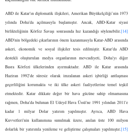
ABD ile Katar'ın diplomatik ilişkileri, Amerikan Büyükelçiliği’nin 1973
yılında Doha'da açılmasıyla başlamıştır. Ancak, ABD-Katar siyasi
birlikteliğinin Körfez Savaşı sonrasında hız kazandığı söylenebilir.
[14]
ABD'nin bölgedeki çıkarlarının önem kazanmasıyla Katar-ABD arasında
askeri, ekonomik ve sosyal ilişkiler tesis edilmiştir. Katar'da ABD
destekli oluşturulan medya organlarının mevcudiyeti, Doha'yı diğer
Basra Körfezi ülkelerinden ayırmaktadır. ABD ile Katar arasında
Haziran 1992'de süresiz olarak imzalanan askeri işbirliği antlaşması
geçerliliğini korumakta ve iki ülke askeri faaliyetlerine temel teşkil
etmektedir. Katar dikkate değer bir hava gücüne sahip olmamasına
rağmen, Doha'da bulunan El Udeyd Hava Üssü'ne 1991 yılından 2011'e
kadar 1 milyar Dolar yatırım yapılmıştır. Ayrıca, ABD Hava
Kuvvetleri'nin kullanımına sunulmak üzere, anılan üste 100 milyon
dolarlık bir yatırımla yenileme ve geliştirme çalışmaları yapılmıştır.
[15]