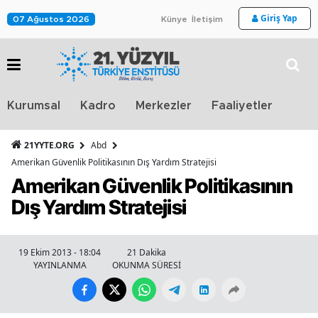
Giriş Yap
07 Ağustos 2026
Künye
İletişim
Stra
Kurumsal
Kadro
Merkezler
Faaliyetler
TV
21YYTE.ORG
Abd
Amerikan Güvenlik Politikasının Dış Yardım Stratejisi
Amerikan Güvenlik Politikasının
Dış Yardım Stratejisi
19 Ekim 2013 - 18:04
21 Dakika
YAYINLANMA
OKUNMA SÜRESİ