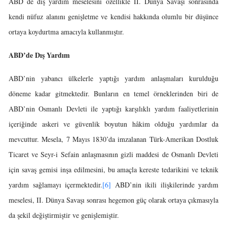
ABD de dış yardım meselesini özellikle II. Dünya Savaşı sonrasında
kendi nüfuz alanını genişletme ve kendisi hakkında olumlu bir düşünce
ortaya koydurtma amacıyla kullanmıştır.
ABD’de Dış Yardım
ABD’nin yabancı ülkelerle yaptığı yardım anlaşmaları kurulduğu
döneme kadar gitmektedir. Bunların en temel örneklerinden biri de
ABD’nin Osmanlı Devleti ile yaptığı karşılıklı yardım faaliyetlerinin
içeriğinde askeri ve güvenlik boyutun hâkim olduğu yardımlar da
mevcuttur. Mesela, 7 Mayıs 1830’da imzalanan Türk-Amerikan Dostluk
Ticaret ve Seyr-i Sefain anlaşmasının gizli maddesi de Osmanlı Devleti
için savaş gemisi inşa edilmesini, bu amaçla kereste tedarikini ve teknik
yardım sağlamayı içermektedir.
[6]
ABD’nin ikili ilişkilerinde yardım
meselesi, II. Dünya Savaşı sonrası hegemon güç olarak ortaya çıkmasıyla
da şekil değiştirmiştir ve genişlemiştir.