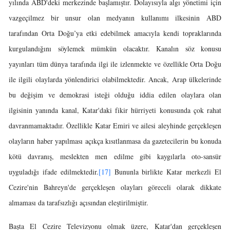
yılında ABD'deki merkezinde başlamıştır. Dolayısıyla algı yönetimi için
vazgeçilmez bir unsur olan medyanın kullanımı ilkesinin ABD
tarafından Orta Doğu’ya etki edebilmek amacıyla kendi topraklarında
kurgulandığını söylemek mümkün olacaktır. Kanalın söz konusu
yayınları tüm dünya tarafında ilgi ile izlenmekte ve özellikle Orta Doğu
ile ilgili olaylarda yönlendirici olabilmektedir. Ancak, Arap ülkelerinde
bu değişim ve demokrasi isteği olduğu iddia edilen olaylara olan
ilgisinin yanında kanal, Katar'daki fikir hürriyeti konusunda çok rahat
davranmamaktadır. Özellikle Katar Emiri ve ailesi aleyhinde gerçekleşen
olayların haber yapılması açıkça kısıtlanmasa da gazetecilerin bu konuda
kötü davranış, meslekten men edilme gibi kaygılarla oto-sansür
uyguladığı ifade edilmektedir.
[17]
Bununla birlikte Katar merkezli El
Cezire'nin Bahreyn'de gerçekleşen olayları göreceli olarak dikkate
almaması da tarafsızlığı açısından eleştirilmiştir.
Başta El Cezire Televizyonu olmak üzere, Katar'dan gerçekleşen