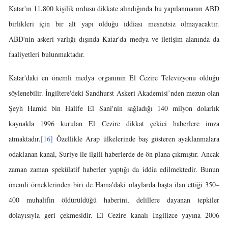
Katar'ın 11.800 kişilik ordusu dikkate alındığında bu yapılanmanın ABD
birlikleri için bir alt yapı olduğu iddiası mesnetsiz olmayacaktır.
ABD'nin askeri varlığı dışında Katar'da medya ve iletişim alanında da
faaliyetleri bulunmaktadır.
Katar'daki en önemli medya organının El Cezire Televizyonu olduğu
söylenebilir. İngiltere'deki Sandhurst Askeri Akademisi’nden mezun olan
Şeyh Hamid bin Halife El Sani'nin sağladığı 140 milyon dolarlık
kaynakla 1996 kurulan El Cezire dikkat çekici haberlere imza
atmaktadır.
[16]
Özellikle Arap ülkelerinde baş gösteren ayaklanmalara
odaklanan kanal, Suriye ile ilgili haberlerde de ön plana çıkmıştır. Ancak
zaman zaman spekülatif haberler yaptığı da iddia edilmektedir. Bunun
önemli örneklerinden biri de Hama'daki olaylarda başta ilan ettiği 350–
400 muhalifin öldürüldüğü haberini, delillere dayanan tepkiler
dolayısıyla geri çekmesidir. El Cezire kanalı İngilizce yayına 2006