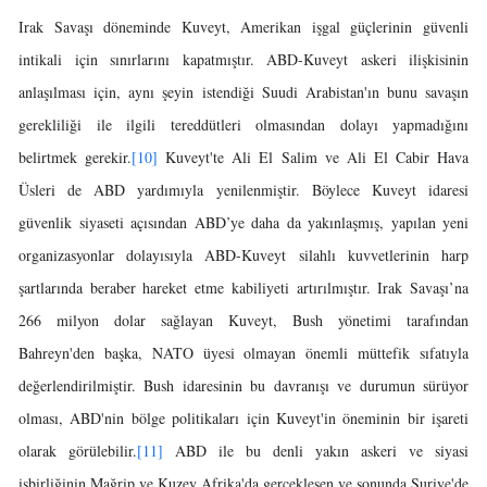
Irak Savaşı döneminde Kuveyt, Amerikan işgal güçlerinin güvenli
intikali için sınırlarını kapatmıştır. ABD-Kuveyt askeri ilişkisinin
anlaşılması için, aynı şeyin istendiği Suudi Arabistan'ın bunu savaşın
gerekliliği ile ilgili tereddütleri olmasından dolayı yapmadığını
belirtmek gerekir.
[10]
Kuveyt'te Ali El Salim ve Ali El Cabir Hava
Üsleri de ABD yardımıyla yenilenmiştir. Böylece Kuveyt idaresi
güvenlik siyaseti açısından ABD’ye daha da yakınlaşmış, yapılan yeni
organizasyonlar dolayısıyla ABD-Kuveyt silahlı kuvvetlerinin harp
şartlarında beraber hareket etme kabiliyeti artırılmıştır. Irak Savaşı’na
266 milyon dolar sağlayan Kuveyt, Bush yönetimi tarafından
Bahreyn'den başka, NATO üyesi olmayan önemli müttefik sıfatıyla
değerlendirilmiştir. Bush idaresinin bu davranışı ve durumun sürüyor
olması, ABD'nin bölge politikaları için Kuveyt'in öneminin bir işareti
olarak görülebilir.
[11]
ABD ile bu denli yakın askeri ve siyasi
işbirliğinin Mağrip ve Kuzey Afrika'da gerçekleşen ve sonunda Suriye'de