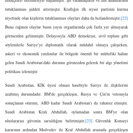
dilekçeleri iletilmesiyle başlamıştır. Şii vatandaşların ve din adamlarının
tutuklanması şiddeti artırmıştır. Krallığın ilk siyasi partisini kurma
niyetinde olan kişilerin tutuklanması olayları daha da hızlandırmıştır.
[22]
Buna rağmen olaylar basın yayın organlarında çok fazla yer almayarak
görmezden gelinmiştir. Dolayısıyla ABD demokrasi, sivil toplum gibi
söylemlerle Suriye’ye diplomatik olarak müdahil olmaya çalışırken,
askeri ve ekonomik yardımlar ile bölgede önemli bir müttefiki haline
gelen Suudi Arabistan’daki durumu görmezden gelerek bir algı yönetimi
politikası izlemiştir.
Suudi Arabistan, KİK üyesi olması hasebiyle Suriye ile ilişkilerini
azaltmış durumdadır. BM'de gerçekleşen, Rusya ve Çin'in vetosuyla
sonuçlanan oturum, ABD kadar Suudi Arabistan'ı da rahatsız etmiştir.
Suudi Arabistan Kralı Abdullah, oylamadan sonra BM'ye olan
uluslararası güvenin sarsıldığını belirtmiştir.
[23]
Güvenlik Konseyi
kararının ardından Medvedev ile Kral Abdullah arasında gerçekleşen