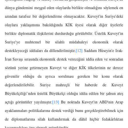
dünya gündemini meşgul eden olaylarda birlikte olmadığını söylemek en
azından tarafsız bir değerlendirme olmayacaktır. Kuveyt'in Suriye'deki
olaylara yaklaşımına bakıldığında KİK üyesi olarak diğer üyelerle
birlikte diplomatik ilişkilerini durdurduğu görülebilir. Üstelik Kuveyt'in
Suriye'ye muhtemel bir silahlı müdahaleyi ekonomik olarak
destekleyeceği iddiaları da dillendirilmiştir.
[12]
Saddam Hüseyin'e Irak-
İran Savaşı sırasında ekonomik destek vereceğini iddia eden ve sonradan
sözünü yerine getirmeyen Kuveyt ve diğer KİK ülkelerinin ne derece
güvenilir olduğu da ayrıca sorulması gereken bir konu olarak
değerlendirilebilir. Suriye mahreçli bir haberde de Kuveyt
Büyükelçiliği’nden üstelik Büyükelçi olduğu iddia edilen bir şahsın ateş
açtığı görüntüler yayılmıştır.
[13]
Bu noktada Kuveyt'in ABD'nin Arap
ayaklanmaları politikalarına destek verdiği bunu gerçekleştirebilmek için
de diplomatlarına silah kullandırmak da dâhil hiçbir fedakârlıktan
kaçınmadığını öne sürmek mümkündür.