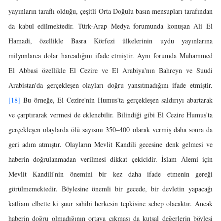
yayınların taraflı olduğu, çeşitli Orta Doğulu basın mensupları tarafından
da kabul edilmektedir. Türk-Arap Medya forumunda konuşan Ali El
Hamadi, özellikle Basra Körfezi ülkelerinin uydu yayınlarına
milyonlarca dolar harcadığını ifade etmiştir. Aynı forumda Muhammed
El Abbasi özellikle El Cezire ve El Arabiya'nın Bahreyn ve Suudi
Arabistan'da gerçekleşen olayları doğru yansıtmadığını ifade etmiştir.
[18]
Bu örneğe, El Cezire'nin Humus'ta gerçekleşen saldırıyı abartarak
ve çarptırarak vermesi de eklenebilir. Bilindiği gibi El Cezire Humus'ta
gerçekleşen olaylarda ölü sayısını 350–400 olarak vermiş daha sonra da
geri adım atmıştır. Olayların Mevlit Kandili gecesine denk gelmesi ve
haberin doğrulanmadan verilmesi dikkat çekicidir. İslam Âlemi için
Mevlit Kandili'nin önemini bir kez daha ifade etmenin gereği
görülmemektedir. Böylesine önemli bir gecede, bir devletin yapacağı
katliam elbette ki şuur sahibi herkesin tepkisine sebep olacaktır. Ancak
haberin doğru olmadığının ortaya çıkması da kutsal değerlerin böylesi