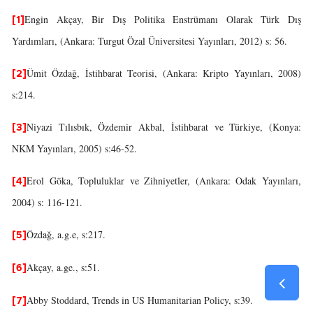
Engin Akçay, Bir Dış Politika Enstrümanı Olarak Türk Dış
[1]
Yardımları, (Ankara: Turgut Özal Üniversitesi Yayınları, 2012) s: 56.
Ümit Özdağ, İstihbarat Teorisi, (Ankara: Kripto Yayınları, 2008)
[2]
s:214.
Niyazi Tılısbık, Özdemir Akbal, İstihbarat ve Türkiye, (Konya:
[3]
NKM Yayınları, 2005) s:46-52.
Erol Göka, Topluluklar ve Zihniyetler, (Ankara: Odak Yayınları,
[4]
2004) s: 116-121.
Özdağ, a.g.e, s:217.
[5]
Akçay, a.ge., s:51.
[6]
Abby Stoddard, Trends in US Humanitarian Policy, s:39.
[7]