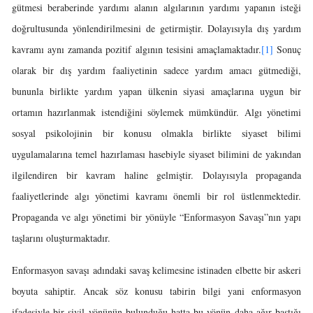
gütmesi beraberinde yardımı alanın algılarının yardımı yapanın isteği
doğrultusunda yönlendirilmesini de getirmiştir. Dolayısıyla dış yardım
kavramı aynı zamanda pozitif algının tesisini amaçlamaktadır.
[1]
Sonuç
olarak bir dış yardım faaliyetinin sadece yardım amacı gütmediği,
bununla birlikte yardım yapan ülkenin siyasi amaçlarına uygun bir
ortamın hazırlanmak istendiğini söylemek mümkündür. Algı yönetimi
sosyal psikolojinin bir konusu olmakla birlikte siyaset bilimi
uygulamalarına temel hazırlaması hasebiyle siyaset bilimini de yakından
ilgilendiren bir kavram haline gelmiştir. Dolayısıyla propaganda
faaliyetlerinde algı yönetimi kavramı önemli bir rol üstlenmektedir.
Propaganda ve algı yönetimi bir yönüyle “Enformasyon Savaşı”nın yapı
taşlarını oluşturmaktadır.
Enformasyon savaşı adındaki savaş kelimesine istinaden elbette bir askeri
boyuta sahiptir. Ancak söz konusu tabirin bilgi yani enformasyon
ifadesiyle bir sivil yönünün bulunduğu hatta bu yönün daha ağır bastığı