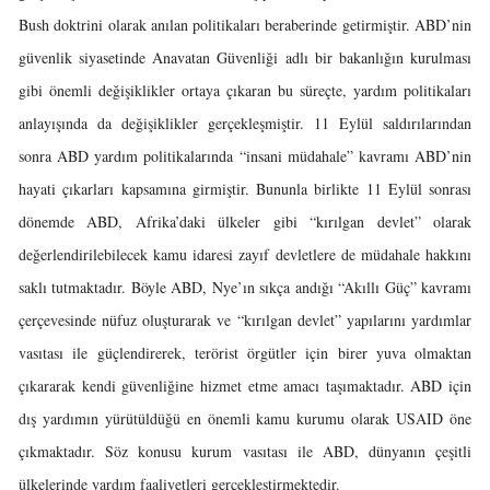
Bush doktrini olarak anılan politikaları beraberinde getirmiştir. ABD’nin
güvenlik siyasetinde Anavatan Güvenliği adlı bir bakanlığın kurulması
gibi önemli değişiklikler ortaya çıkaran bu süreçte, yardım politikaları
anlayışında da değişiklikler gerçekleşmiştir. 11 Eylül saldırılarından
sonra ABD yardım politikalarında “insani müdahale” kavramı ABD’nin
hayati çıkarları kapsamına girmiştir. Bununla birlikte 11 Eylül sonrası
dönemde ABD, Afrika’daki ülkeler gibi “kırılgan devlet” olarak
değerlendirilebilecek kamu idaresi zayıf devletlere de müdahale hakkını
saklı tutmaktadır. Böyle ABD, Nye’ın sıkça andığı “Akıllı Güç” kavramı
çerçevesinde nüfuz oluşturarak ve “kırılgan devlet” yapılarını yardımlar
vasıtası ile güçlendirerek, terörist örgütler için birer yuva olmaktan
çıkararak kendi güvenliğine hizmet etme amacı taşımaktadır. ABD için
dış yardımın yürütüldüğü en önemli kamu kurumu olarak USAID öne
çıkmaktadır. Söz konusu kurum vasıtası ile ABD, dünyanın çeşitli
ülkelerinde yardım faaliyetleri gerçekleştirmektedir.