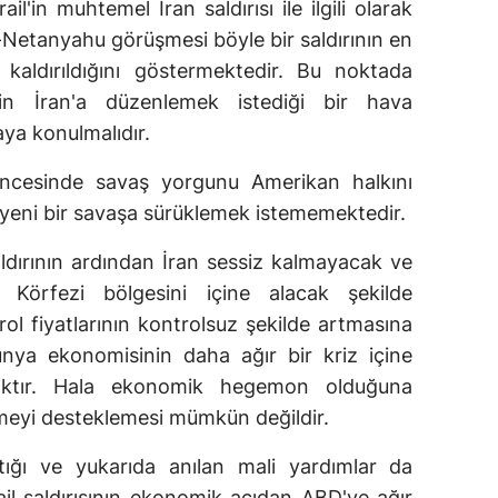
ail'in muhtemel İran saldırısı ile ilgili olarak
Netanyahu görüşmesi böyle bir saldırının en
kaldırıldığını göstermektedir. Bu noktada
'in İran'a düzenlemek istediği bir hava
aya konulmalıdır.
ncesinde savaş yorgunu Amerikan halkını
 yeni bir savaşa sürüklemek istememektedir.
saldırının ardından İran sessiz kalmayacak ve
Körfezi bölgesini içine alacak şekilde
ol fiyatlarının kontrolsuz şekilde artmasına
nya ekonomisinin daha ağır bir kriz içine
aktır. Hala ekonomik hegemon olduğuna
şmeyi desteklemesi mümkün değildir.
ptığı ve yukarıda anılan mali yardımlar da
ail saldırısının ekonomik açıdan ABD'ye ağır