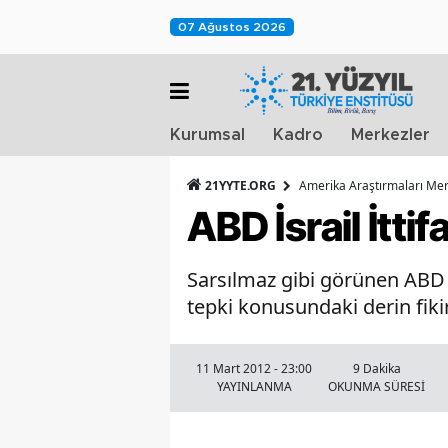
07 Ağustos 2026
Kurumsal
Kadro
Merkezler
21YYTE.ORG
Amerika Araştırmaları Mer
ABD İsrail İtti
Sarsılmaz gibi görünen ABD ve
tepki konusundaki derin fikir
11 Mart 2012 - 23:00
9 Dakika
YAYINLANMA
OKUNMA SÜRESİ