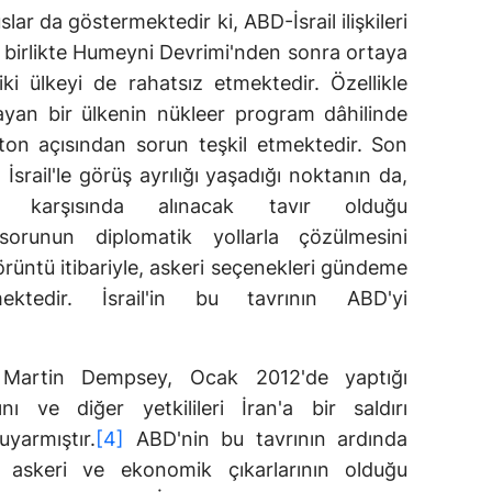
ar da göstermektedir ki, ABD-İsrail ilişkileri
a birlikte Humeyni Devrimi'nden sonra ortaya
iki ülkeyi de rahatsız etmektedir. Özellikle
ayan bir ülkenin nükleer program dâhilinde
ton açısından sorun teşkil etmektedir. Son
rail'le görüş ayrılığı yaşadığı noktanın da,
ı karşısında alınacak tavır olduğu
sorunun diplomatik yollarla çözülmesini
görüntü itibariyle, askeri seçenekleri gündeme
mektedir. İsrail'in bu tavrının ABD'yi
Martin Dempsey, Ocak 2012'de yaptığı
rını ve diğer yetkilileri İran'a bir saldırı
yarmıştır.
[4]
ABD'nin bu tavrının ardında
in askeri ve ekonomik çıkarlarının olduğu