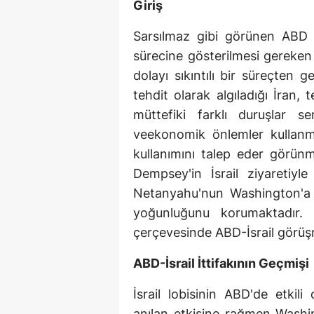
Giriş
Sarsılmaz gibi görünen ABD ve
sürecine gösterilmesi gereken 
dolayı sıkıntılı bir süreçten 
tehdit olarak algıladığı İran,
müttefiki farklı duruşlar se
veekonomik önlemler kullanma 
kullanımını talep eder görü
Dempsey'in İsrail ziyaretiy
Netanyahu'nun Washington'a g
yoğunluğunu korumaktadır.
çerçevesinde ABD-İsrail görüşme
ABD-İsrail İttifakının Geçmişi
İsrail lobisinin ABD'de etkili
anılan etkisine rağmen Washi