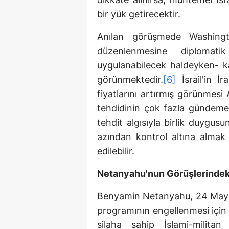
bir yük getirecektir.
Anılan görüşmede Washingto
düzenlenmesine diplomati
uygulanabilecek haldeyken- kar
görünmektedir.
[6]
İsrail'in İr
fiyatlarını artırmış görünmesi 
tehdidinin çok fazla gündeme 
tehdit algısıyla birlik duygus
azından kontrol altına almak i
edilebilir.
Netanyahu'nun Görüşlerinde
Benyamin Netanyahu, 24 Mayıs
programının engellenmesi için
silaha sahip İslami-militan