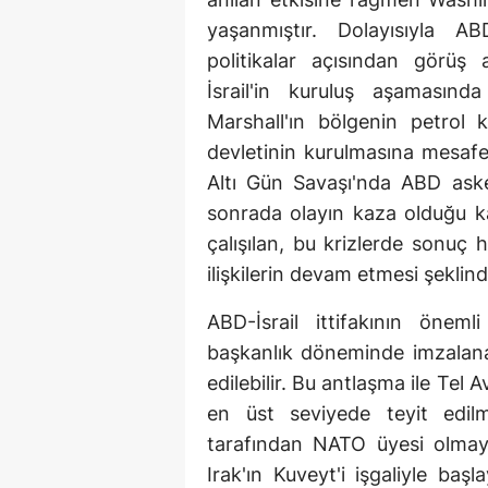
yaşanmıştır. Dolayısıyla AB
politikalar açısından görüş a
İsrail'in kuruluş aşamasın
Marshall'ın bölgenin petrol k
devletinin kurulmasına mesafeli
Altı Gün Savaşı'nda ABD aske
sonrada olayın kaza olduğu kab
çalışılan, bu krizlerde sonuç h
ilişkilerin devam etmesi şeklin
ABD-İsrail ittifakının önem
başkanlık döneminde imzalanan
edilebilir. Bu antlaşma ile Tel
en üst seviyede teyit edilm
tarafından NATO üyesi olmayan
Irak'ın Kuveyt'i işgaliyle baş