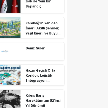
Irak ile Yeni bir
Başlangıç
Karabağ'ın Yeniden
İmarı: Akıllı Şehirler,
Yeşil Enerji ve Büyük
Dönüş Programı
Ekseninde
Deniz Güler
Sürdürülebilir
Kalkınma
Hazar Geçişli Orta
Koridor: Lojistik
Entegrasyon,
Bölgesel İş Birliği ve
Kuzey Koridoru
Kıbrıs Barış
Karşısında Rekabet
Harekâtımızın 52’inci
Gücü
Yıl Dönümü