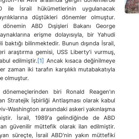
D ile İsrail hükümetlerinin uygulanacak
yrılıklarına düştükleri dönemler olmuştur.
da dönemin ABD Dışişleri Bakanı George
aynaklarına erişme dolayısıyla, bir Yahudi
 baktığı bilinmektedir. Bunun dışında İsrail,
ri araştırma gemisi, USS Liberty'i vurmuş,
ul edilmiştir.
[1]
Ancak kısaca değinilmeye
er zaman iki tarafın karşılıklı mutabakatıyla
de olmuştur.
li dönemeçlerinden biri Ronald Reagen'ın
 Stratejik İşbirliği Antlaşması olarak kabul
 Aviv-Washington arasındaki askeri yakınlaşma
iştir. İsrail, 1989'a gelindiğinde de ABD
 güvenilir müttefik olarak ilan edilmiştir.
layan süreçte, İsrail ABD'nin yakın müttefiki