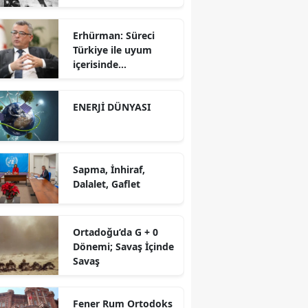
Erhürman: Süreci
Türkiye ile uyum
içerisinde
yürütüyoruz?!
ENERJİ DÜNYASI
Sapma, İnhiraf,
Dalalet, Gaflet
Ortadoğu’da G + 0
Dönemi; Savaş İçinde
Savaş
Fener Rum Ortodoks