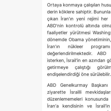
Ortaya konmaya çalışılan hususl
derin köklere sahiptir. Bununl
çıkan İran'ın yeni rejimi her 
ABD'nin kontrolü altında olm
faaliyetler yürütmesi Washing
dönemde Obama yönetiminin, İs
İran'ın nükleer program
değerlendirilmektedir. ABD 
isterken, İsrail'in en azından 
getirmeye çalıştığı görül
endişelendirdiği öne sürülebilir.
ABD Genelkurmay Başkanı 
ziyarette İsrailli mevkidaşla
düzenlememeleri konusunda u
İran'a kendisinin ve İsrail'