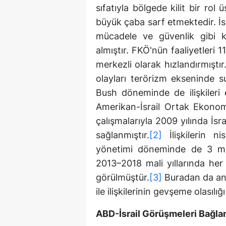
sıfatıyla bölgede kilit bir rol 
büyük çaba sarf etmektedir. İ
mücadele ve güvenlik gibi k
almıştır. FKÖ'nün faaliyetleri 11 
merkezli olarak hızlandırmıştır
olayları terörizm ekseninde su
Bush döneminde de ilişkileri 
Amerikan-İsrail Ortak Ekonom
çalışmalarıyla 2009 yılında İsr
sağlanmıştır.
[2]
İlişkilerin n
yönetimi döneminde de 3 mily
2013–2018 mali yıllarında her 
görülmüştür.
[3]
Buradan da anla
ile ilişkilerinin gevşeme olasılı
ABD-İsrail Görüşmeleri Bağla