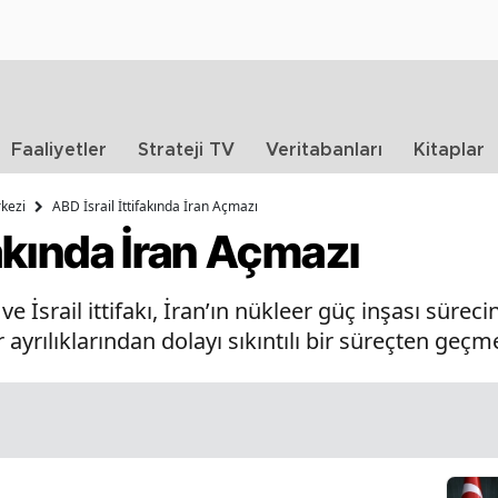
Faaliyetler
Strateji TV
Veritabanları
Kitaplar
kezi
ABD İsrail İttifakında İran Açmazı
fakında İran Açmazı
 İsrail ittifakı, İran’ın nükleer güç inşası sürec
 ayrılıklarından dolayı sıkıntılı bir süreçten geçm