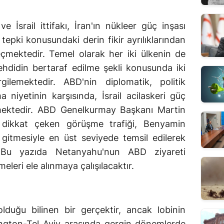
 İsrail ittifakı, İran'ın nükleer güç inşası
tepki konusundaki derin fikir ayrılıklarından
geçmektedir. Temel olarak her iki ülkenin de
 tehdidin bertaraf edilme şekli konusunda iki
rgilemektedir. ABD'nin diplomatik, politik
niyetinin karşısında, İsrail acilaskeri güç
nmektedir. ABD Genelkurmay Başkanı Martin
le dikkat çeken görüşme trafiği, Benyamin
itmesiyle en üst seviyede temsil edilerek
 Bu yazıda Netanyahu'nun ABD ziyareti
leri ele alınmaya çalışılacaktır.
 olduğu bilinen bir gerçektir, ancak lobinin
ngton-Tel Aviv arasında gergin dönemlerde