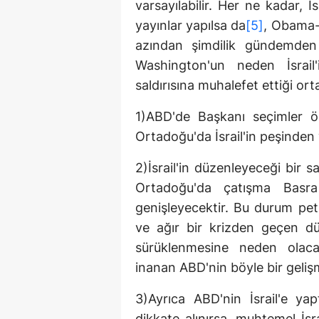
varsayılabilir. Her ne kadar, İsr
yayınlar yapılsa da
[5]
, Obama-
azından şimdilik gündemden 
Washington'un neden İsrail
saldırısına muhalefet ettiği ort
1)ABD'de Başkanı seçimler ö
Ortadoğu'da İsrail'in peşinden
2)İsrail'in düzenleyeceği bir 
Ortadoğu'da çatışma Basra 
genişleyecektir. Bu durum petr
ve ağır bir krizden geçen dü
sürüklenmesine neden olac
inanan ABD'nin böyle bir geli
3)Ayrıca ABD'nin İsrail'e ya
dikkate alınırsa, muhtemel İsr