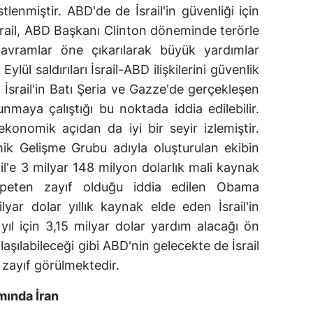
üstlenmiştir. ABD'de de İsrail'in güvenliği için
srail, ABD Başkanı Clinton döneminde terörle
avramlar öne çıkarılarak büyük yardımlar
Eylül saldırıları İsrail-ABD ilişkilerini güvenlik
. İsrail'in Batı Şeria ve Gazze'de gerçekleşen
nmaya çalıştığı bu noktada iddia edilebilir.
ekonomik açıdan da iyi bir seyir izlemiştir.
ik Gelişme Grubu adıyla oluşturulan ekibin
ail'e 3 milyar 148 milyon dolarlık mali kaynak
ispeten zayıf olduğu iddia edilen Obama
ar dolar yıllık kaynak elde eden İsrail'in
yıl için 3,15 milyar dolar yardım alacağı ön
şılabileceği gibi ABD'nin gelecekte de İsrail
ğı zayıf görülmektedir.
mında İran