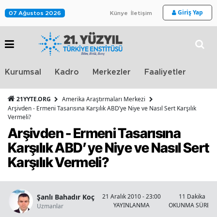
Giriş Yap
07 Ağustos 2026
Künye
İletişim
Stra
Kurumsal
Kadro
Merkezler
Faaliyetler
TV
21YYTE.ORG
Amerika Araştırmaları Merkezi
Arşivden - Ermeni Tasarısına Karşılık ABD’ye Niye ve Nasıl Sert Karşılık
Vermeli?
Arşivden - Ermeni Tasarısına
Karşılık ABD’ye Niye ve Nasıl Sert
Karşılık Vermeli?
Şanlı Bahadır Koç
21 Aralık 2010 - 23:00
11 Dakika
YAYINLANMA
OKUNMA SÜRESİ
Uzmanlar