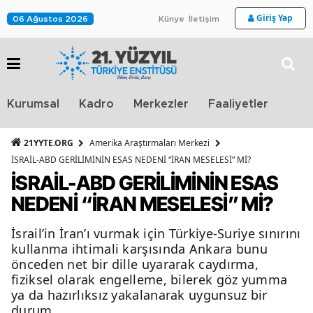
Giriş Yap
06 Ağustos 2026
Künye
İletişim
Stra
Kurumsal
Kadro
Merkezler
Faaliyetler
TV
21YYTE.ORG
Amerika Araştırmaları Merkezi
İSRAİL-ABD GERİLİMİNİN ESAS NEDENİ “İRAN MESELESİ” Mİ?
İSRAİL-ABD GERİLİMİNİN ESAS
NEDENİ “İRAN MESELESİ” Mİ?
İsrail’in İran’ı vurmak için Türkiye-Suriye sınırını
kullanma ihtimali karşısında Ankara bunu
önceden net bir dille uyararak caydırma,
fiziksel olarak engelleme, bilerek göz yumma
ya da hazırlıksız yakalanarak uygunsuz bir
durum