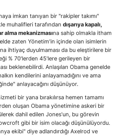
maya imkan tanıyan bir "rakipler takımı"
kle muhalifleri tarafından
dışarıya kapalı,
arar alma mekanizması
na sahip olmakla itham
nelde zaten Yönetim'in içinde olan isimlerin
ana ihtiyaç duyulmaması da bu eleştirilere bir
eği % 70'lerden 45'lere gerileyen bir
ması beklenebilirdi. Anlaşılan Obama genelde
halkın kendilerini anlayamadığını ve ama
ğinde" anlayacağını düşünüyor.
hizmeti bir yana bırakılırsa hemen tamamı
erden oluşan Obama yönetimine askeri bir
ülerek dahil edilen Jones'un, bu görevin
owcroft gibi bir isim olacağı düşünülüyordu.
nya ekibi" diye adlandırdığı Axelrod ve