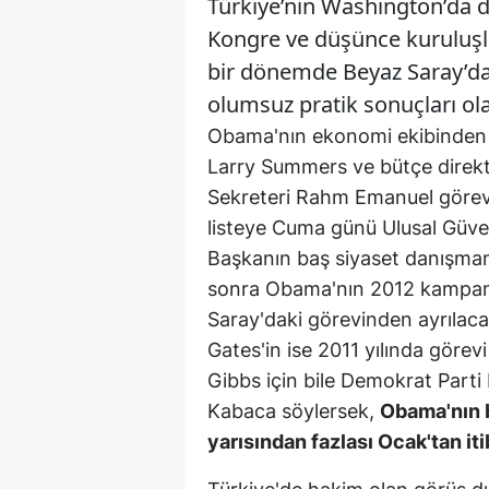
Türkiye’nin Washington’da do
Kongre ve düşünce kuruluşla
bir dönemde Beyaz Saray’da 
olumsuz pratik sonuçları olab
Obama'nın ekonomi ekibinden 
Larry Summers ve bütçe direk
Sekreteri Rahm Emanuel görevin
listeye Cuma günü Ulusal Güve
Başkanın baş siyaset danışman
sonra Obama'nın 2012 kampany
Saray'daki görevinden ayrılac
Gates'in ise 2011 yılında görev
Gibbs için bile Demokrat Parti 
Kabaca söylersek,
Obama'nın b
yarısından fazlası Ocak'tan i