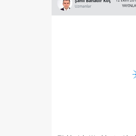
Şanlı Bahadır Koç
12 Ekim 201
YAYINL
Uzmanlar