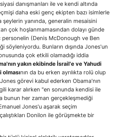
iyasi danışmanları ile ve kendi altında
mişi daha eski genç ekipten bazı isimlerle
a şeylerin yanında, generalin mesaisini
aktan çok hoşlanmamasından dolayı günde
nç personelin (Denis McDonough ve Ben
iği söyleniyordu. Bunların dışında Jones'un
nusunda çok etkili olamadığı iddia
'nın yakın ekibinde İsrail'e ve Yahudi
i olması
nın da bu erken ayrılıkta rolü olup
 Jones görevi kabul ederken Obama'nın
lgili karar alırken "en sonunda kendisi ile
ma bunun her zaman gerçekleşmediği
Emanuel Jones'u aşarak seçim
lıştıkları Donilon ile görüşmekte bir