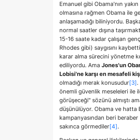
Emanuel gibi Obama'nın yakın s
olmasına rağmen Obama ile geç
anlaşamadığı biliniyordu. Başk
normal saatler dışına taşırm
15-16 saate kadar çalışan ge
Rhodes gibi) saygısını kaybett
karar alma sürecini yönetme ko
ediliyordu. Ama
Jones'un Obama
Lobisi'ne karşı en mesafeli kiş
olmadığı merak konusudur
[3]
.
önemli güvenlik meseleleri ile i
görüşeceği" sözünü almıştı a
düşünülüyor. Obama ve hatta 
kampanyasından beri beraber ça
sakınca görmediler
[4]
.