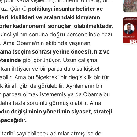
 politikada kişilerin çok önemli olmadığıdır.
oruz. Çünkü
politikayı insanlar belirler ve
ri, kişilikleri ve aralarındaki kimyanın
rler kadar önemli sonuçları olabilmektedir.
kinci yılının sonuna doğru personelinde bazı
ir. Ama Obama'nın ekibinde yaşanan
lama (seçim sonrası yerine öncesi), hız ve
 ötesinde
gibi görünüyor. Uzun çalışma
i kan ihtiyacı ve bir parça da olsa kişisel
bilir. Ama bu ölçekteki bir değişiklik bir tür
itirafı gibi de görülebilir. Ayrılanların bir
bir parçası olmak istememiş ya da Obama bu
i daha fazla sorumlu görmüş olabilir. Ama
dro değişiminin yönetimin siyaset, strateji
apacağıdır.
 tarihi sayılabilecek adımlar atmış ise de