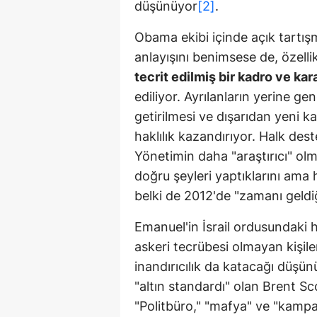
düşünüyor
[2]
.
Obama ekibi içinde açık tartış
anlayışını benimsese de, özelli
tecrit edilmiş bir kadro ve k
ediliyor. Ayrılanların yerine ge
getirilmesi ve dışarıdan yeni k
haklılık kazandırıyor. Halk dest
Yönetimin daha "araştırıcı" ol
doğru şeyleri yaptıklarını ama 
belki de 2012'de "zamanı geldi
Emanuel'in İsrail ordusundaki 
askeri tecrübesi olmayan kişil
inandırıcılık da katacağı düşün
"altın standardı" olan Brent Sc
"Politbüro," "mafya" ve "kampa