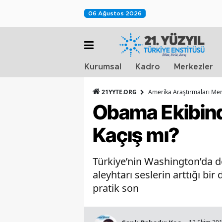
06 Ağustos 2026
Kurumsal
Kadro
Merkezler
21YYTE.ORG
Amerika Araştırmaları Mer
Obama Ekibin
Kaçış mı?
Türkiye’nin Washington’da d
aleyhtarı seslerin arttığı b
pratik son