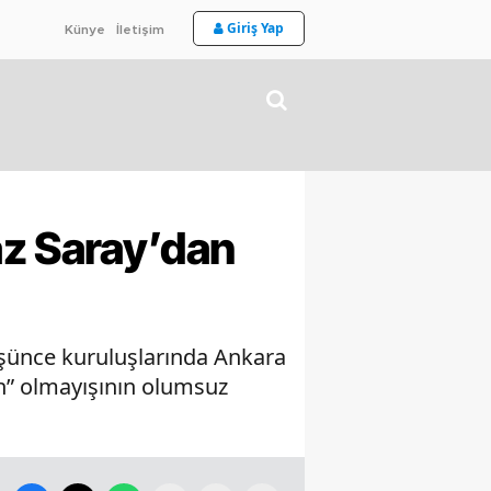
Giriş Yap
Künye
İletişim
z Saray’dan
üşünce kuruluşlarında Ankara
in” olmayışının olumsuz