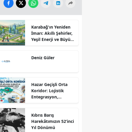
Karabağ'ın Yeniden
İmarı: Akıllı Şehirler,
Yeşil Enerji ve Büyük
Dönüş Programı
Ekseninde
Deniz Güler
Sürdürülebilir
Kalkınma
Hazar Geçişli Orta
Koridor: Lojistik
Entegrasyon,
Bölgesel İş Birliği ve
Kuzey Koridoru
Kıbrıs Barış
Karşısında Rekabet
Harekâtımızın 52’inci
Gücü
Yıl Dönümü