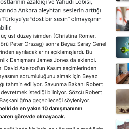
stlarının azaldığı ve Yahudi Lobisi,
rında Ankara aleyhtarı seslerin arttığı
Türkiye’ye “dost bir sesin” olmayışının
ilir.
üç üst düzey isimden (Christina Romer,
törü Peter Orszag) sonra Beyaz Saray Genel
den ayrılacaklarını açıklamışlardı. Bu
nlik Danışmanı James Jones da eklendi.
ı David Axelrod'un Kasım seçimlerinden
asının sorumluluğunu almak için Beyaz
ağı tahmin ediliyor. Savunma Bakanı Robert
i devretmek istediği biliniyor. Sözcü Robert
Başkanlığı'na geçebileceği söyleniyor.
elki de en yakın 10 danışmanının
tibaren görevde olmayacak.