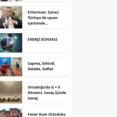
Erhürman: Süreci
Türkiye ile uyum
içerisinde
yürütüyoruz?!
ENERJİ DÜNYASI
Sapma, İnhiraf,
Dalalet, Gaflet
Ortadoğu’da G + 0
Dönemi; Savaş İçinde
Savaş
Fener Rum Ortodoks