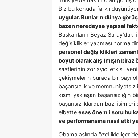
Türkiye'de hakim olan görüş dış
Biz bu konuda farklı düşünüy
uygular. Bunların dünya görüşle
bazen neredeyse yapısal faktö
Başkanların Beyaz Saray'daki i
değişiklikler yapması normald
personel değişiklikleri zaman
boyut olarak alışılmışın biraz
saatlerinin zorlayıcı etkisi, yen
çekişmelerin burada bir payı ola
başarısızlık ve memnuniyetsizlik 
kısmı yaklaşan başarısızlığın 
başarısızlıklardan bazı isimler
elbette
esas önemli soru bu ka
ve performansına nasıl etki y
Obama aslında özellikle içeride