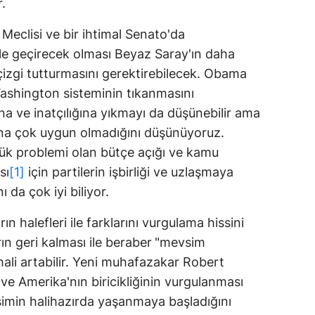
.
Meclisi ve bir ihtimal Senato'da
le geçirecek olması Beyaz Saray'ın daha
 çizgi tutturmasını gerektirebilecek. Obama
 Washington sisteminin tıkanmasını
na ve inatçılığına yıkmayı da düşünebilir ama
na çok uygun olmadığını düşünüyoruz.
yük problemi olan bütçe açığı ve kamu
sı
[1]
için partilerin işbirliği ve uzlaşmaya
da çok iyi biliyor.
ın halefleri ile farklarını vurgulama hissini
arın geri kalması ile beraber
"mevsim
mali artabilir. Yeni muhafazakar Robert
ve Amerika'nın biricikliğinin vurgulanması
şimin halihazırda yaşanmaya başladığını