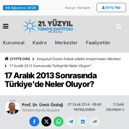
Giriş Yap
08 Ağustos 2026
Künye
İletişim
Stra
Kurumsal
Kadro
Merkezler
Faaliyetler
TV
21YYTE.ORG
Anayasal Düzen-hukuk-adalet Araştırmaları Merkezi
17 Aralık 2013 Sonrasında Türkiye'de Neler Oluyor?
17 Aralık 2013 Sonrasında
Türkiye'de Neler Oluyor?
Prof. Dr. Ümit Özdağ
07 Ocak 2014 - 08:40
5 Dakika
YAYINLANMA
OKUNMA SÜR
Yönetim Kurulu Başkanı