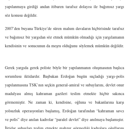
yapılanmaya girdiği andan itibaren tarafsız dolayısı ile bağımsız yargı
söz konusu değildir.
2007’den buyana Türkiye’de süren malum davaların hiçbirisinde tarafsız
ve bağımsız bir yargıdan söz etmek mümkün olmadığı için yargılamanın
kendisinin ve sonucunun da meşru olduğunu söylemek mümkün değildir.
Gerek yargıda gerek poliste böyle bir yapılanmanın oluşmasının başlıca
sorumlusu iktidardır. Başbakan Erdoğan bugün suçladığı yargı-polis
yapılanmasına TSK’nın seçkin general-amiral ve subaylarını, devlet onur
madalyası almış kahraman gazileri teslim etmekte hiçbir sakınca
görmemiştir. Ne zaman ki, kendisine, oğluna ve bakanlarına karşı
yolsuzluk operasyonları başlamış, Erdoğan tarafından “kahraman savcı
ve polis” diye anılan kadrolar “paralel devlet” diye anılmaya başlamıştır.
İktidar subayları teslim etmekte mahzur görmediği kadrolara oğullarını