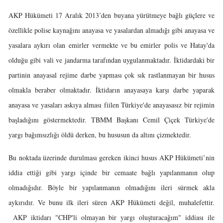
AKP Hükümeti 17 Aralık 2013’den buyana yürütmeye bağlı güçlere ve
özellikle polise kaynağını anayasa ve yasalardan almadığı gibi anayasa ve
yasalara aykırı olan emirler vermekte ve bu emirler polis ve Hatay'da
olduğu gibi vali ve jandarma tarafından uygulanmaktadır. İktidardaki bir
partinin anayasal rejime darbe yapması çok sık rastlanmayan bir husus
olmakla beraber olmaktadır. İktidarın anayasaya karşı darbe yaparak
anayasa ve yasaları askıya alması fiilen Türkiye'de anayasasız bir rejimin
başladığını göstermektedir. TBMM Başkanı Cemil Çiçek Türkiye'de
yargı bağımsızlığı öldü derken, bu hususun da altını çizmektedir.
Bu noktada üzerinde durulması gereken ikinci husus AKP Hükümeti’nin
iddia ettiği gibi yargı içinde bir cemaate bağlı yapılanmanın olup
olmadığıdır. Böyle bir yapılanmanın olmadığını ileri sürmek akla
aykırıdır. Ve bunu ilk ileri süren AKP Hükümeti değil, muhalefettir.
AKP iktidarı "CHP'li olmayan bir yargı oluşturacağım" iddiası ile