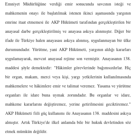
Emniyet Müdürlüğüne verdiği emir sonucunda savcının isteği ve
mahkemenin onayı ile başlatılmak istenen ikinci aşamasında yargının
emrine itaat etmemesi ile AKP Hükümeti tarafından gerçekleştirilen bir
anayasal darbe gerçekleştirilmiş ve anayasa askıya alınmıştır. Diğer bir
ifade ile Türkiye halen anayasası askıya alınmış, uygulanmayan bir ülke
durumundadır. Yürütme, yani AKP Hükümeti, yargının aldığı kararları
uygulamayarak, mevcut anayasal rejime son vermiştir. Anayasanın 138.
maddesi şöyle demektedir: "Hâkimler görevlerinde bağımsızdırlar. Hiç
bir organ, makam, merci veya kişi, yargı yetkilerinin kullanılmasında
mahkemelere ve hâkimlere emir ve talimat veremez. Yasama ve yürütme
organları ile idare buna uymak zorundadır. Bu organlar ve idare,
mahkeme kararlarını değiştiremez, yerine getirilmesini geciktiremez."
AKP Hükümeti fiili güç kullanımı ile Anayasanın 138. maddesini askıya
almıştır. Artık Türkiye'de ilkel anlamda bile bir hukuk devletinden söz
etmek mümkün değildir.