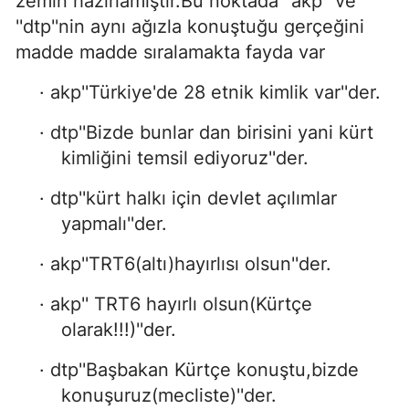
zemin hazırlamıştır.Bu noktada'' akp'' ve
''dtp''nin aynı ağızla konuştuğu gerçeğini
madde madde sıralamakta fayda var
· akp''Türkiye'de 28 etnik kimlik var''der.
· dtp''Bizde bunlar dan birisini yani kürt
kimliğini temsil ediyoruz''der.
· dtp''kürt halkı için devlet açılımlar
yapmalı''der.
· akp''TRT6(altı)hayırlısı olsun''der.
· akp'' TRT6 hayırlı olsun(Kürtçe
olarak!!!)''der.
· dtp''Başbakan Kürtçe konuştu,bizde
konuşuruz(mecliste)''der.