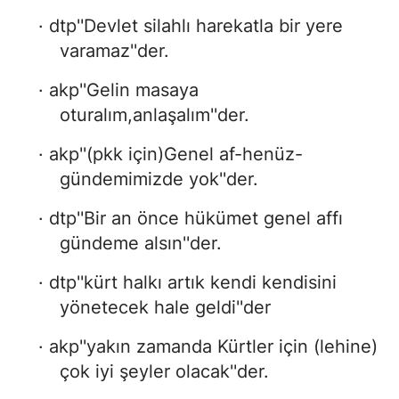
· dtp''Devlet silahlı harekatla bir yere
varamaz''der.
· akp''Gelin masaya
oturalım,anlaşalım''der.
· akp''(pkk için)Genel af-henüz-
gündemimizde yok''der.
· dtp''Bir an önce hükümet genel affı
gündeme alsın''der.
· dtp''kürt halkı artık kendi kendisini
yönetecek hale geldi''der
· akp''yakın zamanda Kürtler için (lehine)
çok iyi şeyler olacak''der.