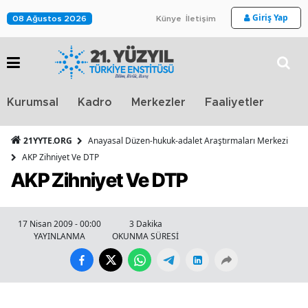
Giriş Yap
08 Ağustos 2026
Künye
İletişim
Stra
Kurumsal
Kadro
Merkezler
Faaliyetler
TV
21YYTE.ORG
Anayasal Düzen-hukuk-adalet Araştırmaları Merkezi
AKP Zihniyet Ve DTP
AKP Zihniyet Ve DTP
17 Nisan 2009 - 00:00
3 Dakika
YAYINLANMA
OKUNMA SÜRESİ