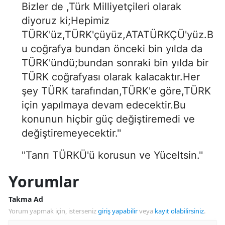
Bizler de ,Türk Milliyetçileri olarak
diyoruz ki;Hepimiz
TÜRK'üz,TÜRK'çüyüz,ATATÜRKÇÜ'yüz.B
u coğrafya bundan önceki bin yılda da
TÜRK'ündü;bundan sonraki bin yılda bir
TÜRK coğrafyası olarak kalacaktır.Her
şey TÜRK tarafından,TÜRK'e göre,TÜRK
için yapılmaya devam edecektir.Bu
konunun hiçbir güç değiştiremedi ve
değiştiremeyecektir.''
''Tanrı TÜRKÜ'ü korusun ve Yüceltsin.''
Yorumlar
Takma Ad
Yorum yapmak için, isterseniz
giriş yapabilir
veya
kayıt olabilirsiniz
.