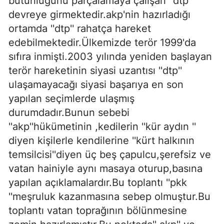
bütünlüğünü parçalamaya çalışan ''dtp''
devreye girmektedir.akp'nin hazırladığı
ortamda ''dtp'' rahatça hareket
edebilmektedir.Ülkemizde terör 1999'da
sıfıra inmişti.2003 yılında yeniden başlayan
terör hareketinin siyasi uzantısı ''dtp''
ulaşamayacağı siyasi başarıya en son
yapılan seçimlerde ulaşmış
durumdadır.Bunun sebebi
''akp''hükümetinin ,kedilerin ''kür aydın ''
diyen kişilerle kendilerine ''kürt halkının
temsilcisi''diyen üç beş çapulcu,şerefsiz ve
vatan hainiyle aynı masaya oturup,basına
yapılan açıklamalardır.Bu toplantı ''pkk
''meşruluk kazanmasına sebep olmuştur.Bu
toplantı vatan toprağının bölünmesine