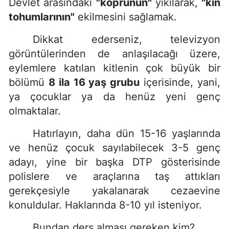
Devlet arasındaki
"köprünün"
yıkılarak,
"kin
tohumlarının"
ekilmesini sağlamak.
Dikkat ederseniz, televizyon
görüntülerinden de anlaşılacağı üzere,
eylemlere katılan kitlenin çok büyük bir
bölümü
8 ila 16 yaş grubu
içerisinde, yani,
ya çocuklar ya da henüz yeni genç
olmaktalar.
Hatırlayın, daha dün 15-16 yaşlarında
ve henüz çocuk sayılabilecek 3-5 genç
adayı, yine bir başka DTP gösterisinde
polislere ve araçlarına taş attıkları
gerekçesiyle yakalanarak cezaevine
konuldular. Haklarında 8-10 yıl isteniyor.
Bundan ders alması gereken kim?