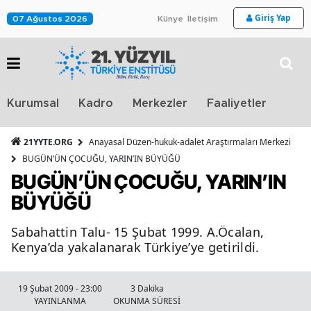
Giriş Yap
07 Ağustos 2026
Künye
İletişim
Stra
Kurumsal
Kadro
Merkezler
Faaliyetler
TV
21YYTE.ORG
Anayasal Düzen-hukuk-adalet Araştırmaları Merkezi
BUGÜN’ÜN ÇOCUĞU, YARIN’IN BÜYÜĞÜ
BUGÜN’ÜN ÇOCUĞU, YARIN’IN
BÜYÜĞÜ
Sabahattin Talu- 15 Şubat 1999. A.Öcalan,
Kenya’da yakalanarak Türkiye’ye getirildi.
19 Şubat 2009 - 23:00
3 Dakika
YAYINLANMA
OKUNMA SÜRESİ