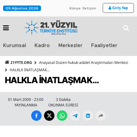
Giriş Yap
09 Ağustos 2026
Künye
İletişim
Stra
Kurumsal
Kadro
Merkezler
Faaliyetler
TV
21YYTE.ORG
Anayasal Düzen-hukuk-adalet Araştırmaları Merkezi
HALKLA İNATLAŞMAK…
HALKLA İNATLAŞMAK…
01 Mart 2009 - 23:00
3 Dakika
YAYINLANMA
OKUNMA SÜRESİ