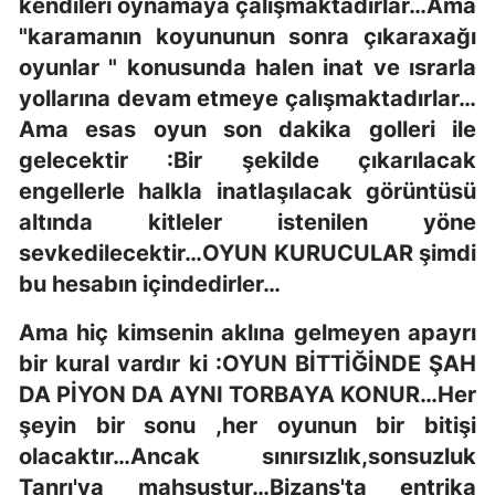
kendileri oynamaya çalışmaktadırlar…Ama
"karamanın koyununun sonra çıkaraxağı
oyunlar " konusunda halen inat ve ısrarla
yollarına devam etmeye çalışmaktadırlar…
Ama esas oyun son dakika golleri ile
gelecektir :Bir şekilde çıkarılacak
engellerle halkla inatlaşılacak görüntüsü
altında kitleler istenilen yöne
sevkedilecektir…OYUN KURUCULAR şimdi
bu hesabın içindedirler…
Ama hiç kimsenin aklına gelmeyen apayrı
bir kural vardır ki :OYUN BİTTİĞİNDE ŞAH
DA PİYON DA AYNI TORBAYA KONUR…Her
şeyin bir sonu ,her oyunun bir bitişi
olacaktır…Ancak sınırsızlık,sonsuzluk
Tanrı'ya mahsustur…Bizans'ta entrika