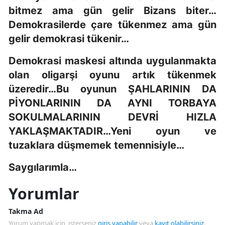
bitmez ama gün gelir Bizans biter…
Demokrasilerde çare tükenmez ama gün
gelir demokrasi tükenir…
Demokrasi maskesi altında uygulanmakta
olan oligarşi oyunu artık tükenmek
üzeredir…Bu oyunun ŞAHLARININ DA
PİYONLARININ DA AYNI TORBAYA
SOKULMALARININ DEVRİ HIZLA
YAKLAŞMAKTADIR…Yeni oyun ve
tuzaklara düşmemek temennisiyle…
Saygılarımla…
Yorumlar
Takma Ad
Yorum yapmak için, isterseniz
giriş yapabilir
veya
kayıt olabilirsiniz
.