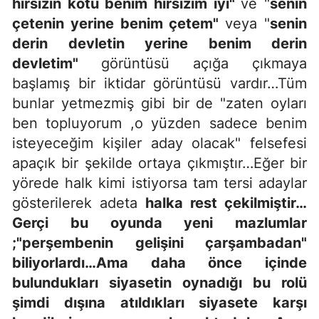
hırsızın kötü benim hırsızım iyi"
ve "
senin
çetenin yerine benim çetem"
veya "
senin
derin devletin yerine benim derin
devletim"
görüntüsü açığa çıkmaya
başlamış bir iktidar görüntüsü vardır…Tüm
bunlar yetmezmiş gibi bir de "zaten oyları
ben topluyorum ,o yüzden sadece benim
isteyeceğim kişiler aday olacak" felsefesi
apaçık bir şekilde ortaya çıkmıştır…Eğer bir
yörede halk kimi istiyorsa tam tersi adaylar
gösterilerek adeta
halka rest çekilmiştir…
Gerçi bu oyunda yeni mazlumlar
;"perşembenin gelişini çarşambadan"
biliyorlardı…Ama daha önce içinde
bulundukları siyasetin oynadığı bu rolü
şimdi dışına atıldıkları siyasete karşı