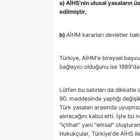
a) AİHS'nin ulusal yasaların ü
edilmiştir,
b)
AİHM kararları devletler bak
Türkiye, AİHM'e bireysel başvu
bağlayıcı olduğunu ise 1989'da 
Lütfen bu satırları da dikkatl
90. maddesinde yaptığı değişik
Türk yasaları arasında uyuşma
alınacağını kabul etti. İşte bu
"içtihat" yani "emsal" oluşturan
Hukukçular, Türkiye'de AİHS il