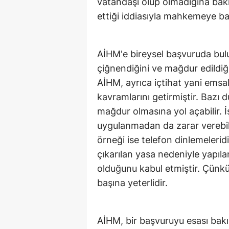
vatandaşı olup olmadığına bakm
ettiği iddiasıyla mahkemeye baş
AİHM'e bireysel başvuruda bulu
çiğnendiğini ve mağdur edildiği
AİHM, ayrıca içtihat yani emsal
kavramlarını getirmiştir. Bazı d
mağdur olmasına yol açabilir. İ
uygulanmadan da zarar verebil
örneği ise telefon dinlemelerid
çıkarılan yasa nedeniyle yapıl
olduğunu kabul etmiştir. Çünk
başına yeterlidir.
AİHM, bir başvuruyu esası bakı