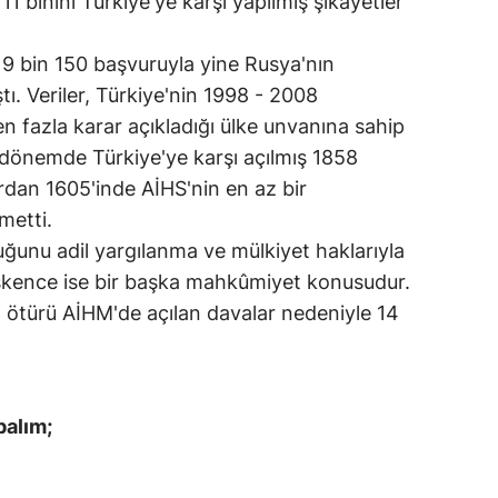
11 binini Türkiye'ye karşı yapılmış şikâyetler
 9 bin 150 başvuruyla yine Rusya'nın
tı. Veriler, Türkiye'nin 1998 - 2008
 fazla karar açıkladığı ülke unvanına sahip
dönemde Türkiye'ye karşı açılmış 1858
rdan 1605'inde AİHS'nin en az bir
metti.
uğunu adil yargılanma ve mülkiyet haklarıyla
. İşkence ise bir başka mahkûmiyet konusudur.
 ötürü AİHM'de açılan davalar nedeniyle 14
palım;