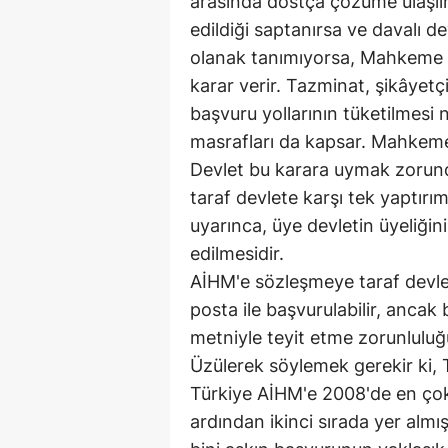
arasında dostça çözüme ulaşılm
edildiği saptanırsa ve davalı d
olanak tanımıyorsa, Mahkeme 
karar verir. Tazminat, şikâyetç
başvuru yollarının tüketilmesi
masrafları da kapsar. Mahkemeni
Devlet bu karara uymak zorunda
taraf devlete karşı tek yaptır
uyarınca, üye devletin üyeliği
edilmesidir.
AİHM'e sözleşmeye taraf devletl
posta ile başvurulabilir, ancak
metniyle teyit etme zorunlulu
Üzülerek söylemek gerekir ki, 
Türkiye AİHM'e 2008'de en çok 
ardından ikinci sırada yer almı