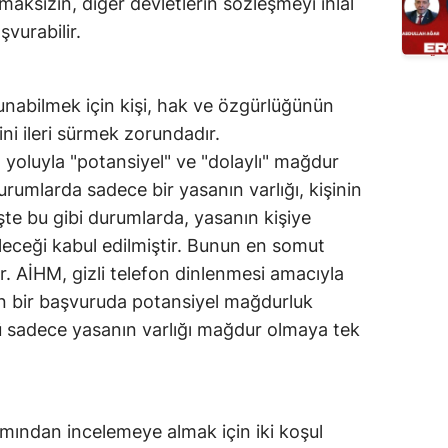
aksızın, diğer devletlerin sözleşmeyi ihlal
vurabilir.
nabilmek için kişi, hak ve özgürlüğünün
ni ileri sürmek zorundadır.
 yoluyla "potansiyel" ve "dolaylı" mağdur
urumlarda sadece bir yasanın varlığı, kişinin
şte bu gibi durumlarda, yasanın kişiye
eceği kabul edilmiştir. Bunun en somut
ir. AİHM, gizli telefon dinlenmesi amacıyla
an bir başvuruda potansiyel mağdurluk
ü sadece yasanın varlığı mağdur olmaya tek
mından incelemeye almak için iki koşul