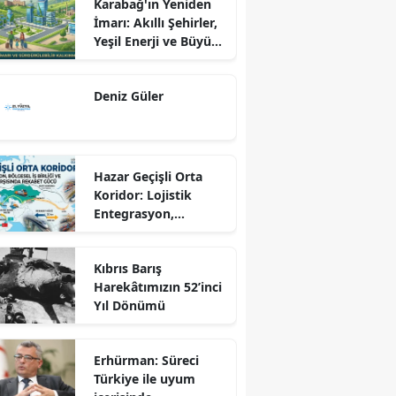
Karabağ'ın Yeniden
İmarı: Akıllı Şehirler,
Yeşil Enerji ve Büyük
Dönüş Programı
Ekseninde
Deniz Güler
Sürdürülebilir
Kalkınma
Hazar Geçişli Orta
Koridor: Lojistik
Entegrasyon,
Bölgesel İş Birliği ve
Kuzey Koridoru
Kıbrıs Barış
Karşısında Rekabet
Harekâtımızın 52’inci
Gücü
Yıl Dönümü
Erhürman: Süreci
Türkiye ile uyum