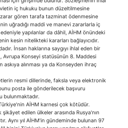
ası için girişimde bulunur. Sözleşmenin ihlal
evletin iç hukuku bunun düzeltilmesine
zarar gören tarafa tazminat ödenmesine
inin uğradığı maddi ve manevi zararlarla iç
 nedeniyle yapılanlar da dâhil, AİHM önündeki
n kesin nitelikteki kararları bağlayıcıdır.
dır. İnsan haklarına saygıyı ihlal eden bir
ım, Avrupa Konseyi statüsünün 8. Maddesi
nin askıya alınması ya da Konseyden ihraç
erin resmi dillerinde, faksla veya elektronik
 bunu posta ile gönderilecek başvuru
ğu bulunmaktadır.
Türkiye'nin AİHM karnesi çok kötüdür.
şikâyet edilen ülkeler arasında Rusya'nın
ştır. Aynı yıl AİHM'in gündeminde bulunan 97