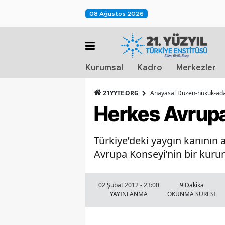
08 Ağustos 2026
Kurumsal
Kadro
Merkezler
21YYTE.ORG
Anayasal Düzen-hukuk-adal
Herkes Avrupa
Türkiye’deki yaygın kanının
Avrupa Konseyi’nin bir kuru
02 Şubat 2012 - 23:00
9 Dakika
YAYINLANMA
OKUNMA SÜRESİ