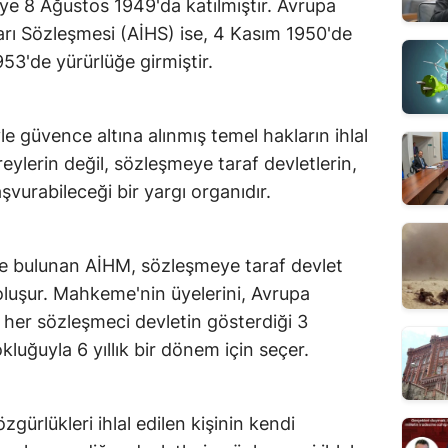
ye 8 Ağustos 1949'da katılmıştır. Avrupa
rı Sözleşmesi (AİHS) ise, 4 Kasım 1950'de
53'de yürürlüğe girmiştir.
e güvence altına alınmış temel hakların ihlal
ylerin değil, sözleşmeye taraf devletlerin,
şvurabileceği bir yargı organıdır.
e bulunan AİHM, sözleşmeye taraf devlet
 oluşur. Mahkeme'nin üyelerini, Avrupa
 her sözleşmeci devletin gösterdiği 3
luğuyla 6 yıllık bir dönem için seçer.
zgürlükleri ihlal edilen kişinin kendi