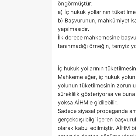
öngörmüştür:
a) İç hukuk yollarının tüketilme
b) Başvurunun, mahkûmiyet kar
yapılmasıdır.
İlk derece mahkemesine başvur
tanınmadığı örneğin, temyiz yo
İç hukuk yollarının tüketilmesi
Mahkeme eğer, iç hukuk yolunu
yolunun tüketilmesinin zorunlu 
süreklilik gösteriyorsa ve buna
yoksa AİHM'e gidilebilir.
Sadece siyasal propaganda amacı
gerçekdışı bilgi içeren başvuru
olarak kabul edilmiştir. AİHM bi