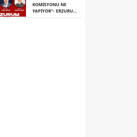
KOMİSYONU NE
YAPIYOR"- ERZURUM
PANELİ