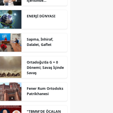
içerisinde
yürütüyoruz?!
ENERJİ DÜNYASI
Sapma, İnhiraf,
Dalalet, Gaflet
Ortadoğu’da G + 0
Dönemi; Savaş İçinde
Savaş
Fener Rum Ortodoks
Patrikhanesi
"TBMM'DE ÖCALAN