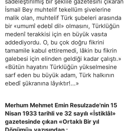
sadeleştirilmiş bir şeklile gazetesini çıkaran
İsmail Bey muhtelif tekellüm şivelerine
malik olan, muhtelif Türk şubeleri arasında
bir «umumî edebî dil» olmasını, Türklüğün
medenî terakkisi için en büyük vasıta
addediyordu. O, bu çok doğru fikrini
tamamile kabul ettiremedi, lâkin bu fikrin
galebesi için elinden geldiği kadar çalıştı.»
«Bütün hayatını Türklüğün yükselmesine
sarf eden bu büyük adam, Türk halkının
ebedî şükranına lâyıktır!...»
Merhum Mehmet Emin Resulzade'nin 15
Nisan 1933 tarihli ve 32 sayılı «İstiklâl»
gazetesinde çıkan «Ortaklı Bir yıl
Dönümü» yazısından :