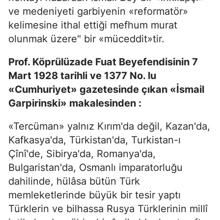
ve medeniyeti garbiyenin «reformatör»
kelimesine ithal ettiği mefhum murat
olunmak üzere" bir «müceddit»tir.
Prof. Köprülüzade Fuat Beyefendisinin 7
Mart 1928 tarihli ve 1377 No. lu
«Cumhuriyet» gazetesinde çıkan «İsmail
Garpirinski» makalesinden :
«Tercüman» yalnız Kırım'da değil, Kazan'da,
Kafkasya'da, Türkistan'da, Turkistan-ı
Çînî'de, Sibirya'da, Romanya'da,
Bulgaristan'da, Osmanlı imparatorluğu
dahilinde, hülâsa bütün Türk
memleketlerinde büyük bir tesir yaptı
Türklerin ve bilhassa Rusya Türklerinin millî