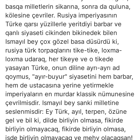
basqa milletlerin sikarına, sonra da quluna,
kölesine çevriler. Rusiya imperiyasının
Türke qarsı yüzillerle yeritdiyi barbar ve
qanlı siyaseti cikinden bikinedek bilen
Ismayıl bey çox gözel basa düsürdü ki,
rusiya türk torpaqlarını tike-tike, loxma-
loxma udaraq, her tikeye ve o tikede
yasayan Türke, onun diline ayrı-ayrı ad
qoymus, "ayır-buyur" siyasetini hem barbar,
hem de ustacasına yerine yetirmekle
imperiyaların en murdar klassik nümunesine
çevrilmisdir. Ismayıl bey sanki milletine
seslenmisdir: Ey Türk, ayıl, terpen, özüne
gel ve bil ki, dilde birliyin olmasa, fikirde
birliyin olmayacaq, fikirde birliyin olmasa,
isde birliyin olmayacaq ve mehv olacaqsan!