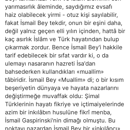
yarımasırlık âleminde, saydığımız evsafı
haiz olabilecek yirmi - otuz kişi sayılabilir,
fakat İsmail Bey tekdir, onun bir eşini daha,
değil yalnız geçen elli yılın içinden, hattâ bir
kaç asırlık İslâm ve Türk hayatından bulup
çıkarmak zordur. Bence İsmail Bey'i hakkile
tarif edebilecek bir sıfat vardır ki, o da
ulemayı nasaranın hazreti İsa'dan
bahsederken kullandıkları «muallim»
tâbiridir. İsmail Bey «Muallim» di; o bir kısım
beşeriyetin dünyaya ve hayata nazarlarını
değiştirmeğe muvaffak oldu: Şimal
Türklerinin hayatı fikriye ve içtimaiyelerinde
azim bir inkılâbın husulüne fikrî menba,
İsmail Gaspirinski'nin dimağı olmuştu. Bu
noktayı nazardan İsmail Bey bir «inkılâpçı»