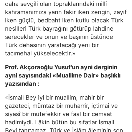
daha sevgili olan topraklarındaki millî
kahramanımıza yarın fakir iken zengin, zayıf
iken güçlü, bedbaht iken kutlu olacak Türk
nesilleri Türk bayrağını götürüp lahdine
serecekler ve onun ve başının üstünde
Türk dehasının yaratacağı yeni bir
tacımehal yükselecektir.»
Prof. Akçoraoğlu Yusuf'un ayni derginin
ayni sayısındaki «Muallime Dair» başlıklı
yazısından :
«İsmail Bey iyi bir muallim, mahir bir
gazeteci, mümtaz bir muharrir, içtimaî ve
siyasî bir mütefekkir ve faal bir cemaat
hadimiydi. Lâkin bütün bu sıfatlar İsmail
Beyi tanıtamaz. Türk ve İslâm âleminin son