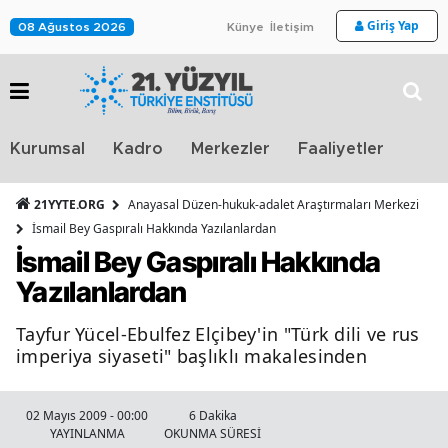
Giriş Yap
08 Ağustos 2026
Künye
İletişim
Stra
Kurumsal
Kadro
Merkezler
Faaliyetler
TV
21YYTE.ORG
Anayasal Düzen-hukuk-adalet Araştırmaları Merkezi
İsmail Bey Gaspıralı Hakkında Yazılanlardan
İsmail Bey Gaspıralı Hakkında
Yazılanlardan
Tayfur Yücel-Ebulfez Elçibey'in "Türk dili ve rus
imperiya siyaseti" başlıklı makalesinden
02 Mayıs 2009 - 00:00
6 Dakika
YAYINLANMA
OKUNMA SÜRESİ