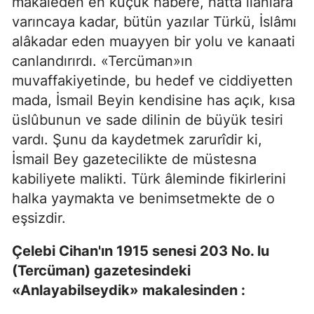
makaleden en küçük habere, hattâ ilânlara
varıncaya kadar, bütün yazılar Türkü, İslâmı
alâkadar eden muayyen bir yolu ve kanaati
canlandırırdı. «Tercüman»ın
muvaffakiyetinde, bu hedef ve ciddiyetten
mada, İsmail Beyin kendisine has açık, kısa
üslûbunun ve sade dilinin de büyük tesiri
vardı. Şunu da kaydetmek zarurîdir ki,
İsmail Bey gazetecilikte de müstesna
kabiliyete malikti. Türk âleminde fikirlerini
halka yaymakta ve benimsetmekte de o
eşsizdir.
Çelebi Cihan'ın 1915 senesi 203 No. lu
(Tercüman) gazetesindeki
«Anlayabilseydik» makalesinden :