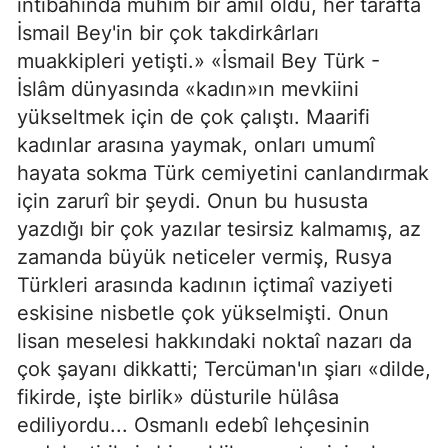
intibahında mühim bir âmil oldu, her tarafta
İsmail Bey'in bir çok takdirkârları
muakkipleri yetişti.» «İsmail Bey Türk -
İslâm dünyasında «kadın»ın mevkiini
yükseltmek için de çok çalıştı. Maarifi
kadınlar arasına yaymak, onları umumî
hayata sokma Türk cemiyetini canlandırmak
için zarurî bir şeydi. Onun bu hususta
yazdığı bir çok yazılar tesirsiz kalmamış, az
zamanda büyük neticeler vermiş, Rusya
Türkleri arasında kadının içtimaî vaziyeti
eskisine nisbetle çok yükselmişti. Onun
lisan meselesi hakkındaki noktaî nazarı da
çok şayanı dikkatti; Tercüman'ın şiarı «dilde,
fikirde, işte birlik» düsturile hülâsa
ediliyordu... Osmanlı edebî lehçesinin