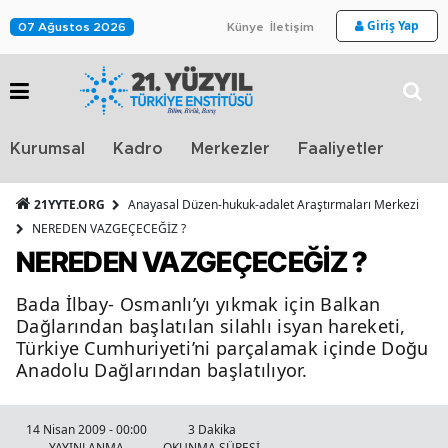
Giriş Yap
07 Ağustos 2026
Künye
İletişim
Stra
Kurumsal
Kadro
Merkezler
Faaliyetler
TV
21YYTE.ORG
Anayasal Düzen-hukuk-adalet Araştırmaları Merkezi
NEREDEN VAZGEÇECEĞİZ ?
NEREDEN VAZGEÇECEĞİZ ?
Bada İlbay- Osmanlı’yı yıkmak için Balkan
Dağlarından başlatılan silahlı isyan hareketi,
Türkiye Cumhuriyeti’ni parçalamak içinde Doğu
Anadolu Dağlarından başlatılıyor.
14 Nisan 2009 - 00:00
3 Dakika
YAYINLANMA
OKUNMA SÜRESİ