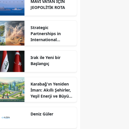
MAVİ VATAN İÇİN
JEOPOLİTİK ROTA
Strategic
Partnerships in
International
Relations: Reality or
Fantasy?
Irak ile Yeni bir
Başlangıç
Karabağ'ın Yeniden
İmarı: Akıllı Şehirler,
Yeşil Enerji ve Büyük
Dönüş Programı
Ekseninde
Deniz Güler
Sürdürülebilir
Kalkınma