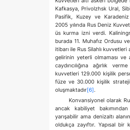
Kuvvetleri altı askeri bölged
Kafkasya, Privolzhsk Ural, Sib
Pasifik, Kuzey ve Karadeniz
2005 yılında Rus Deniz Kuvvetl
üs kurma izni verdi. Kalining
burada 11. Muhafız Ordusu ve 
itibarı ile Rus Silahlı kuvvetler
gelirinin yeterli olmaması ve
caydırıcılığına ağırlık verme
kuvvetleri 129.000 kişilik pers
füze ve 30.000 kişilik strate
oluşmaktadır
[6]
.
Konvansiyonel olarak Rus
ancak kabiliyet bakımından
yarışabilir ama denizaltı ala
oldukça zayıftır. Yapısal bir