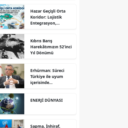
Hazar Geçişli Orta
Koridor: Lojistik
Entegrasyon,
Bölgesel İş Birliği ve
Kuzey Koridoru
Kıbrıs Barış
Karşısında Rekabet
Harekâtımızın 52’inci
Gücü
Yıl Dönümü
Erhürman: Süreci
Türkiye ile uyum
içerisinde
yürütüyoruz?!
ENERJİ DÜNYASI
Sapma, İnhiraf,