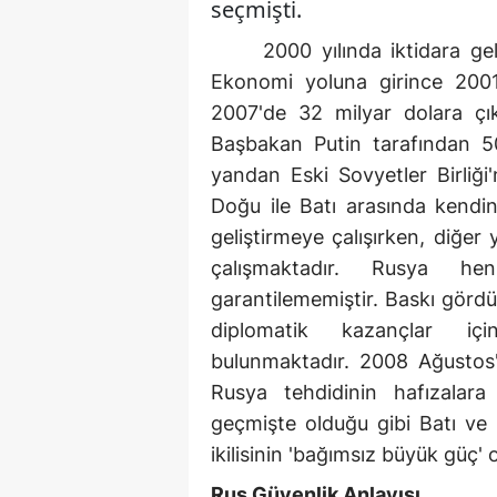
seçmişti.
2000 yılında iktidara gel
Ekonomi yoluna girince 2001
2007'de 32 milyar dolara çı
Başbakan Putin tarafından 50
yandan Eski Sovyetler Birliği
Doğu ile Batı arasında kendine
geliştirmeye çalışırken, diğe
çalışmaktadır. Rusya he
garantilememiştir. Baskı gör
diplomatik kazançlar içi
bulunmaktadır. 2008 Ağustos'
Rusya tehdidinin hafızalar
geçmişte olduğu gibi Batı ve 
ikilisinin 'bağımsız büyük güç'
Rus Güvenlik Anlayışı