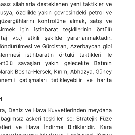
asız silahlarla desteklenen yeni taktikler ve
Rusya, özellikle yakın çevresindeki petrol ve
üzergâhlarını kontrolüne almak, satış ve
irmek için istihbarat teşkillerinin örtülü
ntaj vb.) etkili şekilde yararlanmaktadır.
öndürülmesi ve Gürcistan, Azerbaycan gibi
lenmesi istihbaratın örtülü taktikleri ile
rtülü savaşları yakın gelecekte Batının
i olarak Bosna-Hersek, Kırım, Abhazya, Güney
mli çatışmaları tetikleyebilir ve harita
i
 Kara, Deniz ve Hava Kuvvetlerinden meydana
ağımsız askeri teşkiller ise; Stratejik Füze
etleri ve Hava İndirme Birlikleridir. Kara