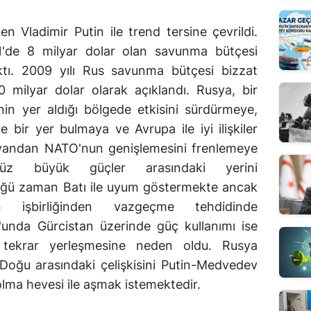
en Vladimir Putin ile trend tersine çevrildi.
'de 8 milyar dolar olan savunma bütçesi
ktı. 2009 yılı Rus savunma bütçesi bizzat
 milyar dolar olarak açıklandı. Rusya, bir
'nin yer aldığı bölgede etkisini sürdürmeye,
 bir yer bulmaya ve Avrupa ile iyi ilişkiler
r yandan NATO'nun genişlemesini frenlemeye
nüz büyük güçler arasındaki yerini
düğü zaman Batı ile uyum göstermekte ancak
n işbirliğinden vazgeçme tehdidinde
unda Gürcistan üzerinde güç kullanımı ise
a tekrar yerleşmesine neden oldu. Rusya
Doğu arasındaki çelişkisini Putin-Medvedev
 olma hevesi ile aşmak istemektedir.