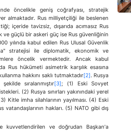
nde öncelikle geniş coğrafyası, stratejik
 almaktadır. Rus milliyetçiliği ile beslenen
tiği; içeride tavizsiz, dışarıda acımasız Rus
 ve güçlü bir askeri güç ise Rus güvenliğinin
000 yılında kabul edilen Rus Ulusal Güvenlik
a" stratejisi ile diplomatik, ekonomik ve
mlere öncelik vermektedir. Ancak kabul
nda Rus hükümeti asimetrik karşılık esasına
 kullanma hakkını saklı tutmaktadır
[2]
. Rusya
şekilde sıralanmıştır
[3]
; (1) Eski Sovyet
stekleri. (2) Rusya sınırları yakınındaki yerel
(3) Kitle imha silahlarının yayılması. (4) Eski
s vatandaşlarının hakları. (5) NATO gibi dış
e kuvvetlendirilen ve doğrudan Başkan'a