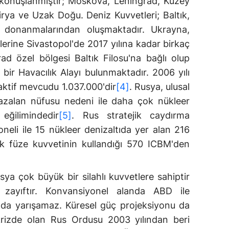
e konuşlanmıştır; Moskova, Leningrad, Kuzey
irya ve Uzak Doğu. Deniz Kuvvetleri; Baltık,
 donanmalarından oluşmaktadır. Ukrayna,
erine Sivastopol'de 2017 yılına kadar birkaç
rad özel bölgesi Baltık Filosu'na bağlı olup
bir Havacılık Alayı bulunmaktadır. 2006 yılı
i aktif mevcudu 1.037.000'dir
[4]
. Rusya, ulusal
 azalan nüfusu nedeni ile daha çok nükleer
 eğilimindedir
[5]
. Rus stratejik caydırma
oneli ile 15 nükleer denizaltıda yer alan 216
jik füze kuvvetinin kullandığı 570 ICBM'den
ya çok büyük bir silahlı kuvvetlere sahiptir
 zayıftır. Konvansiyonel alanda ABD ile
nında yarışamaz. Küresel güç projeksiyonu da
 krizde olan Rus Ordusu 2003 yılından beri