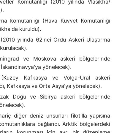
vetler Komutanlığı (2010 yılında Vlasikha/
).
a komutanlığı (Hava Kuvvet Komutanlığı
ikha'da kuruldu).
 (2010 yılında 62'nci Ordu Askeri Ulaştırma
 kurulacak).
eningrad ve Moskova askeri bölgelerinde
 İskandinavya'ya yönelecek).
(Kuzey Kafkasya ve Volga-Ural askeri
dı, Kafkasya ve Orta Asya'ya yönelecek).
zak Doğu ve Sibirya askeri bölgelerinde
önelecek).
iç diğer deniz unsurları filotilla yapısına
 komutanlıklara bağlandı. Arktik bölgelerdeki
arların korunması için ayrı bir düzenleme