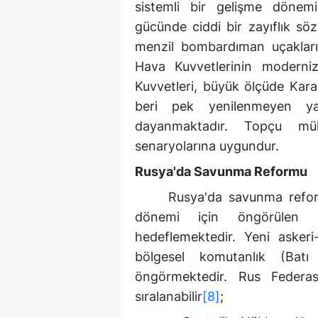
sistemli bir gelişme dönemi
gücünde ciddi bir zayıflık s
menzil bombardıman uçakları 
Hava Kuvvetlerinin moderniz
Kuvvetleri, büyük ölçüde Kara 
beri pek yenilenmeyen y
dayanmaktadır. Topçu m
senaryolarına uygundur.
Rusya'da Savunma Reformu
Rusya'da savunma refor
dönemi için öngörülen sav
hedeflemektedir. Yeni asker
bölgesel komutanlık (Ba
öngörmektedir. Rus Federas
sıralanabilir
[8]
;