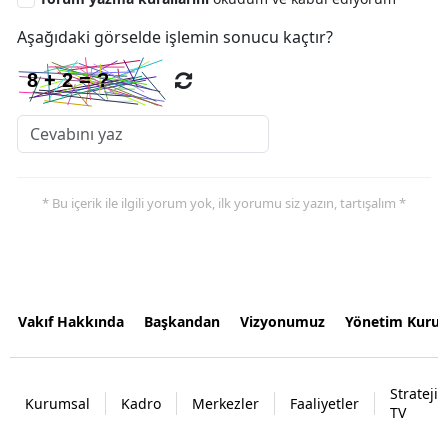
Aşağıdaki görselde işlemin sonucu kaçtır?
* Bu içerik ile ilgili yorum yok, ilk yorumu siz yazın, tartışalım *
Vakıf Hakkında
Başkandan
Vizyonumuz
Yönetim Kurul
Strateji
Kurumsal
Kadro
Merkezler
Faaliyetler
TV