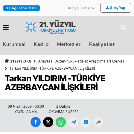
Giriş Yap
07 Ağustos 2026
Künye
İletişim
Stra
Kurumsal
Kadro
Merkezler
Faaliyetler
TV
21YYTE.ORG
Anayasal Düzen-hukuk-adalet Araştırmaları Merkezi
Tarkan YILDIRIM -TÜRKİYE AZERBAYCAN İLİŞKİLERİ
Tarkan YILDIRIM -TÜRKİYE
AZERBAYCAN İLİŞKİLERİ
09 Nisan 2009 - 00:00
2 Dakika
YAYINLANMA
OKUNMA SÜRESİ