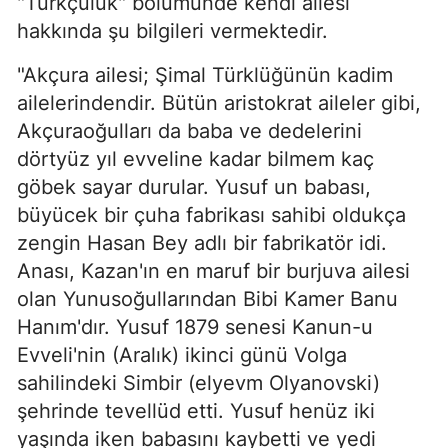
"Türkçülük" bölümünde kendi ailesi
hakkında şu bilgileri vermektedir.
"Akçura ailesi; Şimal Türklüğünün kadim
ailelerindendir. Bütün aristokrat aileler gibi,
Akçuraoğulları da baba ve dedelerini
dörtyüz yıl evveline kadar bilmem kaç
göbek sayar durular. Yusuf un babası,
büyücek bir çuha fabrikası sahibi oldukça
zengin Hasan Bey adlı bir fabrikatör idi.
Anası, Kazan'ın en maruf bir burjuva ailesi
olan Yunusoğullarından Bibi Kamer Banu
Hanım'dır. Yusuf 1879 senesi Kanun-u
Evveli'nin (Aralık) ikinci günü Volga
sahilindeki Simbir (elyevm Olyanovski)
şehrinde tevellüd etti. Yusuf henüz iki
yaşında iken babasını kaybetti ve yedi