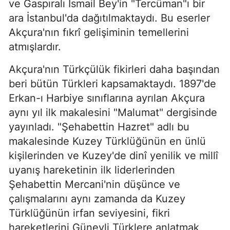
ve Gaspıralı İsmail Bey'in "Tercüman"ı bir
ara İstanbul'da dağıtılmaktaydı. Bu eserler
Akçura'nın fıkrî gelişiminin temellerini
atmışlardır.
Akçura'nın Türkçülük fikirleri daha başından
beri bütün Türkleri kapsamaktaydı. 1897'de
Erkan-ı Harbiye sınıflarına ayrılan Akçura
aynı yıl ilk makalesini "Malumat" dergisinde
yayınladı. "Şehabettin Hazret" adlı bu
makalesinde Kuzey Türklüğünün en ünlü
kişilerinden ve Kuzey'de dinî yenilik ve millî
uyanış hareketinin ilk liderlerinden
Şehabettin Mercani'nin düşünce ve
çalışmalarını aynı zamanda da Kuzey
Türklüğünün irfan seviyesini, fikri
hareketlerini Güneyli Türklere anlatmak