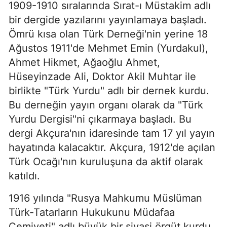
1909-1910 sıralarında Sırat-ı Müstakim adlı
bir dergide yazılarını ya­yınlamaya başladı.
Ömrü kısa olan Türk Derneği'nin yerine 18
Ağustos 1911'de Mehmet Emin (Yurdakul),
Ahmet Hikmet, Ağaoğlu Ahmet,
Hüseyinzade Ali, Doktor Akil Muhtar ile
birlikte "Türk Yurdu" adlı bir dernek kurdu.
Bu derneğin yayın organı olarak da "Türk
Yurdu Dergisi"ni çıkarmaya başladı. Bu
dergi Akçura'nın idaresinde tam 17 yıl yayın
hayatında kalacaktır. Akçura, 1912'de açılan
Türk Ocağı'nın kuruluşuna da aktif olarak
katıldı.
1916 yılında "Rusya Mahkumu Müslüman
Türk-Tatarların Hukukunu Müdafaa
Cemiyeti" adlı büyük bir siyasi örgüt kurdu.