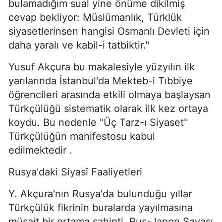
bulamadığım sual yine önüme dikilmiş
cevap bekliyor: Müslümanlık, Türklük
siyasetlerinsen hangisi Osmanlı Devleti için
daha yaralı ve kabil-i tatbiktir.''
Yusuf Akçura bu makalesiyle yüzyılın ilk
yarılarında İstanbul'da Mekteb-i Tıbbiye
öğrencileri arasında etkili olmaya başlaysan
Türkçülüğü sistematik olarak ilk kez ortaya
koydu. Bu nedenle ''Üç Tarz-ı Siyaset''
Türkçülüğün manifestosu kabul
edilmektedir .
Rusya'daki Siyasî Faaliyetleri
Y. Akçura'nın Rusya'da bulunduğu yıllar
Türkçülük fikrinin buralarda yayılmasına
müsait bir ortama sahipti. Rus-Japon Savaşı