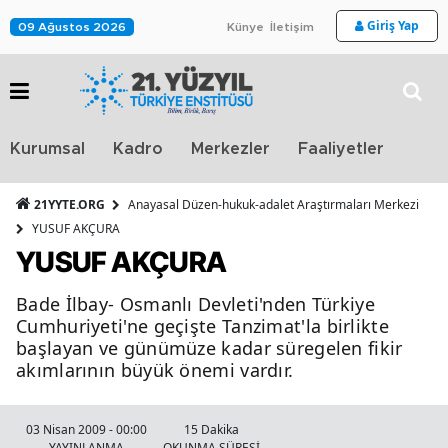
Giriş Yap
09 Ağustos 2026
Künye
İletişim
Stra
Kurumsal
Kadro
Merkezler
Faaliyetler
TV
21YYTE.ORG
Anayasal Düzen-hukuk-adalet Araştırmaları Merkezi
YUSUF AKÇURA
YUSUF AKÇURA
Bade İlbay- Osmanlı Devleti'nden Türkiye
Cumhuriyeti'ne geçişte Tanzimat'la birlikte
başlayan ve günümüze kadar süregelen fikir
akımlarının büyük önemi vardır.
03 Nisan 2009 - 00:00
15 Dakika
YAYINLANMA
OKUNMA SÜRESİ