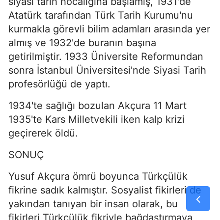
siyasî tarih hocalığına baş­lamış, 1931'de
Atatürk tarafından Türk Tarih Kurumu'nu
kurmakla görevli bilim adamları arasında yer
almış ve 1932'de buranın başına
getirilmiştir. 1933 Üniversite Reformundan
sonra İstanbul Üniversitesi'nde Siyasi Tarih
profesörlüğü de yaptı.
1934'te sağlığı bozulan Akçura 11 Mart
1935'te Kars Milletvekili iken kalp krizi
geçirerek öldü.
SONUÇ
Yusuf Akçura ömrü boyunca Türkçülük
fikrine sadık kalmıştır. Sosya­list fikirleri de
yakından tanıyan bir insan olarak, bu
fikirleri Türkçülük fikriyle bağdaştırmaya