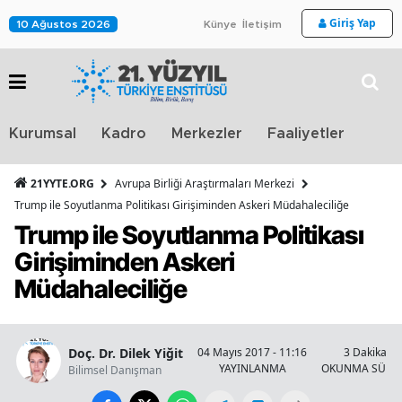
Giriş Yap
10 Ağustos 2026
Künye
İletişim
Stra
Kurumsal
Kadro
Merkezler
Faaliyetler
TV
21YYTE.ORG
Avrupa Birliği Araştırmaları Merkezi
Trump ile Soyutlanma Politikası Girişiminden Askeri Müdahaleciliğe
Trump ile Soyutlanma Politikası
Girişiminden Askeri
Müdahaleciliğe
Doç. Dr. Dilek Yiğit
04 Mayıs 2017 - 11:16
3 Dakika
YAYINLANMA
OKUNMA SÜRES
Bilimsel Danışman