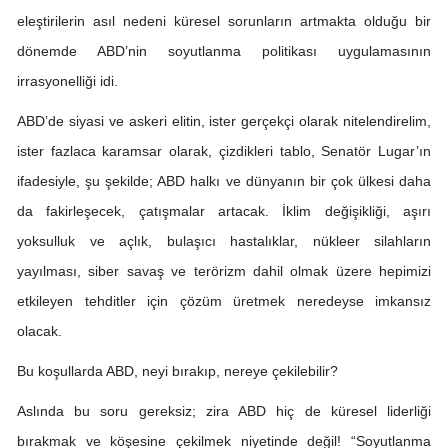
eleştirilerin asıl nedeni küresel sorunların artmakta olduğu bir
dönemde ABD’nin soyutlanma politikası uygulamasının
irrasyonelliği idi.
ABD’de siyasi ve askeri elitin, ister gerçekçi olarak nitelendirelim,
ister fazlaca karamsar olarak, çizdikleri tablo, Senatör Lugar’ın
ifadesiyle, şu şekilde; ABD halkı ve dünyanın bir çok ülkesi daha
da fakirleşecek, çatışmalar artacak. İklim değişikliği, aşırı
yoksulluk ve açlık, bulaşıcı hastalıklar, nükleer silahların
yayılması, siber savaş ve terörizm dahil olmak üzere hepimizi
etkileyen tehditler için çözüm üretmek neredeyse imkansız
olacak.
Bu koşullarda ABD, neyi bırakıp, nereye çekilebilir?
Aslında bu soru gereksiz; zira ABD hiç de küresel liderliği
bırakmak ve köşesine çekilmek niyetinde değil! “Soyutlanma