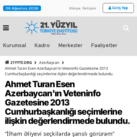
Giriş Yap
06 Ağustos 2026
Künye
İletişim
Stra
Kurumsal
Kadro
Merkezler
Faaliyetler
TV
21YYTE.ORG
Azerbaycan
Ahmet Turan Esen Azerbaycan'ın Veteninfo Gazetesine 2013
Cumhurbaşkanlığı seçimlerine ilişkin değerlendirmede bulundu.
Ahmet Turan Esen
Azerbaycan'ın Veteninfo
Gazetesine 2013
Cumhurbaşkanlığı seçimlerine
ilişkin değerlendirmede bulundu.
“İlham Əliyevi seçkilərdə şanslı görürəm”