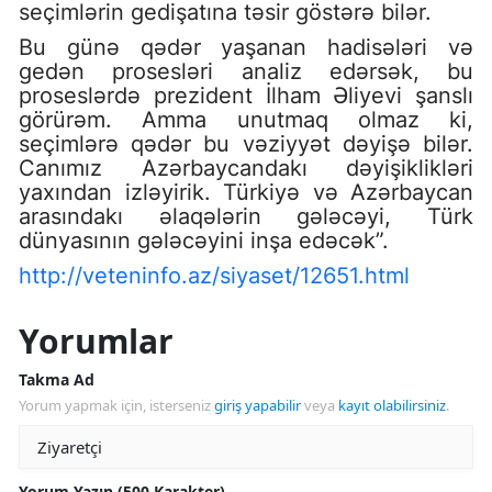
seçimlərin gedişatına təsir göstərə bilər.
Bu günə qədər yaşanan hadisələri və
gedən prosesləri analiz edərsək, bu
proseslərdə prezident İlham Əliyevi şanslı
görürəm. Amma unutmaq olmaz ki,
seçimlərə qədər bu vəziyyət dəyişə bilər.
Canımız Azərbaycandakı dəyişiklikləri
yaxından izləyirik. Türkiyə və Azərbaycan
arasındakı əlaqələrin gələcəyi, Türk
dünyasının gələcəyini inşa edəcək”.
http://veteninfo.az/siyaset/12651.html
Yorumlar
Takma Ad
Yorum yapmak için, isterseniz
giriş yapabilir
veya
kayıt olabilirsiniz
.
Yorum Yazın (500 Karakter)