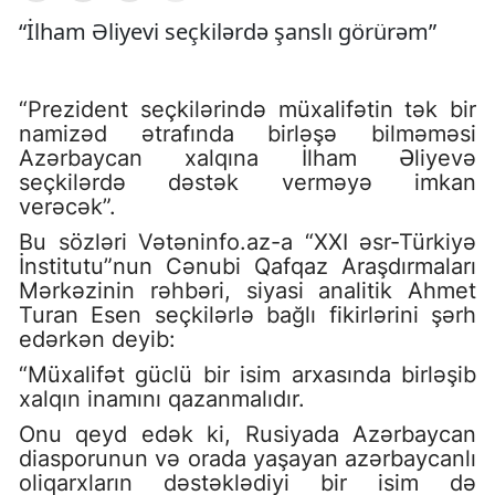
“İlham Əliyevi seçkilərdə şanslı görürəm”
“Prezident seçkilərində müxalifətin tək bir
namizəd ətrafında birləşə bilməməsi
Azərbaycan xalqına İlham Əliyevə
seçkilərdə dəstək verməyə imkan
verəcək”.
Bu sözləri Vətəninfo.az-a “XXI əsr-Türkiyə
İnstitutu”nun Cənubi Qafqaz Araşdırmaları
Mərkəzinin rəhbəri, siyasi analitik Ahmet
Turan Esen seçkilərlə bağlı fikirlərini şərh
edərkən deyib:
“Müxalifət güclü bir isim arxasında birləşib
xalqın inamını qazanmalıdır.
Onu qeyd edək ki, Rusiyada Azərbaycan
diasporunun və orada yaşayan azərbaycanlı
oliqarxların dəstəklədiyi bir isim də