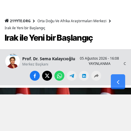
21YYTE.ORG
Orta Doğu Ve Afrika Araştırmaları Merkezi
Irak ile Yeni bir Başlangıç
Irak ile Yeni bir Başlangıç
Prof. Dr. Sema Kalaycıoğlu
05 Ağustos 2026 - 16:08
YAYINLANMA
OKU
Merkez Başkanı