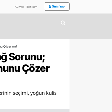
Giriş Yap
Künye
İletişim
nu Çözer mi?
ağ Sorunu;
ununu Çözer
rinin seçimi, yoğun kulis