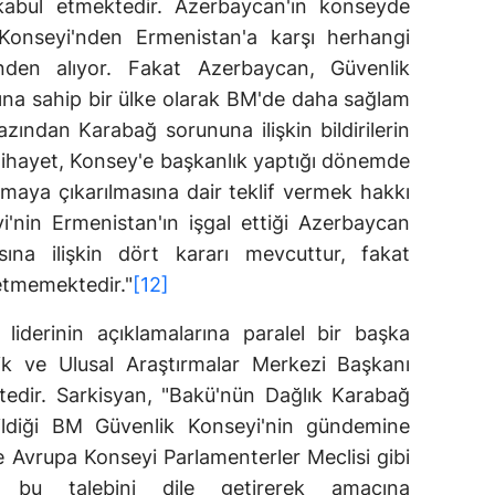
r kabul etmektedir. Azerbaycan'ın konseyde
 Konseyi'nden Ermenistan'a karşı herhangi
linden alıyor. Fakat Azerbaycan, Güvenlik
na sahip bir ülke olarak BM'de daha sağlam
zından Karabağ sorununa ilişkin bildirilerin
ihayet, Konsey'e başkanlık yaptığı dönemde
şmaya çıkarılmasına dair teklif vermek hakkı
'nin Ermenistan'ın işgal ettiği Azerbaycan
sına ilişkin dört kararı mevcuttur, fakat
etmemektedir."
[12]
liderinin açıklamalarına paralel bir başka
ik ve Ulusal Araştırmalar Merkezi Başkanı
edir. Sarkisyan, "Bakü'nün Dağlık Karabağ
çildiği BM Güvenlik Konseyi'nin gündemine
te Avrupa Konseyi Parlamenterler Meclisi gibi
e bu talebini dile getirerek amacına