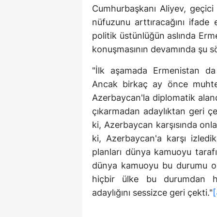
Cumhurbaşkanı Aliyev, geçici 
nüfuzunu arttıracağını ifade 
politik üstünlüğün aslında Erme
konuşmasının devamında şu sözl
"İlk aşamada Ermenistan da k
Ancak birkaç ay önce muhteme
Azerbaycan'la diplomatik alan
çıkarmadan adaylıktan geri çek
ki, Azerbaycan karşısında onlar 
ki, Azerbaycan'a karşı izledikl
planları dünya kamuoyu taraf
dünya kamuoyu bu durumu olu
hiçbir ülke bu durumdan h
adaylığını sessizce geri çekti."
[