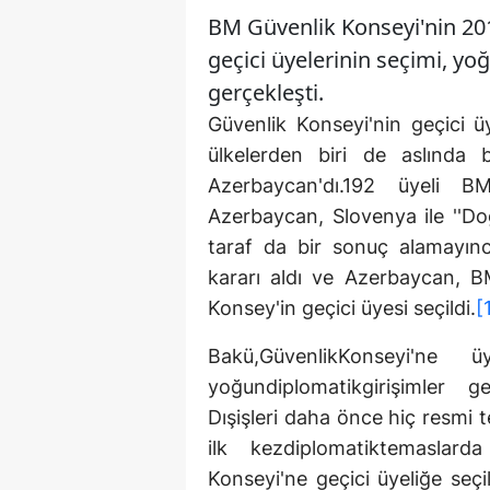
BM Güvenlik Konseyi'nin 201
geçici üyelerinin seçimi, yo
gerçekleşti.
Güvenlik Konseyi'nin geçici ü
ülkelerden biri de aslında 
Azerbaycan'dı.192 üyeli B
Azerbaycan, Slovenya ile ''Doğ
taraf da bir sonuç alamayın
kararı aldı ve Azerbaycan, B
Konsey'in geçici üyesi seçildi.
[
Bakü,GüvenlikKonseyi'ne ü
yoğundiplomatikgirişimler 
Dışişleri daha önce hiç resmi t
ilk kezdiplomatiktemaslarda
Konseyi'ne geçici üyeliğe seç