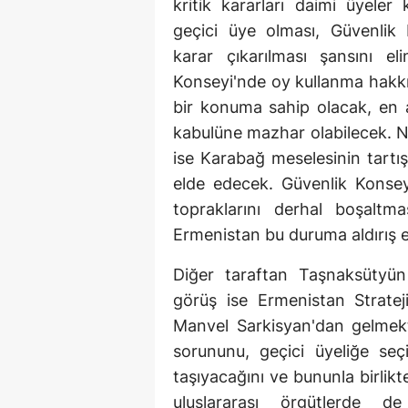
kritik kararları daimi üyele
geçici üye olması, Güvenlik
karar çıkarılması şansını e
Konseyi'nde oy kullanma hakkı
bir konuma sahip olacak, en a
kabulüne mazhar olabilecek. N
ise Karabağ meselesinin tartı
elde edecek. Güvenlik Konseyi
topraklarını derhal boşaltma
Ermenistan bu duruma aldırış 
Diğer taraftan Taşnaksütyün 
görüş ise Ermenistan Stratej
Manvel Sarkisyan'dan gelmekt
sorununu, geçici üyeliğe se
taşıyacağını ve bununla birlik
uluslararası örgütlerde d