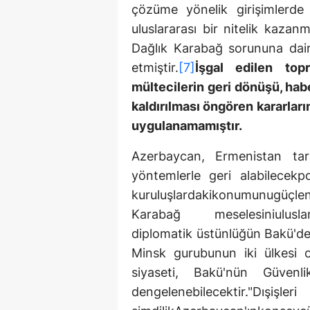
çözüme yönelik girişimlerde y
uluslararası bir nitelik kazanmı
Dağlık Karabağ sorununa dair
etmiştir.
[7]
İşgal edilen topr
mültecilerin geri dönüşü, hab
kaldırılması öngören kararlar
uygulanamamıştır.
Azerbaycan, Ermenistan tara
yöntemlerle geri alabilecekpo
kuruluşlardakikonumunugüçlen
Karabağ meselesiniulusla
diplomatik üstünlüğün Bakü'de
Minsk gurubunun iki ülkesi 
siyaseti, Bakü'nün Güvenl
dengelenebilece