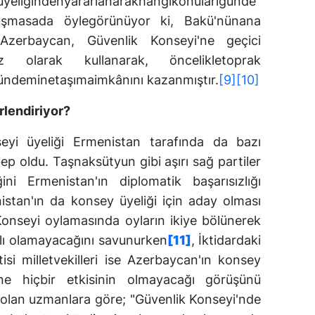
üyeliğindenyararlanarakhangikonularıgünde
uşmasada öylegörünüyor ki, Bakü'nünana
Azerbaycan, Güvenlik Konseyi'ne geçici
z olarak kullanarak, öncelikletoprak
ndeminetaşımaimkânını kazanmıştır.
[9]
[10]
rlendiriyor?
eyi üyeliği Ermenistan tarafında da bazı
p oldu. Taşnaksütyun gibi aşırı sağ partiler
ni Ermenistan'ın diplomatik başarısızlığı
istan'ın da konsey üyeliği için aday olması
Konseyi oylamasında oyların ikiye bölünerek
lı olamayacağını savunurken
[11]
, İktidardaki
si milletvekilleri ise Azerbaycan'ın konsey
ne hiçbir etkisinin olmayacağı görüşünü
 olan uzmanlara göre; "Güvenlik Konseyi'nde