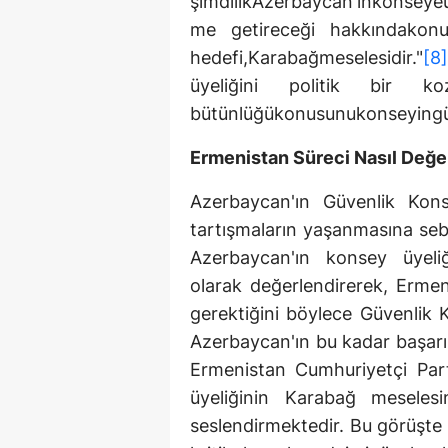
şimdilikAzerbaycan'ınkonseye
me getireceği hakkındakon
hedefi,Karabağmeselesidir."
[8]
üyeliğini politik bir ko
bütünlüğükonusunukonseyingü
Ermenistan Süreci Nasıl Değe
Azerbaycan'ın Güvenlik Kons
tartışmaların yaşanmasına sebe
Azerbaycan'ın konsey üyeliği
olarak değerlendirerek, Ermen
gerektiğini böylece Güvenlik 
Azerbaycan'ın bu kadar başarı
Ermenistan Cumhuriyetçi Parti
üyeliğinin Karabağ meselesi
seslendirmektedir. Bu görüşte