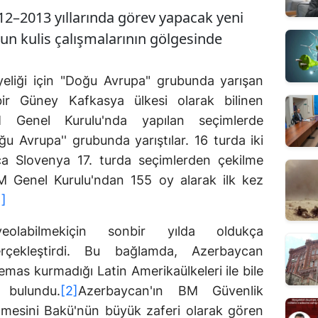
2–2013 yıllarında görev yapacak yeni
ğun kulis çalışmalarının gölgesinde
yeliği için "Doğu Avrupa" grubunda yarışan
bir Güney Kafkasya ülkesi olarak bilinen
M Genel Kurulu'nda yapılan seçimlerde
u Avrupa'' grubunda yarıştılar. 16 turda iki
ca Slovenya 17. turda seçimlerden çekilme
M Genel Kurulu'ndan 155 oy alarak ilk kez
1]
yeolabilmekiçin sonbir yılda oldukça
gerçekleştirdi. Bu bağlamda, Azerbaycan
emas kurmadığı Latin Amerikaülkeleri ile bile
 bulundu.
[2]
Azerbaycan'ın BM Güvenlik
ilmesini Bakü'nün büyük zaferi olarak gören