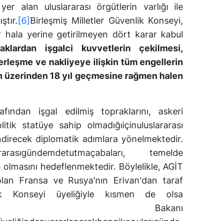
er alan uluslararası örgütlerin varlığı ile
ştır.
[6]
Birleşmiş Milletler Güvenlik Konseyi,
 hala yerine getirilmeyen dört karar kabul
aklardan işgalci kuvvetlerin çekilmesi,
erleşme ve nakliyeye ilişkin tüm engellerin
ın üzerinden 18 yıl geçmesine rağmen halen
fından işgal edilmiş topraklarını, askeri
litik statüye sahip olmadığıiçinuluslararası
direcek diplomatik adımlara yönelmektedir.
rarasıgündemdetutmaçabaları, temelde
 olmasını hedeflenmektedir. Böylelikle, AGİT
olan Fransa ve Rusya'nın Erivan'dan taraf
ik Konseyi üyeliğiyle kısmen de olsa
ktir."Dışişleri Bakanı