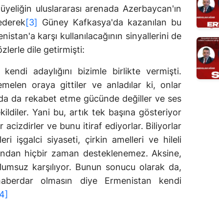
üyeliğin uluslararası arenada Azerbaycan'ın
ederek
[3]
Güney Kafkasya'da kazanılan bu
nistan'a karşı kullanılacağının sinyallerini de
erle dile getirmişti:
endi adaylığını bizimle birlikte vermişti.
len oraya gittiler ve anladılar ki, onlar
da da rekabet etme gücünde değiller ve ses
ildiler. Yani bu, artık tek başına gösteriyor
acizdirler ve bunu itiraf ediyorlar. Biliyorlar
eri işgalci siyaseti, çirkin amelleri ve hileli
ından hiçbir zaman desteklenemez. Aksine,
msuz karşılıyor. Bunun sonucu olarak da,
aberdar olmasın diye Ermenistan kendi
4]