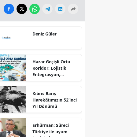
Deniz Güler
Hazar Geçişli Orta
Koridor: Lojistik
Entegrasyon,
Bölgesel İş Birliği ve
Kuzey Koridoru
Kıbrıs Barış
Karşısında Rekabet
Harekâtımızın 52’inci
Gücü
Yıl Dönümü
Erhürman: Süreci
Türkiye ile uyum