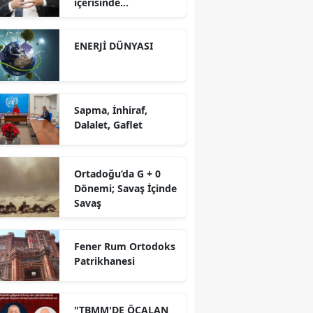
içerisinde
yürütüyoruz?!
ENERJİ DÜNYASI
Sapma, İnhiraf,
Dalalet, Gaflet
Ortadoğu’da G + 0
Dönemi; Savaş İçinde
Savaş
Fener Rum Ortodoks
Patrikhanesi
"TBMM'DE ÖCALAN