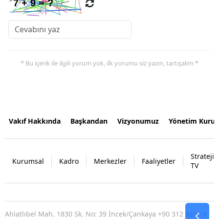
* Bu içerik ile ilgili yorum yok, ilk yorumu siz yazın, tartışalım *
Vakıf Hakkında
Başkandan
Vizyonumuz
Yönetim Kurul
Strateji
Kurumsal
Kadro
Merkezler
Faaliyetler
TV
Ahlatlıbel Mah. 1830 Sk. No: 39 İncek/Çankaya +90 312 489 18