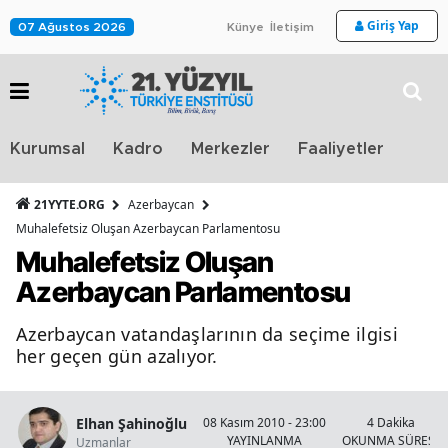
Giriş Yap
07 Ağustos 2026
Künye
İletişim
Stra
Kurumsal
Kadro
Merkezler
Faaliyetler
TV
21YYTE.ORG
Azerbaycan
Muhalefetsiz Oluşan Azerbaycan Parlamentosu
Muhalefetsiz Oluşan
Azerbaycan Parlamentosu
Azerbaycan vatandaşlarının da seçime ilgisi
her geçen gün azalıyor.
Elhan Şahinoğlu
08 Kasım 2010 - 23:00
4 Dakika
YAYINLANMA
OKUNMA SÜRESİ
Uzmanlar