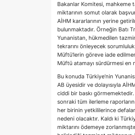
Bakanlar Komitesi, mahkeme ta
miktarının somut olarak başvu
AİHM kararlarının yerine getiril
bulunmaktadır. Örneğin Batı Tr
Yunanistan, hükmedilen tazmina
tekrarını önleyecek sorumlulukl
Müftü’lerin göreve iade edilme
Müftü atamayı sürdürmesi en ne
Bu konuda Türkiye’nin Yunanist
AB üyesidir ve dolayısıyla Aİ
ciddi bir baskı görmemektedir
sonraki tüm ilerleme raporların
her birinin yetkililerince defal
nedeni olacaktır. Kaldı ki Tü
miktarını ödemeye zorlanmıştır