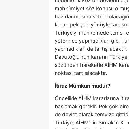
nedenle ilk kez bir devletin aç
mahkûmiyet söz konusu olmuştu
hazırlanmasına sebep olacağın
kararı pek çok yönüyle tartışm
Türkiye’yi mahkemede temsil ed
yeterince yapmadıkları gibi Tür
yapmadıkları da tartışılacaktır
Davutoğlu’nun kararın Türkiye 
sözünden hareketle AİHM karar
noktası tartışılacaktır.
İtiraz Mümkün müdür?
Öncelikle AİHM kararlarına it
başlamak gerekir. Pek çok birey
de devlet olarak temyize gitti
Türkiye, AİHM’nin Şırnak’ın Ku