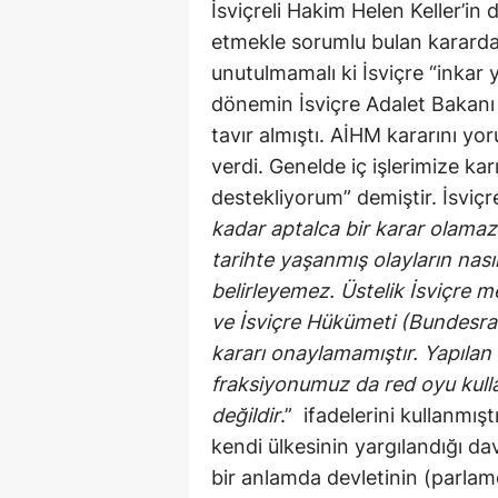
İsviçreli Hakim Helen Keller’in d
etmekle sorumlu bulan kararda
unutulmamalı ki İsviçre “inkar
dönemin İsviçre Adalet Bakanı
tavır almıştı. AİHM kararını y
verdi. Genelde iç işlerimize k
destekliyorum” demiştir. İsviçr
kadar aptalca bir karar olamaz 
tarihte yaşanmış olayların nasıl
belirleyemez. Üstelik İsviçre m
ve İsviçre Hükümeti (Bundesrat
kararı onaylamamıştır. Yapılan 
fraksiyonumuz da red oyu kullan
değildir
.” ifadelerini kullanmışt
kendi ülkesinin yargılandığı d
bir anlamda devletinin (parlame