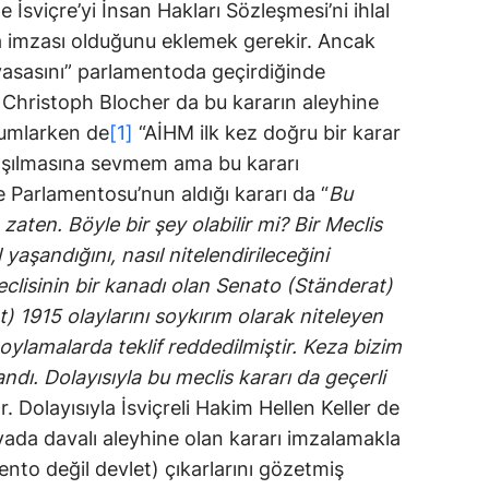
e İsviçre’yi İnsan Hakları Sözleşmesi’ni ihlal
 imzası olduğunu eklemek gerekir. Ancak
 yasasını” parlamentoda geçirdiğinde
 Christoph Blocher da bu kararın aleyhine
orumlarken de
[1]
“AİHM ilk kez doğru bir karar
arışılmasına sevmem ama bu kararı
e Parlamentosu’nun aldığı kararı da “
Bu
zaten. Böyle bir şey olabilir mi? Bir Meclis
 yaşandığını, nasıl nitelendirileceğini
eclisinin bir kanadı olan Senato (Ständerat)
) 1915 olaylarını soykırım olarak niteleyen
oylamalarda teklif reddedilmiştir. Keza bizim
dı. Dolayısıyla bu meclis kararı da geçerli
ır. Dolayısıyla İsviçreli Hakim Hellen Keller de
avada davalı aleyhine olan kararı imzalamakla
nto değil devlet) çıkarlarını gözetmiş