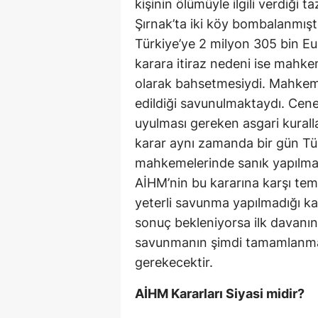
kişinin ölümüyle ilgili verdiği 
Şırnak’ta iki köy bombalanmı
Türkiye’ye 2 milyon 305 bin Eu
karara itiraz nedeni ise mahke
olarak bahsetmesiydi. Mahkeme
edildiği savunulmaktaydı. Cen
uyulması gereken asgari kurallar
karar aynı zamanda bir gün Türk
mahkemelerinde sanık yapılma
AİHM’nin bu kararına karşı tem
yeterli savunma yapılmadığı kan
sonuç bekleniyorsa ilk davanın
savunmanın şimdi tamamlanma
gerekecektir.
AİHM Kararları Siyasi midir?