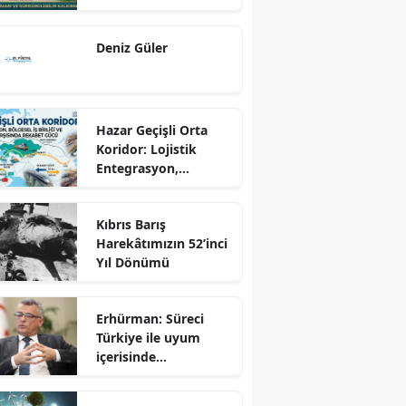
Dönüş Programı
Ekseninde
Deniz Güler
Sürdürülebilir
Kalkınma
Hazar Geçişli Orta
Koridor: Lojistik
Entegrasyon,
Bölgesel İş Birliği ve
Kuzey Koridoru
Kıbrıs Barış
Karşısında Rekabet
Harekâtımızın 52’inci
Gücü
Yıl Dönümü
Erhürman: Süreci
Türkiye ile uyum
içerisinde
yürütüyoruz?!