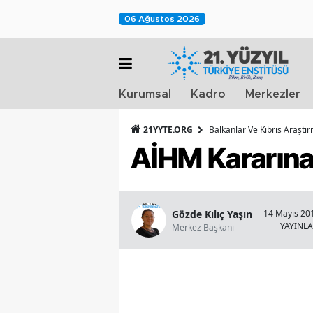
06 Ağustos 2026
Kurumsal
Kadro
Merkezler
21YYTE.ORG
Balkanlar Ve Kıbrıs Araştı
AİHM Kararına 
Gözde Kılıç Yaşın
14 Mayıs 201
YAYINL
Merkez Başkanı