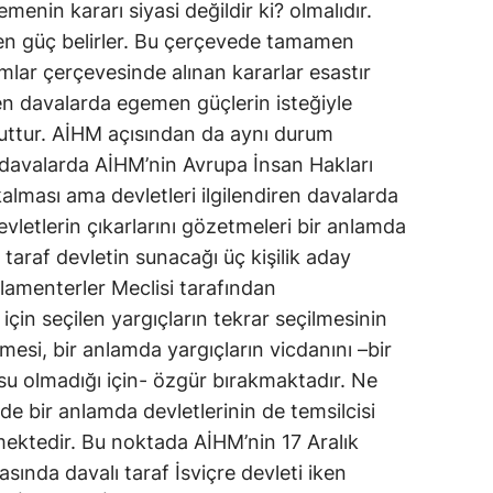
enin kararı siyasi değildir ki? olmalıdır.
en güç belirler. Bu çerçevede tamamen
lar çerçevesinde alınan kararlar esastır
ren davalarda egemen güçlerin isteğiyle
cuttur. AİHM açısından da aynı durum
ren davalarda AİHM’nin Avrupa İnsan Hakları
alması ama devletleri ilgilendiren davalarda
evletlerin çıkarlarını gözetmeleri bir anlamda
 taraf devletin sunacağı üç kişilik aday
lamenterler Meclisi tarafından
 için seçilen yargıçların tekrar seçilmesinin
si, bir anlamda yargıçların vicdanını –bir
u olmadığı için- özgür bırakmaktadır. Ne
e bir anlamda devletlerinin de temsilcisi
mektedir. Bu noktada AİHM’nin 17 Aralık
sında davalı taraf İsviçre devleti iken