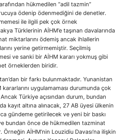
rafından hükmedilen “adil tazmin”
rucuya ödenip ödenmediğini de denetler.
memesi ile ilgili pek çok örnek
akya Türklerinin AİHM’e taşınan davalarında
t miktarlarını ödemiş ancak ihlallerin
arını yerine getirmemiştir. Seçilmiş
mesi ve sanki bir AİHM kararı yokmuş gibi
t örneklerden biridir.
an’dan bir farkı bulunmaktadır. Yunanistan
HM kararlarını uygulamaması durumunda çok
. Ancak Türkiye açısından durum, bundan
da kayıt altına alınacak, 27 AB üyesi ülkenin
arca gündeme getirilecek ve yeni bir baskı
rkiye bundan önce de hükmedilen tazminat
. Örneğin AİHM’nin Louzidiu Davası’na ilişkin