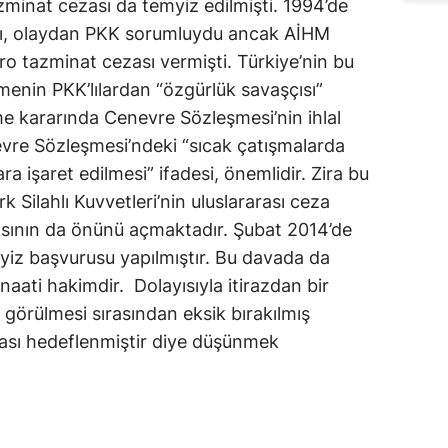
tazminat cezası da temyiz edilmişti. 1994’de
ştı, olaydan PKK sorumluydu ancak AİHM
ro tazminat cezası vermişti. Türkiye’nin bu
menin PKK’lılardan “özgürlük savaşçısı”
 kararında Cenevre Sözleşmesi’nin ihlal
evre Sözleşmesi’ndeki “sıcak çatışmalarda
a işaret edilmesi” ifadesi, önemlidir. Zira bu
 Silahlı Kuvvetleri’nin uluslararası ceza
sının da önünü açmaktadır. Şubat 2014’de
yiz başvurusu yapılmıştır. Bu davada da
aati hakimdir. Dolayısıyla itirazdan bir
 görülmesi sırasından eksik bırakılmış
sı hedeflenmiştir diye düşünmek