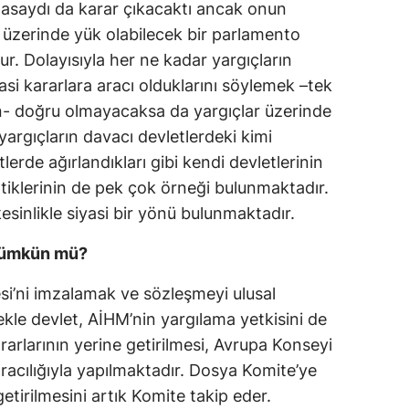
asaydı da karar çıkacaktı ancak onun
si üzerinde yük olabilecek bir parlamento
r. Dolayısıyla her ne kadar yargıçların
si kararlara aracı olduklarını söylemek –tek
n- doğru olmayacaksa da yargıçlar üzerinde
ı yargıçların davacı devletlerdeki kimi
etlerde ağırlandıkları gibi kendi devletlerinin
ttiklerinin de pek çok örneği bulunmaktadır.
sinlikle siyasi bir yönü bulunmaktadır.
Mümkün mü?
si’ni imzalamak ve sözleşmeyi ulusal
kle devlet, AİHM’nin yargılama yetkisini de
rlarının yerine getirilmesi, Avrupa Konseyi
racılığıyla yapılmaktadır. Dosya Komite’ye
getirilmesini artık Komite takip eder.