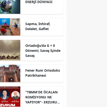
ENERJİ DÜNYASI
Sapma, İnhiraf,
Dalalet, Gaflet
Ortadoğu’da G + 0
Dönemi; Savaş İçinde
Savaş
Fener Rum Ortodoks
Patrikhanesi
"TBMM'DE ÖCALAN
KOMİSYONU NE
YAPIYOR"- ERZURUM