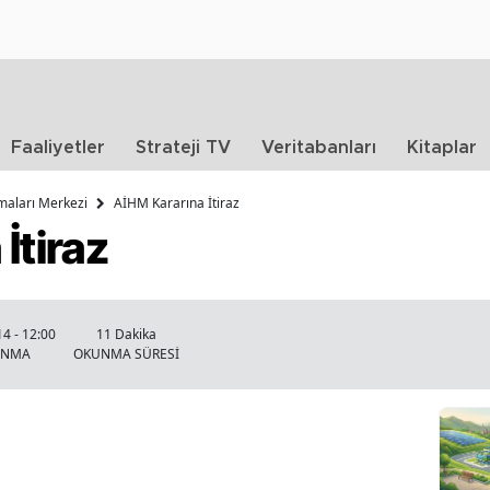
Faaliyetler
Strateji TV
Veritabanları
Kitaplar
rmaları Merkezi
AİHM Kararına İtiraz
İtiraz
4 - 12:00
11 Dakika
ANMA
OKUNMA SÜRESİ