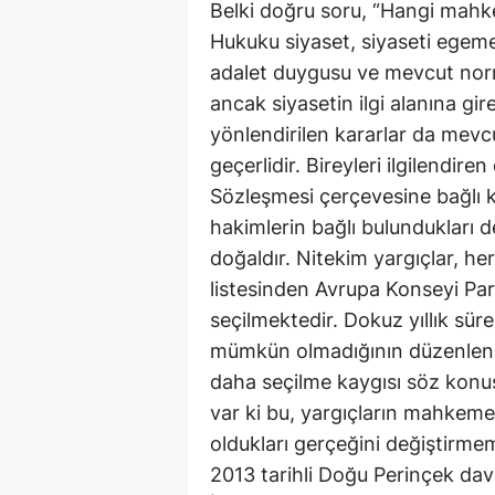
Belki doğru soru, “Hangi mahkem
Hukuku siyaset, siyaseti egem
adalet duygusu ve mevcut norm
ancak siyasetin ilgi alanına gi
yönlendirilen kararlar da mev
geçerlidir. Bireyleri ilgilendi
Sözleşmesi çerçevesine bağlı k
hakimlerin bağlı bulundukları d
doğaldır. Nitekim yargıçlar, her
listesinden Avrupa Konseyi Par
seçilmektedir. Dokuz yıllık süre
mümkün olmadığının düzenlenme
daha seçilme kaygısı söz konus
var ki bu, yargıçların mahkemed
oldukları gerçeğini değiştirme
2013 tarihli Doğu Perinçek dava