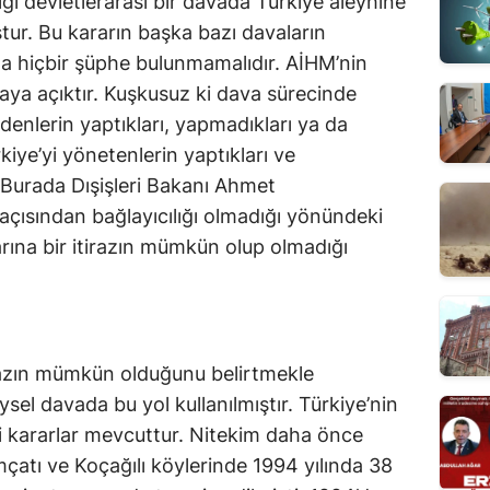
tığı devletlerarası bir davada Türkiye aleyhine
r. Bu kararın başka bazı davaların
a hiçbir şüphe bulunmamalıdır. AİHM’nin
aya açıktır. Kuşkusuz ki dava sürecinde
enlerin yaptıkları, yapmadıkları ya da
kiye’yi yönetenlerin yaptıkları ve
. Burada Dışişleri Bakanı Ahmet
açısından bağlayıcılığı olmadığı yönündeki
ına bir itirazın mümkün olup olmadığı
irazın mümkün olduğunu belirtmekle
sel davada bu yol kullanılmıştır. Türkiye’nin
ği kararlar mevcuttur. Nitekim daha önce
mçatı ve Koçağılı köylerinde 1994 yılında 38