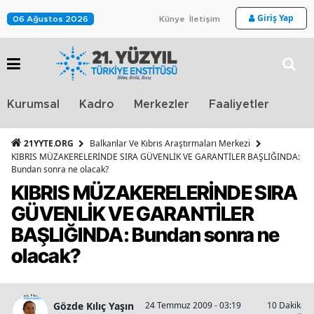
Giriş Yap
06 Ağustos 2026
Künye
İletişim
Stra
Kurumsal
Kadro
Merkezler
Faaliyetler
TV
21YYTE.ORG
Balkanlar Ve Kıbrıs Araştırmaları Merkezi
KIBRIS MÜZAKERELERİNDE SIRA GÜVENLİK VE GARANTİLER BAŞLIĞINDA:
Bundan sonra ne olacak?
KIBRIS MÜZAKERELERİNDE SIRA
GÜVENLİK VE GARANTİLER
BAŞLIĞINDA: Bundan sonra ne
olacak?
Gözde Kılıç Yaşın
24 Temmuz 2009 - 03:19
10 Dakika