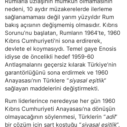
Rumlarla uzlaşının mümkün olmamasının
nedeni, 10 aydır müzakerelerde ilerleme
sağlanamaması değil yarım yüzyıldır Rum
bakış açısının değişmemiş olmasıdır. Kıbrıs
Sorunu’nu başlatan, Rumların 1964’te, 1960
Kıbrıs Cumhuriyeti’ni sona erdirerek,
devlete el koymasıydı. Temel gaye Enosis
idiyse de öncelikli hedef 1959-60
Antlaşmalarını geçersiz kılarak Türkiye’nin
garantörlüğünü sona erdirmek ve 1960
Anayasası’nın Türklere “
siyasal eşitlik
”
sağlayan maddelerini değiştirmekti.
Rum liderlerince neredeyse her gün 1960
Kıbrıs Cumhuriyeti Anayasası’na dönüşün
olmayacağının söylenmesi, Türklerin “
adil
”
bir çözüm için şart koştuğu “
siyasal eşitlik
”,