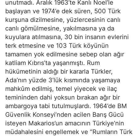
unutmadı. Aralık 1963’te Kanlı Noel’le
başlayan ve 1974’e dek süren, 500 Türk
kurşuna dizilmesine, yüzlercesinin canlı
canlı gömülmesine, yakılmasına ya da
kuyulara atılmasına, 30 bin insanın evlerini
terk etmesine ve 103 Türk köyünün
tamamen yok edilmesine sebep olan ağır
katliam Kıbrıs’ta yaşanmıştı. Rum
hükümetinin aldığı bir kararla Türkler,
Ada’nın yüzde 3’lük kısmında yaşamaya
mahkûm edilmiş, temel yiyecek ve ilaç
temininden dahi yoksun bırakan ağır bir
ambargoya tabi tutulmuşlardı. 1964’de BM
Güvenlik Konseyi’nden acilen Barış Gücü
isteyen Makarios’un amacının Türkiye’nin
müdahalesini engellemek ve “Rumların Türk