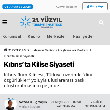
Giriş Yap
06 Ağustos 2026
Künye
İletişim
Stra
Kurumsal
Kadro
Merkezler
Faaliyetler
TV
21YYTE.ORG
Balkanlar Ve Kıbrıs Araştırmaları Merkezi
Kıbrıs’ta Kilise Siyaseti
Kıbrıs’ta Kilise Siyaseti
Kıbrıs Rum Kilisesi, Türkiye üzerinde “dini
özgürlükler” yoluyla uluslararası baskı
oluşturulmasının peşinde...
Gözde Kılıç Yaşın
04 Mayıs 2011 - 00:00
7 Dakika
YAYINLANMA
OKUNMA SÜRESİ
Merkez Başkanı