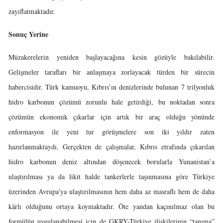
zayıflatmaktadır.
Sonuç Yerine
Müzakerelerin yeniden başlayacağına kesin gözüyle bakılabilir.
Gelişmeler tarafları bir anlaşmaya zorlayacak türden bir sürecin
habercisidir. Türk kamuoyu, Kıbrıs’ın denizlerinde bulunan 7 trilyonluk
hidro karbonun çözümü zorunlu hale getirdiği, bu noktadan sonra
çözümün ekonomik çıkarlar için artık bir araç olduğu yönünde
enformasyon ile yeni tur görüşmelere son iki yıldır zaten
hazırlanmaktaydı. Gerçekten de çalışmalar, Kıbrıs etrafında çıkarılan
hidro karbonun deniz altından döşenecek borularla Yunanistan’a
ulaştırılması ya da likit halde tankerlerle taşınmasına göre Türkiye
üzerinden Avrupa’ya ulaştırılmasının hem daha az masraflı hem de daha
kârlı olduğunu ortaya koymaktadır. Öte yandan kaçınılmaz olan bu
formülün uygulanabilmesi için de GKRY-Türkiye ilişkilerinin “tanıma”