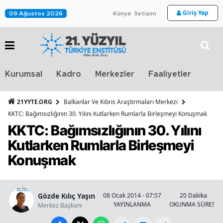
Giriş Yap
09 Ağustos 2026
Künye
İletişim
Stra
Kurumsal
Kadro
Merkezler
Faaliyetler
TV
21YYTE.ORG
Balkanlar Ve Kıbrıs Araştırmaları Merkezi
KKTC: Bağımsızlığının 30. Yılını Kutlarken Rumlarla Birleşmeyi Konuşmak
KKTC: Bağımsızlığının 30. Yılını
Kutlarken Rumlarla Birleşmeyi
Konuşmak
Gözde Kılıç Yaşın
08 Ocak 2014 - 07:57
20 Dakika
YAYINLANMA
OKUNMA SÜRESİ
Merkez Başkanı