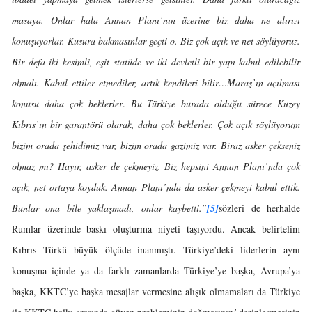
masaya. Onlar hala Annan Planı’nın üzerine biz daha ne alırızı
konuşuyorlar. Kusura bakmasınlar geçti o. Biz çok açık ve net söylüyoruz.
Bir defa iki kesimli, eşit statüde ve iki devletli bir yapı kabul edilebilir
olmalı. Kabul ettiler etmediler, artık kendileri bilir…Maraş’ın açılması
konusu daha çok beklerler
.
Bu Türkiye burada olduğu sürece Kuzey
Kıbrıs’ın bir garantörü olarak, daha çok beklerler. Çok açık söylüyorum
bizim orada şehidimiz var, bizim orada gazimiz var. Biraz asker çekseniz
olmaz mı? Hayır, asker de çekmeyiz. Biz hepsini Annan Planı’nda çok
açık, net ortaya koyduk. Annan Planı’nda da asker çekmeyi kabul ettik.
Bunlar ona bile yaklaşmadı, onlar kaybetti.”
[5]
sözleri de herhalde
Rumlar üzerinde baskı oluşturma niyeti taşıyordu. Ancak belirtelim
Kıbrıs Türkü büyük ölçüde inanmıştı. Türkiye’deki liderlerin aynı
konuşma içinde ya da farklı zamanlarda Türkiye’ye başka, Avrupa’ya
başka, KKTC’ye başka mesajlar vermesine alışık olmamaları da Türkiye