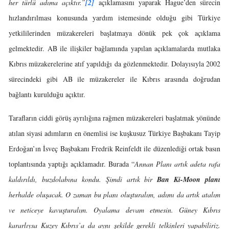
her türlü adıma açıktır.”
[2]
açıklamasını yaparak Hague’den sürecin
hızlandırılması konusunda yardım istemesinde olduğu gibi Türkiye
yetkililerinden müzakereleri başlatmaya dönük pek çok açıklama
gelmektedir. AB ile ilişkiler bağlamında yapılan açıklamalarda mutlaka
Kıbrıs müzakerelerine atıf yapıldığı da gözlenmektedir. Dolayısıyla 2002
sürecindeki gibi AB ile müzakereler ile Kıbrıs arasında doğrudan
bağlantı kurulduğu açıktır.
Tarafların ciddi görüş ayrılığına rağmen müzakereleri başlatmak yönünde
atılan siyasi adımların en önemlisi ise kuşkusuz Türkiye Başbakanı Tayip
Erdoğan’ın İsveç Başbakanı Fredrik Reinfeldt ile düzenlediği ortak basın
toplantısında yaptığı açıklamadır. Burada “
Annan Planı artık adeta rafa
kaldırıldı, buzdolabına kondu. Şimdi artık bir
Ban Ki-Moon planı
herhalde oluşacak. O zaman bu planı oluşturalım, adımı da artık atalım
ve neticeye kavuşturalım. Oyalama devam etmesin. Güney Kıbrıs
kararlıysa Kuzey Kıbrıs’a da aynı şekilde gerekli telkinleri yapabiliriz.