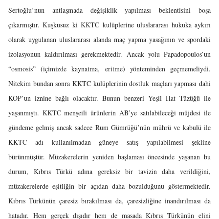
Sertoğlu’nun antlaşmada değişiklik yapılması beklentisini boşa
çıkarmıştır. Kuşkusuz ki KKTC kulüplerine uluslararası hukuka aykırı
olarak uygulanan uluslararası alanda maç yapma yasağının ve spordaki
izolasyonun kaldırılması gerekmektedir. Ancak yolu Papadopoulos’un
“osmosis” (içimizde kaynatma, eritme) yönteminden geçmemeliydi.
Nitekim bundan sonra KKTC kulüplerinin dostluk maçları yapması dahi
KOP’un iznine bağlı olacaktır. Bunun benzeri Yeşil Hat Tüzüğü ile
yaşanmıştı. KKTC menşeili ürünlerin AB’ye satılabileceği müjdesi ile
gündeme gelmiş ancak sadece Rum Gümrüğü’nün mührü ve kabulü ile
KKTC adı kullanılmadan güneye satış yapılabilmesi şekline
bürünmüştür. Müzakerelerin yeniden başlaması öncesinde yaşanan bu
durum, Kıbrıs Türkü adına gereksiz bir tavizin daha verildiğini,
müzakerelerde eşitliğin bir açıdan daha bozulduğunu göstermektedir.
Kıbrıs Türkünün çaresiz bırakılması da, çaresizliğine inandırılması da
hatadır. Hem gerçek dışıdır hem de masada Kıbrıs Türkünün elini