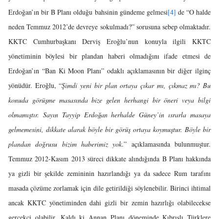
Erdoğan’ın bir B Planı olduğu bahsinin gündeme gelmesi
[4]
de “O halde
neden Temmuz 2012’de devreye sokulmadı?” sorusuna sebep olmaktadır.
KKTC Cumhurbaşkanı Derviş Eroğlu’nun konuyla ilgili KKTC
yönetiminin böylesi bir plandan haberi olmadığını ifade etmesi de
Erdoğan’ın “Ban Ki Moon Planı” odaklı açıklamasının bir diğer ilginç
yönüdür. Eroğlu, “
Şimdi yeni bir plan ortaya çıkar mı, çıkmaz mı? Bu
konuda görüşme masasında bize gelen herhangi bir öneri veya bilgi
olmamıştır. Sayın Tayyip Erdoğan herhalde Güney’in ısrarla masaya
gelmemesini, dikkate alarak böyle bir görüş ortaya koymuştur. Böyle bir
plandan doğrusu bizim haberimiz yok
.” açıklamasında bulunmuştur.
Temmuz 2012-Kasım 2013 süreci dikkate alındığında B Planı hakkında
ya gizli bir şekilde zemininin hazırlandığı ya da sadece Rum tarafını
masada çözüme zorlamak için dile getirildiği söylenebilir. Birinci ihtimal
ancak KKTC yönetiminden dahi gizli bir zemin hazırlığı olabilecekse
gerçekçi olabilir. Kaldı ki Annan Planı döneminde Kıbrıslı Türklere