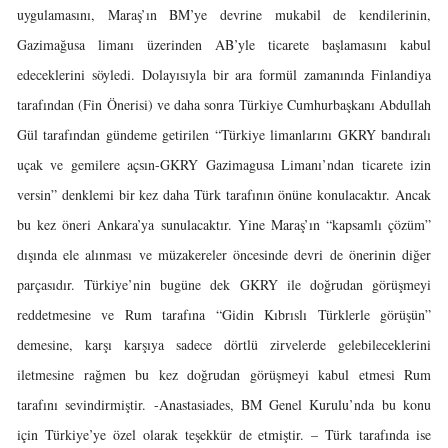
uygulamasını, Maraş’ın BM’ye devrine mukabil de kendilerinin,
Gazimağusa limanı üzerinden AB’yle ticarete başlamasını kabul
edeceklerini söyledi. Dolayısıyla bir ara formül zamanında Finlandiya
tarafından (Fin Önerisi) ve daha sonra Türkiye Cumhurbaşkanı Abdullah
Gül tarafından gündeme getirilen “Türkiye limanlarını GKRY bandıralı
uçak ve gemilere açsın-GKRY Gazimagusa Limanı’ndan ticarete izin
versin” denklemi bir kez daha Türk tarafının önüne konulacaktır. Ancak
bu kez öneri Ankara’ya sunulacaktır. Yine Maraş’ın “kapsamlı çözüm”
dışında ele alınması ve müzakereler öncesinde devri de önerinin diğer
parçasıdır. Türkiye’nin bugüne dek GKRY ile doğrudan görüşmeyi
reddetmesine ve Rum tarafına “Gidin Kıbrıslı Türklerle görüşün”
demesine, karşı karşıya sadece dörtlü zirvelerde gelebileceklerini
iletmesine rağmen bu kez doğrudan görüşmeyi kabul etmesi Rum
tarafını sevindirmiştir. -Anastasiades, BM Genel Kurulu’nda bu konu
için Türkiye’ye özel olarak teşekkür de etmiştir. – Türk tarafında ise