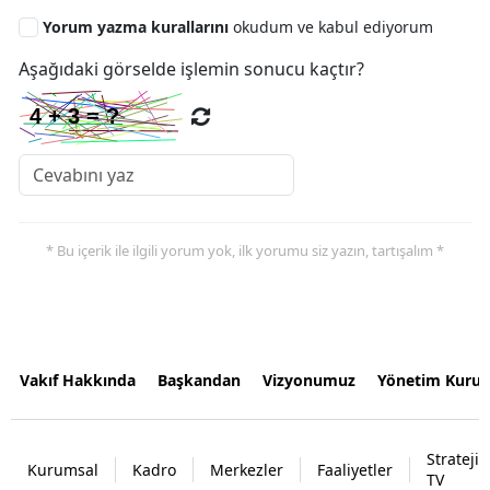
Yorum yazma kurallarını
okudum ve kabul ediyorum
Aşağıdaki görselde işlemin sonucu kaçtır?
* Bu içerik ile ilgili yorum yok, ilk yorumu siz yazın, tartışalım *
Vakıf Hakkında
Başkandan
Vizyonumuz
Yönetim Kurul
Strateji
Kurumsal
Kadro
Merkezler
Faaliyetler
TV