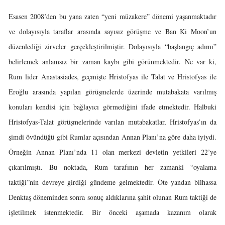
Esasen 2008’den bu yana zaten “yeni müzakere” dönemi yaşanmaktadır
ve dolayısıyla taraflar arasında sayısız görüşme ve Ban Ki Moon’un
düzenlediği zirveler gerçekleştirilmiştir. Dolayısıyla “başlangıç adımı”
belirlemek anlamsız bir zaman kaybı gibi görünmektedir. Ne var ki,
Rum lider Anastasiades, geçmişte Hristofyas ile Talat ve Hristofyas ile
Eroğlu arasında yapılan görüşmelerde üzerinde mutabakata varılmış
konuları kendisi için bağlayıcı görmediğini ifade etmektedir. Halbuki
Hristofyas-Talat görüşmelerinde varılan mutabakatlar, Hristofyas’ın da
şimdi övündüğü gibi Rumlar açısından Annan Planı’na göre daha iyiydi.
Örneğin Annan Planı’nda 11 olan merkezi devletin yetkileri 22’ye
çıkarılmıştı. Bu noktada, Rum tarafının her zamanki “oyalama
taktiği”nin devreye girdiği gündeme gelmektedir. Öte yandan bilhassa
Denktaş döneminden sonra sonuç aldıklarına şahit olunan Rum taktiği de
işletilmek istenmektedir. Bir önceki aşamada kazanım olarak