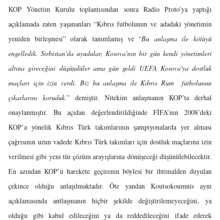
KOP Yönetim Kurulu toplantısından sonra Radio Proto'ya yaptığı
açıklamada zaten yaşananları “Kıbrıs futbolunun ve adadaki yönetimin
yeniden birleşmesi” olarak tanımlamış ve “
Bu anlaşma ile kötüyü
engelledik. Sırbistan'da uyudular, Kosova'nın bir gün kendi yönetimleri
altına gireceğini düşündüler ama gün geldi UEFA Kosova'ya dostluk
maçları için izin verdi. Biz bu anlaşma ile Kıbrıs Rum futbolunun
çıkarlarını koruduk
.” demiştir. Nitekim anlaşmanın KOP’ta derhal
onaylanmıştır. Bu açıdan değerlendirildiğinde FİFA’nın 2008’deki
KOP’a yönelik Kıbrıs Türk takımlarının şampiyonalarda yer alması
çağrısının uzun vadede Kıbrıs Türk takımları için dostluk maçlarına izin
verilmesi gibi yeni tür çözüm arayışlarına dönüşeceği düşünülebilecektir.
En azından KOP’u harekete geçirenin böylesi bir ihtimalden duyulan
çekince olduğu anlaşılmaktadır. Öte yandan Koutsokoumnis aynı
açıklamasında antlaşmanın hiçbir şekilde değiştirilemeyeceğini, ya
olduğu gibi kabul edileceğini ya da reddedileceğini ifade ederek