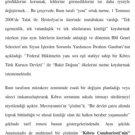
gördüklerini korumak, lehlerine görmediklerini ise daha iyisiyle
değiştirmek… Bu çerçevede, Rum tarafı “yeni” ortak metne, 1 Temmuz
2008’de Talat ile Hristofyas’ın üzerinde mutabakata vardığı “Tek
egemenlik, tek vatandaşlık ve tek uluslararası kimliği” koydurmak
isterken yine aynı liderlerin üzerinde anlaştığı ve dönemin BM Genel
Sekreteri’nin Siyasi İşlerden Sorumlu Yardımcısı İbrahim Gambari’nin
açıkladığı ‘’Federal Hükümetin yanı sıra eşit statüye sahip bir Kıbrıs
Türk Kurucu Devleti’’ ile “Bakir Doğum” ilkelerini metne koydurmak
istememektedir.
Rum tarafının müzakere zemininde esaslı bir değişim planladığı veya
süreci imkansızlaştırarak Kıbrıs sorununu askıda tutmayı sürdürmeyi
niyetlendiği açıktır. Mavroyannis’in “çözüm”ü, “Bir devlet çatısı altında
toprak bütünlüğü ve ulusal kimliği olan iki halkın beraber yaşamasıdır”
şeklinde tarif etmesi bunun göstergelerindendir. Aynı şekilde
Kıbrıs Cumhuriyeti’nin”
Anastasiadis de muhtemel bir çözümün “