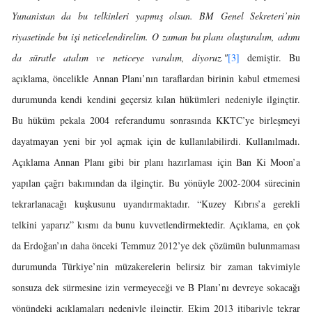
Yunanistan da bu telkinleri yapmış olsun. BM Genel Sekreteri’nin
riyasetinde bu işi neticelendirelim.
O zaman bu planı oluşturalım, adımı
da süratle atalım ve neticeye varalım, diyoruz."
[3]
demiştir. Bu
açıklama, öncelikle Annan Planı’nın taraflardan birinin kabul etmemesi
durumunda kendi kendini geçersiz kılan hükümleri nedeniyle ilginçtir.
Bu hüküm pekala 2004 referandumu sonrasında KKTC’ye birleşmeyi
dayatmayan yeni bir yol açmak için de kullanılabilirdi. Kullanılmadı.
Açıklama Annan Planı gibi bir planı hazırlaması için Ban Ki Moon’a
yapılan çağrı bakımından da ilginçtir. Bu yönüyle 2002-2004 sürecinin
tekrarlanacağı kuşkusunu uyandırmaktadır. “Kuzey Kıbrıs’a gerekli
telkini yaparız” kısmı da bunu kuvvetlendirmektedir. Açıklama, en çok
da Erdoğan’ın daha önceki Temmuz 2012’ye dek çözümün bulunmaması
durumunda Türkiye’nin müzakerelerin belirsiz bir zaman takvimiyle
sonsuza dek sürmesine izin vermeyeceği ve B Planı’nı devreye sokacağı
yönündeki açıklamaları nedeniyle ilginçtir. Ekim 2013 itibariyle tekrar