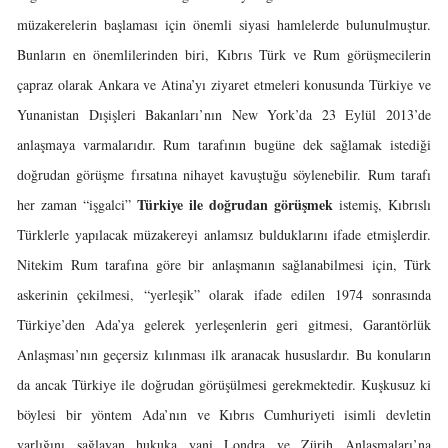
müzakerelerin başlaması için önemli siyasi hamlelerde bulunulmuştur.
Bunların en önemlilerinden biri, Kıbrıs Türk ve Rum görüşmecilerin
çapraz olarak Ankara ve Atina’yı ziyaret etmeleri konusunda Türkiye ve
Yunanistan Dışişleri Bakanları’nın New York’da 23 Eylül 2013’de
anlaşmaya varmalarıdır. Rum tarafının bugüne dek sağlamak istediği
doğrudan görüşme fırsatına nihayet kavuştuğu söylenebilir. Rum tarafı
Türkiye ile doğrudan görüşmek
her zaman “işgalci”
istemiş, Kıbrıslı
Türklerle yapılacak müzakereyi anlamsız bulduklarını ifade etmişlerdir.
Nitekim Rum tarafına göre bir anlaşmanın sağlanabilmesi için, Türk
askerinin çekilmesi, “yerleşik” olarak ifade edilen 1974 sonrasında
Türkiye’den Ada’ya gelerek yerleşenlerin geri gitmesi, Garantörlük
Anlaşması’nın geçersiz kılınması ilk aranacak hususlardır. Bu konuların
da ancak Türkiye ile doğrudan görüşülmesi gerekmektedir. Kuşkusuz ki
böylesi bir yöntem Ada’nın ve Kıbrıs Cumhuriyeti isimli devletin
varlığını sağlayan hukuka yani Londra ve Zürih Anlaşmaları’na