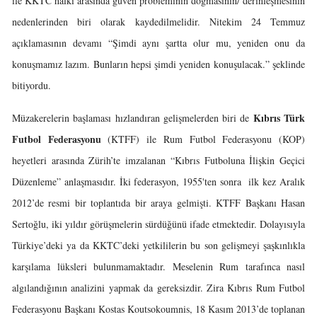
ile KKTC halkı arasında güven probleminin doğmasının/ derinleşmesinin
nedenlerinden biri olarak kaydedilmelidir. Nitekim 24 Temmuz
açıklamasının devamı “Şimdi aynı şartta olur mu, yeniden onu da
konuşmamız lazım. Bunların hepsi şimdi yeniden konuşulacak.” şeklinde
bitiyordu.
Kıbrıs Türk
Müzakerelerin başlaması hızlandıran gelişmelerden biri de
Futbol Federasyonu
(KTFF) ile Rum Futbol Federasyonu (KOP)
heyetleri arasında Zürih’te imzalanan “Kıbrıs Futboluna İlişkin Geçici
Düzenleme” anlaşmasıdır. İki federasyon, 1955'ten sonra ilk kez Aralık
2012’de resmi bir toplantıda bir araya gelmişti. KTFF Başkanı Hasan
Sertoğlu, iki yıldır görüşmelerin sürdüğünü ifade etmektedir. Dolayısıyla
Türkiye’deki ya da KKTC’deki yetkililerin bu son gelişmeyi şaşkınlıkla
karşılama lüksleri bulunmamaktadır. Meselenin Rum tarafınca nasıl
algılandığının analizini yapmak da gereksizdir. Zira Kıbrıs Rum Futbol
Federasyonu Başkanı Kostas Koutsokoumnis, 18 Kasım 2013’de toplanan