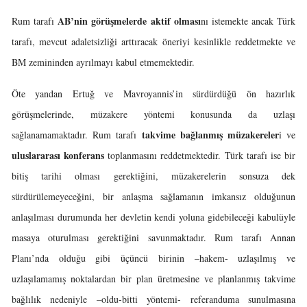
AB’nin görüşmelerde aktif olması
Rum tarafı
nı istemekte ancak Türk
tarafı, mevcut adaletsizliği arttıracak öneriyi kesinlikle reddetmekte ve
BM zemininden ayrılmayı kabul etmemektedir.
Öte yandan Ertuğ ve Mavroyannis’in sürdürdüğü ön hazırlık
görüşmelerinde, müzakere yöntemi konusunda da uzlaşı
takvime bağlanmış müzakereler
sağlanamamaktadır. Rum tarafı
i ve
uluslararası konferans
toplanmasını reddetmektedir. Türk tarafı ise bir
bitiş tarihi olması gerektiğini, müzakerelerin sonsuza dek
sürdürülemeyeceğini, bir anlaşma sağlamanın imkansız olduğunun
anlaşılması durumunda her devletin kendi yoluna gidebileceği kabulüyle
masaya oturulması gerektiğini savunmaktadır. Rum tarafı Annan
Planı’nda olduğu gibi üçüncü birinin –hakem- uzlaşılmış ve
uzlaşılamamış noktalardan bir plan üretmesine ve planlanmış takvime
bağlılık nedeniyle –oldu-bitti yöntemi- referanduma sunulmasına