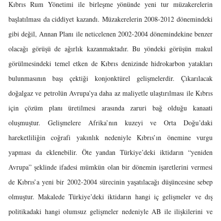
Kıbrıs Rum Yönetimi ile birleşme yönünde yeni tur müzakerelerin
başlatılması da ciddiyet kazandı. Müzakerelerin 2008-2012 dönemindeki
gibi değil, Annan Planı ile neticelenen 2002-2004 dönemindekine benzer
olacağı görüşü de ağırlık kazanmaktadır. Bu yöndeki görüşün makul
görülmesindeki temel etken de Kıbrıs denizinde hidrokarbon yatakları
bulunmasının başı çektiği konjonktürel gelişmelerdir. Çıkarılacak
doğalgaz ve petrolün Avrupa’ya daha az maliyetle ulaştırılması ile Kıbrıs
için çözüm planı üretilmesi arasında zaruri bağ olduğu kanaati
oluşmuştur. Gelişmelere Afrika’nın kuzeyi ve Orta Doğu’daki
hareketliliğin coğrafi yakınlık nedeniyle Kıbrıs’ın önemine vurgu
yapması da eklenebilir. Öte yandan Türkiye’deki iktidarın “yeniden
Avrupa” şeklinde ifadesi mümkün olan bir dönemin işaretlerini vermesi
de Kıbrıs’a yeni bir 2002-2004 sürecinin yaşatılacağı düşüncesine sebep
olmuştur. Makalede Türkiye’deki iktidarın hangi iç gelişmeler ve dış
politikadaki hangi olumsuz gelişmeler nedeniyle AB ile ilişkilerini ve