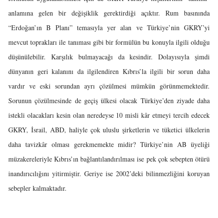
anlamına gelen bir değişiklik gerektirdiği açıktır. Rum basınında
“Erdoğan’ın B Planı” temasıyla yer alan ve Türkiye’nin GKRY’yi
mevcut toprakları ile tanıması gibi bir formülün bu konuyla ilgili olduğu
düşünülebilir. Karşılık bulmayacağı da kesindir. Dolayısıyla şimdi
dünyanın geri kalanını da ilgilendiren Kıbrıs’la ilgili bir sorun daha
vardır ve eski sorundan ayrı çözülmesi mümkün görünmemektedir.
Sorunun çözülmesinde de geçiş ülkesi olacak Türkiye’den ziyade daha
istekli olacakları kesin olan neredeyse 10 misli kâr etmeyi tercih edecek
GKRY, İsrail, ABD, haliyle çok uluslu şirketlerin ve tüketici ülkelerin
daha tavizkâr olması gerekmemekte midir? Türkiye’nin AB üyeliği
müzakereleriyle Kıbrıs’ın bağlantılandırılması ise pek çok sebepten ötürü
inandırıcılığını yitirmiştir. Geriye ise 2002’deki bilinmezliğini koruyan
sebepler kalmaktadır.