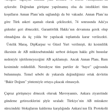
aykırıdır. Doğrudan görüşme yapılmamış olsa da istedikleri tüm
koşulların Annan Planı’nda sağlandığı da bir vakıadır. Annan Planı’na
göre Türk askeri aşamalı olarak çekilecekti, 74 sonrasında Ada’ya
gidenler geri dönecekti, Garantörlük Hakkı’nın devamına gerek olup
olmadığına da üç yılda bir yapılacak toplantıda karar verilecekti.
Üstelik Maraş, DipKarpaz ve Güzel Yurt verilmişti, iki kesimlilik
ilkesinin de AB müktesebatındaki serbest dolaşım hakkı gibi hususlar
nedeniyle işletilemeyeceğini AB açıklamıştı. Ancak Annan Planı, Rum
kesiminde reddedildi. Neredeyse tüm partiler de “hayır” çağrısında
bulunmuştu. Temel sebebi de yukarıda değindiğimiz ortak devletin
“Bakir Doğum” yöntemiyle ortaya çıkacak olmasıydı.
Çapraz görüşmeye dönecek olursak Mavroyannis, Ankara ziyaretinde
gündeme getireceklerini şöyle sıraladı: Türkiye’nin AB müzakere
sürecindeki blokajlarını kaldırma karşılığında Ankara’nın Ek Protokolü