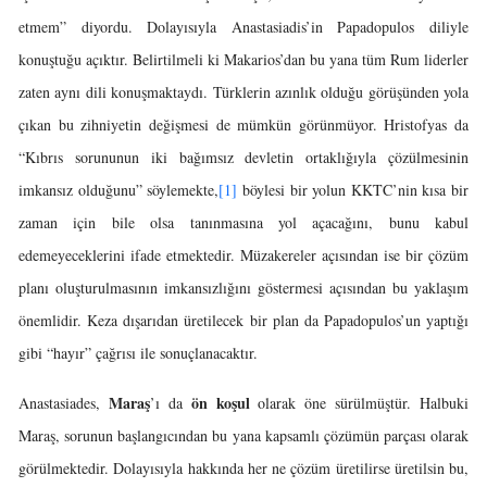
etmem” diyordu. Dolayısıyla Anastasiadis’in Papadopulos diliyle
konuştuğu açıktır. Belirtilmeli ki Makarios’dan bu yana tüm Rum liderler
zaten aynı dili konuşmaktaydı. Türklerin azınlık olduğu görüşünden yola
çıkan bu zihniyetin değişmesi de mümkün görünmüyor. Hristofyas da
“Kıbrıs sorununun iki bağımsız devletin ortaklığıyla çözülmesinin
imkansız olduğunu” söylemekte,
[1]
böylesi bir yolun KKTC’nin kısa bir
zaman için bile olsa tanınmasına yol açacağını, bunu kabul
edemeyeceklerini ifade etmektedir. Müzakereler açısından ise bir çözüm
planı oluşturulmasının imkansızlığını göstermesi açısından bu yaklaşım
önemlidir. Keza dışarıdan üretilecek bir plan da Papadopulos’un yaptığı
gibi “hayır” çağrısı ile sonuçlanacaktır.
Maraş
ön koşul
Anastasiades,
’ı da
olarak öne sürülmüştür. Halbuki
Maraş, sorunun başlangıcından bu yana kapsamlı çözümün parçası olarak
görülmektedir. Dolayısıyla hakkında her ne çözüm üretilirse üretilsin bu,