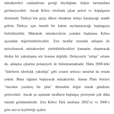
müzakereleri canlandırma gereği duyduğuna ilişkin tartışmalara
girilmeyecektir. Ancak Kıbrıs etrafında çıkan petrol ve doğalgazın
iletiminde Türkiye’nin geçiş ülkesi olmaktan dolayı kazanacağı maddi
gelirin Türkiye için önemli bir kalem sayılamayacağı başlangıçta
belirtilmelidir. Makalede müzakerelerin yeniden başlaması Kıbrıs
açısından değerlendirilecektir. Zira taraflar arasında anlaşma ile
neticelenecek müzakereleri yürütülebilecekleri kanaatini oluşturacak
türden bir yakınlaşma söz konusu değildir. Dolayısıyla “uzlaşı” ortamı
da, anlaşma çıkarma potansiyeli de bulunmamaktadır. Hatta 2008’deki
“liderlerin ideolojik yakınlığı” gibi cesaret arttırıcı unsurlar da ortada
yoktur. Buna rağmen başlayacak müzakereler, Annan Planı benzeri
“önceden yazılmış bir plan” ihtimalini doğal olarak gündeme
getirecektir. Ancak şu aşamada tarafların başlangıç pozisyonu çok daha
önemli görünmektedir. Zira Kıbrıs Türk tarafının 2002’ye ve 2008’e
göre mevzi kaybettiği açıktır.