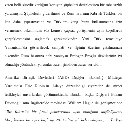
zaten belli süredir varlığını koruyan şüpheleri derinleştiren bir rahatsızlık
yaratmıştır. Şüphelerin giderilmesi ve Rum tarafının Kıbrıslı Türkleri bir
kez daha yıpratmasına ve Türklere karşı bunu kullanmasına izin
vermemek bakımından söz konusu çapraz görüşmenin aynı koşullarda
gerçekleşmesini sağlamak gerekmektedir. Yani Türk temsilciye
Yunanistan’da gösterilecek sempati ve ilginin üzerine çıkılmaması
elzemdir. Rum basınına dahi yansıyan Erdoğan-Eroğlu ilişkilerinin iyi
olmadığı yönündeki yorumlar zaten şimdiden zarar vericidir.
Amerika Birleşik Devletleri (ABD) Dışişleri Bakanlığı Müsteşar
Yardımcısı Eric Rubin’in Ada’ya düzenlediği ziyaretler de süreci
tetikleyici unsurlardan görünmektedir. Bundan başka Dışişleri Bakanı
Davutoğlu’nun İngiltere’de mevkidaşı William Hague ile görüşmesinde
“
Biz Kıbrıs’ta bir fırsat penceresinin açık olduğunu düşünüyoruz.
Müzakereler bir önce başlasın 2013 altın yılı heba edilmesin… Türkiye