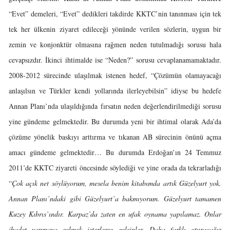
“Evet” demeleri, “Evet” dedikleri takdirde KKTC’nin tanınması için tek
tek her ülkenin ziyaret edileceği yönünde verilen sözlerin, uygun bir
zemin ve konjonktür olmasına rağmen neden tutulmadığı sorusu hala
cevapsızdır. İkinci ihtimalde ise “Neden?” sorusu cevaplanamamaktadır.
2008-2012 sürecinde ulaşılmak istenen hedef, “Çözümün olamayacağı
anlaşılsın ve Türkler kendi yollarında ilerleyebilsin” idiyse bu hedefe
Annan Planı’nda ulaşıldığında fırsatın neden değerlendirilmediği sorusu
yine gündeme gelmektedir. Bu durumda yeni bir ihtimal olarak Ada’da
çözüme yönelik baskıyı arttırma ve tıkanan AB sürecinin önünü açma
amacı gündeme gelmektedir… Bu durumda Erdoğan’ın 24 Temmuz
2011’de KKTC ziyareti öncesinde söylediği ve yine orada da tekrarladığı
“
Çok açık net söylüyorum, mesela benim kitabımda artık Güzelyurt yok.
Annan Planı’ndaki gibi Güzelyurt’a bakmıyorum. Güzelyurt tamamen
Kuzey Kıbrıs’ındır. Karpaz’da zaten en ufak oynama yapılamaz. Onlar
ibadet yapmaya gelmek isterlerse gelsinler. Daha farklı oturacağız