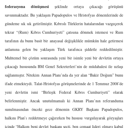
federasyona dönüşmesi
şeklinde ortaya çıkacağı görüşünü
savunmaktadır. Bu yaklaşım Papadopulos ve Hristofyas dönemlerinde de
gündeme sık sık getirilmiştir. Kıbrıslı Türklerin hatalarından vazgeçerek
tekrar “(Rum) Kıbrıs Cumhuriyeti” çatısına dönmek istemesi ve Rum
tarafının da bunu basit bir anayasal değişiklikle mümkün hale getirmesi
anlamına gelen bu yaklaşım Türk tarafınca şiddetle reddedilmiştir.
Muhtemel bir çözüm sonrasında yeni bir isimle yeni bir devletin ortaya
çıkacağı hususunda BM Genel Sekreterleri’nin de müdahalesi ile uzlaşı
sağlanmıştır. Nitekim Annan Planı’nda da yer alan “Bakir Doğum” bunu
ifade etmekteydi. Talat-Hristofyas görüşmelerinde de 1 Temmuz 2008’de
yeni devletin ismi “Birleşik Federal Kıbrıs Cumhuriyeti” olarak
belirlenmiştir. Ancak unutulmamalı ki Annan Planı’nın referanduma
sunulmasından önceki gece dönemin GKRY Başkanı Papadopulos,
halkını Plan’ı reddetmeye çağırırken bu hususu vurgulayarak gözyaşları
içinde “Halkım beni devlet başkanı seçti, ben cemaat lideri olmayı kabul