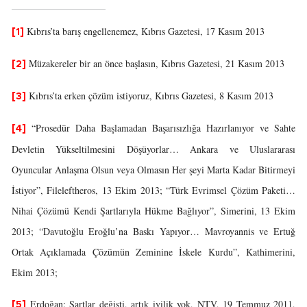
Kıbrıs’ta barış engellenemez, Kıbrıs Gazetesi, 17 Kasım 2013
[1]
Müzakereler bir an önce başlasın, Kıbrıs Gazetesi, 21 Kasım 2013
[2]
Kıbrıs’ta erken çözüm istiyoruz, Kıbrıs Gazetesi, 8 Kasım 2013
[3]
“Prosedür Daha Başlamadan Başarısızlığa Hazırlanıyor ve Sahte
[4]
Devletin Yükseltilmesini Döşüyorlar… Ankara ve Uluslararası
Oyuncular Anlaşma Olsun veya Olmasın Her şeyi Marta Kadar Bitirmeyi
İstiyor”, Fileleftheros, 13 Ekim 2013; “Türk Evrimsel Çözüm Paketi…
Nihai Çözümü Kendi Şartlarıyla Hükme Bağlıyor”, Simerini, 13 Ekim
2013; “Davutoğlu Eroğlu’na Baskı Yapıyor… Mavroyannis ve Ertuğ
Ortak Açıklamada Çözümün Zeminine İskele Kurdu”, Kathimerini,
Ekim 2013;
Erdoğan: Şartlar değişti, artık iyilik yok, NTV, 19 Temmuz 2011,
[5]