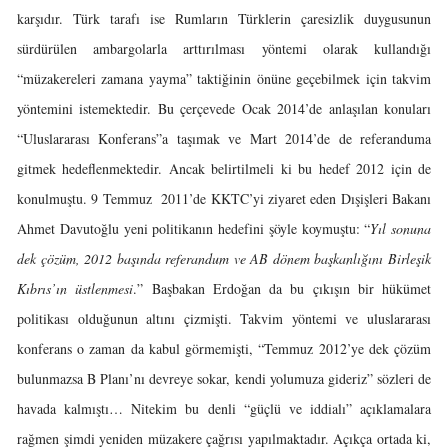
karşıdır. Türk tarafı ise Rumların Türklerin çaresizlik duygusunun
sürdürülen ambargolarla arttırılması yöntemi olarak kullandığı
“müzakereleri zamana yayma” taktiğinin önüne geçebilmek için takvim
yöntemini istemektedir. Bu çerçevede Ocak 2014’de anlaşılan konuları
“Uluslararası Konferans”a taşımak ve Mart 2014’de de referanduma
gitmek hedeflenmektedir. Ancak belirtilmeli ki bu hedef 2012 için de
konulmuştu. 9 Temmuz 2011’de KKTC’yi ziyaret eden Dışişleri Bakanı
Ahmet Davutoğlu yeni politikanın hedefini şöyle koymuştu: “
Yıl sonuna
dek çözüm, 2012 başında referandum ve AB dönem başkanlığını Birleşik
Kıbrıs’ın üstlenmesi
.” Başbakan Erdoğan da bu çıkışın bir hükümet
politikası olduğunun altını çizmişti. Takvim yöntemi ve uluslararası
konferans o zaman da kabul görmemişti, “Temmuz 2012’ye dek çözüm
bulunmazsa B Planı’nı devreye sokar, kendi yolumuza gideriz” sözleri de
havada kalmıştı… Nitekim bu denli “güçlü ve iddialı” açıklamalara
rağmen şimdi yeniden müzakere çağrısı yapılmaktadır. Açıkça ortada ki,