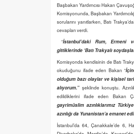
Başbakan Yardımcısı Hakan Çavuşoğ
Komisyonunda, Başbakan Yardımcılığın
sorularını yanıtlarken, Batı Trakya’da
cevapları verdi.
“
İstanbul’daki Rum, Ermeni v
gittiklerinde ‘Batı Trakyalı soydaşla
Komisyonda kendisinin de Batı Traky
okuduğunu ifade eden Bakan “
İçi
olduğum bazı olaylar ve kişisel ta
şeklinde konuştu. Azınlıkl
alıyorum.”
edildiklerini ifade eden Bakan Ç
gayrimüslim azınlıklarımız Türkiy
azınlığı da Yunanistan’a emanet edil
İstanbul’da 64, Çanakkale’de 6, Ha
Diyarbakır’da, Mardin’de, Kayseri’