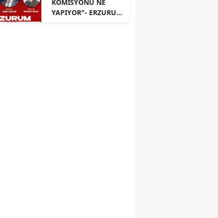
KOMİSYONU NE
YAPIYOR"- ERZURUM
PANELİ