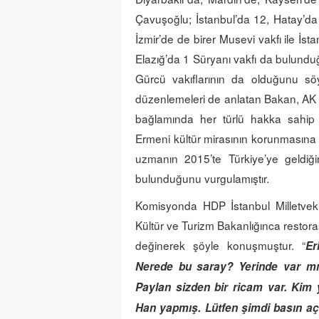
Çavuşoğlu; İstanbul’da 12, Hatay’da 
İzmir’de de birer Musevi vakfı ile İst
Elazığ’da 1 Süryanı vakfı da bulundu
Gürcü vakıflarının da olduğunu söyle
düzenlemeleri de anlatan Bakan, AK Pa
bağlamında her türlü hakka sahip o
Ermeni kültür mirasının korunmasına 
uzmanın 2015’te Türkiye’ye geldiği
bulunduğunu vurgulamıştır.
Komisyonda HDP İstanbul Milletveki
Kültür ve Turizm Bakanlığınca restora
değinerek şöyle konuşmuştur. “
Er
Nerede bu saray? Yerinde var mı?
Paylan sizden bir ricam var. Kim
Han yapmış. Lütfen şimdi basın aç