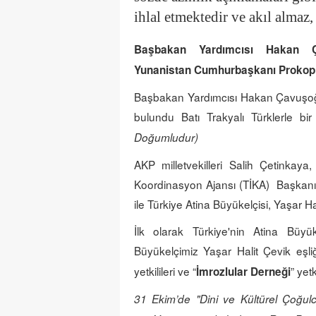
ihlal etmektedir ve akıl almaz,
Başbakan Yardımcısı Hakan Ça
Yunanistan
Cumhurbaşkanı Prokopi
Başbakan Yardımcısı Hakan Çavuşoğlu
bulundu Batı Trakyalı Türklerle bir
Doğumludur)
AKP milletvekilleri Salih Çetinkay
Koordinasyon Ajansı (TİKA) Başkan
ile Türkiye Atina Büyükelçisi, Yaşar H
İlk olarak Türkiye'nin Atina Büy
Büyükelçimiz Yaşar Halit Çevik eşli
yetkilileri ve “
” yetk
İmrozlular Derneği
31 Ekim’de
"Dini ve Kültürel Çoğu