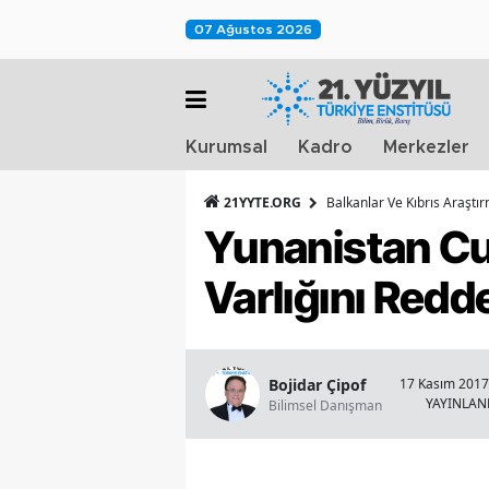
07 Ağustos 2026
Kurumsal
Kadro
Merkezler
21YYTE.ORG
Balkanlar Ve Kıbrıs Araştı
Yunanistan Cu
Varlığını Redd
Bojidar Çipof
17 Kasım 2017 
YAYINLA
Bilimsel Danışman