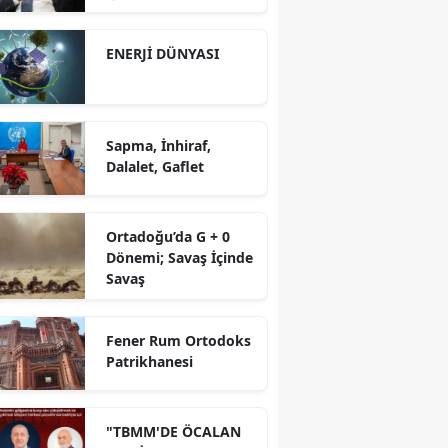
yürütüyoruz?!
ENERJİ DÜNYASI
Sapma, İnhiraf,
Dalalet, Gaflet
Ortadoğu’da G + 0
Dönemi; Savaş İçinde
Savaş
Fener Rum Ortodoks
Patrikhanesi
"TBMM'DE ÖCALAN