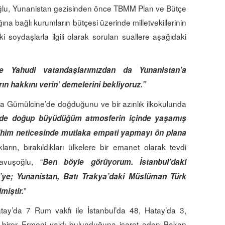
lu, Yunanistan gezisinden önce TBMM Plan ve Bütçe
a bağlı kurumların bütçesi üzerinde milletvekillerinin
ki soydaşlarla ilgili olarak sorulan suallere aşağıdaki
e Yahudi vatandaşlarımızdan da Yunanistan’a
rın hakkını verin’ demelerini bekliyoruz.”
a Gümülcine’de doğduğunu ve bir azınlık ilkokulunda
nde doğup büyüdüğüm atmosferin içinde yaşamış
rihim neticesinde mutlaka empati yapmayı ön plana
arın, bırakıldıkları ülkelere bir emanet olarak tevdi
avuşoğlu, “
Ben böyle görüyorum. İstanbul’daki
e’ye; Yunanistan, Batı Trakya’daki Müslüman Türk
”
miştir.
tay’da 7 Rum vakfı ile İstanbul’da 48, Hatay’da 3,
de birer Ermeni vakfı bulunduğuna işaret eden Bakan