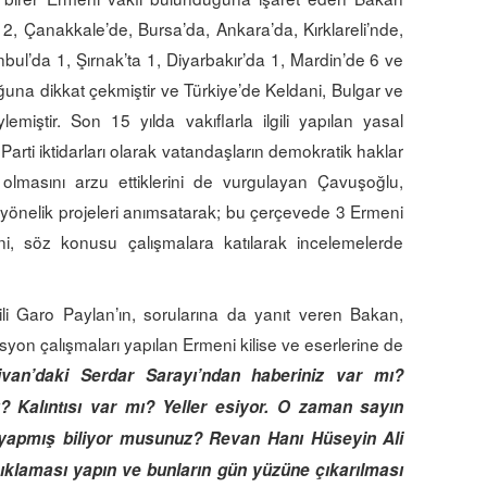
2, Çanakkale’de, Bursa’da, Ankara’da, Kırklareli’nde,
anbul’da 1, Şırnak’ta 1, Diyarbakır’da 1, Mardin’de 6 ve
ğuna dikkat çekmiştir ve Türkiye’de Keldani, Bulgar ve
miştir. Son 15 yılda vakıflarla ilgili yapılan yasal
rti iktidarları olarak vatandaşların demokratik haklar
lmasını arzu ettiklerini de vurgulayan Çavuşoğlu,
yönelik projeleri anımsatarak; bu çerçevede 3 Ermeni
ni, söz konusu çalışmalara katılarak incelemelerde
li Garo Paylan’ın, sorularına da yanıt veren Bakan,
syon çalışmaları yapılan Ermeni kilise ve eserlerine de
ivan’daki Serdar Sarayı’ndan haberiniz var mı?
 Kalıntısı var mı? Yeller esiyor. O zaman sayın
 yapmış biliyor musunuz? Revan Hanı Hüseyin Ali
ıklaması yapın ve bunların gün yüzüne çıkarılması