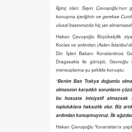
İlginç olan; Sayın Çavuşoğlu’nun
konuşma içeriğinin ve gerekse
Cumhu
ulusal basınımızda hiç yer almamasıdı
Hakan Çavuşoğlu Büyükelçilik ziyar
Kocias ve ardından
(Aslen İstanbul 
Din İşleri Bakanı Konstantinos 
Dragasakis ile görüştü. Gavroğl
mensuplarına şu şekilde konuştu:
“
Benim Batı Trakya doğumlu olma
olmasının karşılıklı sorunların çö
bu hususta inisiyatif almazsak 
topluluklara haksızlık olur. Biz art
ardından konuşmuyoruz. İlk ağızda
Hakan Çavuşoğlu Yunanistan’a yaptığı