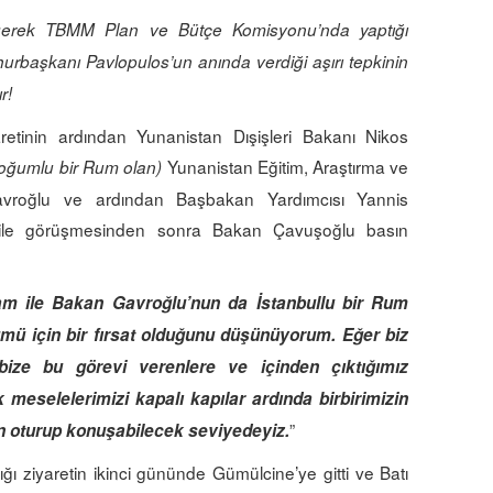
 gerek
TBMM Plan ve Bütçe Komisyonu’nda
yaptığı
rbaşkanı Pavlopulos’un anında verdiği aşırı tepkinin
r!
etinin ardından Yunanistan Dışişleri Bakanı Nikos
Yunanistan Eğitim, Araştırma ve
doğumlu bir Rum olan)
Gavroğlu ve ardından Başbakan Yardımcısı Yannis
u ile görüşmesinden sonra Bakan Çavuşoğlu basın
m ile Bakan Gavroğlu’nun da İstanbullu bir Rum
zümü için bir fırsat olduğunu düşünüyorum. Eğer biz
bize bu görevi verenlere ve içinden çıktığımız
ık meselelerimizi kapalı kapılar ardında birbirimizin
”
n oturup konuşabilecek seviyedeyiz.
 ziyaretin ikinci gününde Gümülcine’ye gitti ve Batı