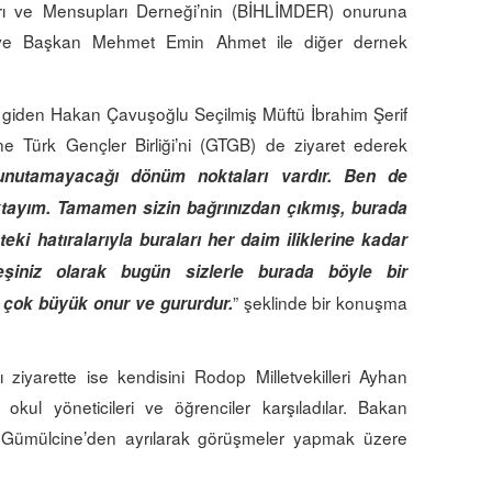
rı ve Mensupları Derneği’nin (BİHLİMDER) onuruna
dı ve Başkan Mehmet Emin Ahmet ile diğer dernek
 giden Hakan Çavuşoğlu Seçilmiş Müftü İbrahim Şerif
e Türk Gençler Birliği’ni (GTGB) de ziyaret ederek
unutamayacağı dönüm noktaları vardır. Ben de
ayım. Tamamen sizin bağrınızdan çıkmış, burada
 hatıralarıyla buraları her daim iliklerine kadar
eşiniz olarak bugün sizlerle burada böyle bir
” şeklinde bir konuşma
çok büyük onur ve gururdur.
ı ziyarette ise kendisini Rodop Milletvekilleri Ayhan
kul yöneticileri ve öğrenciler karşıladılar. Bakan
 Gümülcine’den ayrılarak görüşmeler yapmak üzere