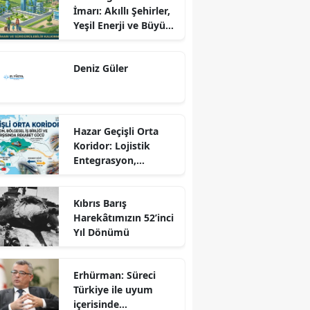
İmarı: Akıllı Şehirler,
Yeşil Enerji ve Büyük
Dönüş Programı
Ekseninde
Deniz Güler
Sürdürülebilir
Kalkınma
Hazar Geçişli Orta
Koridor: Lojistik
Entegrasyon,
Bölgesel İş Birliği ve
Kuzey Koridoru
Kıbrıs Barış
Karşısında Rekabet
Harekâtımızın 52’inci
Gücü
Yıl Dönümü
Erhürman: Süreci
Türkiye ile uyum
içerisinde