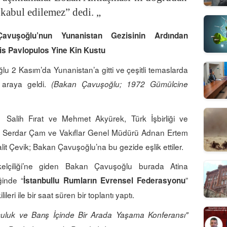
 kabul edilemez” dedi. „
vuşoğlu’nun Yunanistan Gezisinin Ardından
s Pavlopulos Yine Kin Kustu
 2 Kasım’da Yunanistan’a gitti ve çeşitli temaslarda
 araya geldi.
(Bakan Çavuşoğlu; 1972 Gümülcine
a, Salih Fırat ve Mehmet Akyürek, Türk İşbirliği ve
ı Serdar Çam ve Vakıflar Genel Müdürü Adnan Ertem
alit Çevik; Bakan Çavuşoğlu’na bu gezide eşlik ettiler.
ükelçiliği’ne giden Bakan Çavuşoğlu burada Atina
ğinde “
”
İstanbullu Rumların Evrensel Federasyonu
ilileri ile bir saat süren bir toplantı yaptı.
lculuk ve Barış İçinde Bir Arada Yaşama Konferansı"