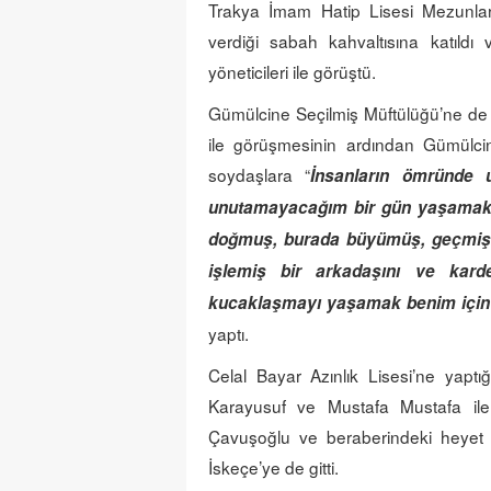
Trakya İmam Hatip Lisesi Mezunla
verdiği sabah kahvaltısına katıl
yöneticileri ile görüştü.
Gümülcine Seçilmiş Müftülüğü’ne de
ile görüşmesinin ardından Gümülcin
soydaşlara “
İnsanların ömründe 
unutamayacağım bir gün yaşamakt
doğmuş, burada büyümüş, geçmişteki
işlemiş bir arkadaşını ve kard
kucaklaşmayı yaşamak benim için 
yaptı.
Celal Bayar Azınlık Lisesi’ne yaptığ
Karayusuf ve Mustafa Mustafa ile o
Çavuşoğlu ve beraberindeki heyet
İskeçe’ye de gitti.