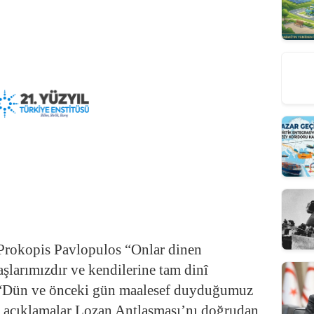
Prokopis Pavlopulos “Onlar dinen
larımızdır ve kendilerine tam dinî
 “Dün ve önceki gün maalesef duyduğumuz
bi açıklamalar Lozan Antlaşması’nı doğrudan