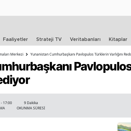
Faaliyetler
Strateji TV
Veritabanları
Kitaplar
rmaları Merkezi
Yunanistan Cumhurbaşkanı Pavlopulos Türklerin Varlığını Red
mhurbaşkanı Pavlopulos 
ediyor
- 17:00
9 Dakika
NMA
OKUNMA SÜRESİ