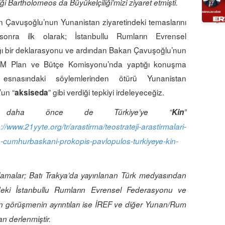
 Bartholomeos da Büyükelçiliği’mizi ziyaret etmişti.
 Çavuşoğlu’nun Yunanistan ziyaretindeki temaslarını
 sonra ilk olarak; İstanbullu Rumların Evrensel
ğı bir deklarasyonu ve ardından Bakan Çavuşoğlu’nun
BMM Plan ve Bütçe Komisyonu’nda yaptığı konuşma
 esnasındaki söylemlerinden ötürü Yunanistan
un “
” gibi verdiği tepkiyi irdeleyeceğiz.
aksiseda
los daha önce de Türkiye’ye “
Kin
”
p://www.21yyte.org/tr/arastirma/teostrateji-arastirmalari-
-cumhurbaskani-prokopis-pavlopulos-turkiyeye-kin-
çıklamalar; Batı Trakya’da yayınlanan Türk medyasından
mizdeki İstanbullu Rumların Evrensel Federasyonu ve
ılan görüşmenin ayrıntıları ise İREF ve diğer Yunan/Rum
an derlenmiştir.