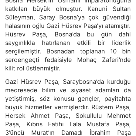
Bosna Hersek’in Osmanlı İmparatorluğuna
katkıları büyük olmuştur. Kanuni Sultan
Süleyman, Saray Bosna’ya çok güvendiği
halasının oğlu Gazi Hüsrev Paşa’yı atamıştır.
Hüsrev Paşa, Bosna’da bu gün dahi
saygınlıkla hatırlanan etkili bir liderlik
sergilemiştir. Bosnadan toplanan 10 bin
serdengeçti fedaisiyle Mohaç Zaferi'nde
kilit rol üstlenmiştir.
Gazi Hüsrev Paşa, Saraybosna’da kurduğu
medresede bilim ve siyaset adamları da
yetiştirmiş, söz konusu gençler, payitahta
büyük hizmetler vermişlerdir. Rüstem Paşa,
Hersek Ahmet Paşa, Sokullulu Mehmet
Paşa, Kıbrıs Fatihi Lala Mustafa Paşa,
3’üncü Murat’ın Damadı İbrahim Paşa