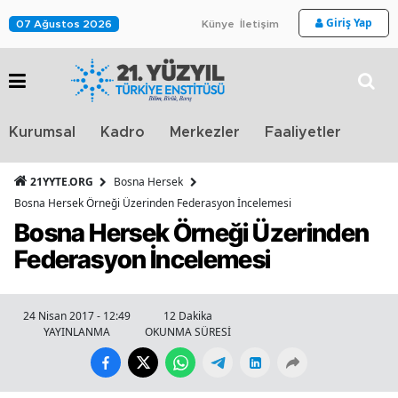
Giriş Yap
07 Ağustos 2026
Künye
İletişim
Stra
Kurumsal
Kadro
Merkezler
Faaliyetler
TV
21YYTE.ORG
Bosna Hersek
Bosna Hersek Örneği Üzerinden Federasyon İncelemesi
Bosna Hersek Örneği Üzerinden
Federasyon İncelemesi
24 Nisan 2017 - 12:49
12 Dakika
YAYINLANMA
OKUNMA SÜRESİ