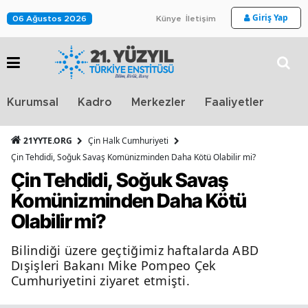
Giriş Yap
06 Ağustos 2026
Künye
İletişim
Stra
Kurumsal
Kadro
Merkezler
Faaliyetler
TV
21YYTE.ORG
Çin Halk Cumhuriyeti
Çin Tehdidi, Soğuk Savaş Komünizminden Daha Kötü Olabilir mi?
Çin Tehdidi, Soğuk Savaş
Komünizminden Daha Kötü
Olabilir mi?
Bilindiği üzere geçtiğimiz haftalarda ABD
Dışişleri Bakanı Mike Pompeo Çek
Cumhuriyetini ziyaret etmişti.