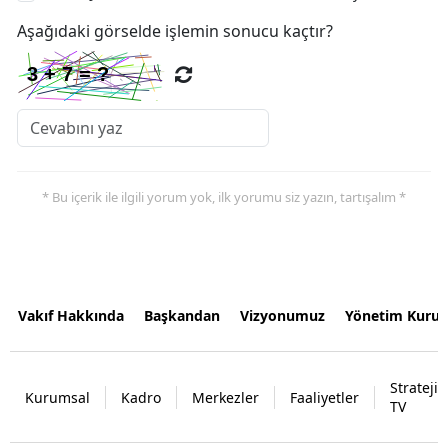
Aşağıdaki görselde işlemin sonucu kaçtır?
* Bu içerik ile ilgili yorum yok, ilk yorumu siz yazın, tartışalım *
Vakıf Hakkında
Başkandan
Vizyonumuz
Yönetim Kurul
Strateji
Kurumsal
Kadro
Merkezler
Faaliyetler
TV